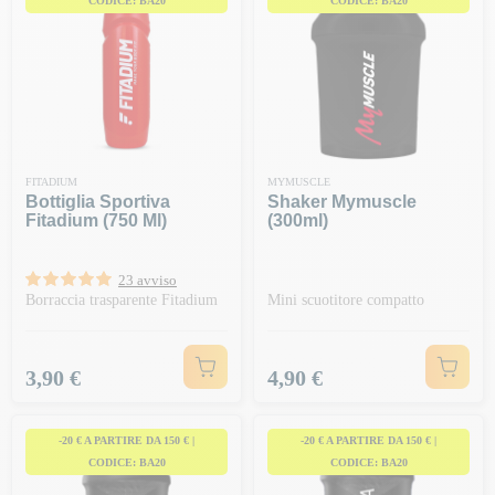
CODICE: BA20
CODICE: BA20
FITADIUM
MYMUSCLE
Bottiglia Sportiva
Shaker Mymuscle
Fitadium (750 Ml)
(300ml)
23 avviso
Borraccia trasparente Fitadium
Mini scuotitore compatto
Prezzo
Prezzo
3,90 €
4,90 €
-20 € A PARTIRE DA 150 € |
-20 € A PARTIRE DA 150 € |
CODICE: BA20
CODICE: BA20