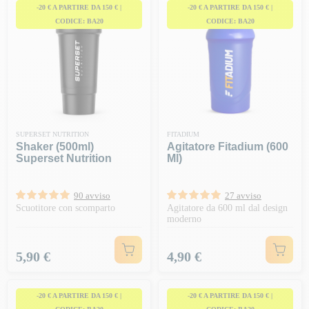
-20 € A PARTIRE DA 150 € |
-20 € A PARTIRE DA 150 € |
CODICE: BA20
CODICE: BA20
SUPERSET NUTRITION
FITADIUM
Shaker (500ml)
Agitatore Fitadium (600
Superset Nutrition
Ml)
90 avviso
27 avviso
Scuotitore con scomparto
Agitatore da 600 ml dal design
moderno
Prezzo
Prezzo
5,90 €
4,90 €
-20 € A PARTIRE DA 150 € |
-20 € A PARTIRE DA 150 € |