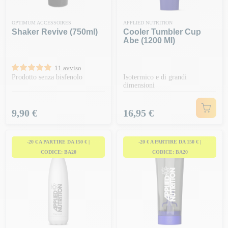
OPTIMUM ACCESSOIRES
APPLIED NUTRITION
Shaker Revive (750ml)
Cooler Tumbler Cup
Abe (1200 Ml)
11 avviso
Prodotto senza bisfenolo
Isotermico e di grandi
dimensioni
Prezzo
Prezzo
9,90 €
16,95 €
-20 € A PARTIRE DA 150 € |
-20 € A PARTIRE DA 150 € |
CODICE: BA20
CODICE: BA20