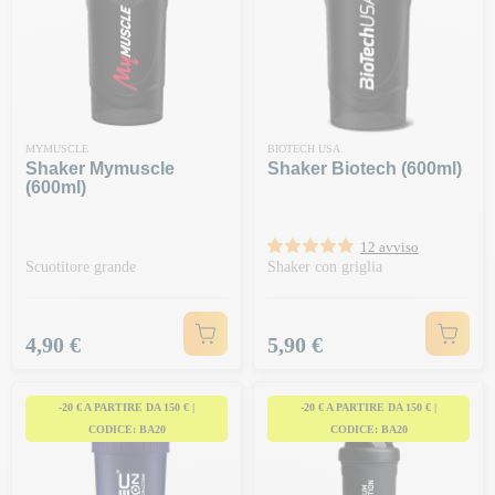
MYMUSCLE
BIOTECH USA
Shaker Mymuscle
Shaker Biotech (600ml)
(600ml)
12 avviso
Scuotitore grande
Shaker con griglia
Prezzo
Prezzo
4,90 €
5,90 €
-20 € A PARTIRE DA 150 € |
-20 € A PARTIRE DA 150 € |
CODICE: BA20
CODICE: BA20