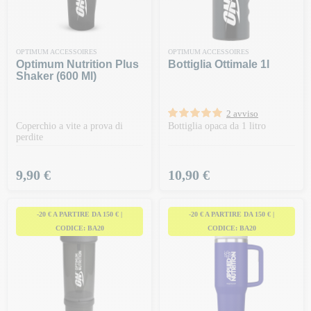
OPTIMUM ACCESSOIRES
OPTIMUM ACCESSOIRES
Optimum Nutrition Plus
Bottiglia Ottimale 1l
Shaker (600 Ml)
2 avviso
Coperchio a vite a prova di
Bottiglia opaca da 1 litro
perdite
Prezzo
Prezzo
9,90 €
10,90 €
-20 € A PARTIRE DA 150 € |
-20 € A PARTIRE DA 150 € |
CODICE: BA20
CODICE: BA20