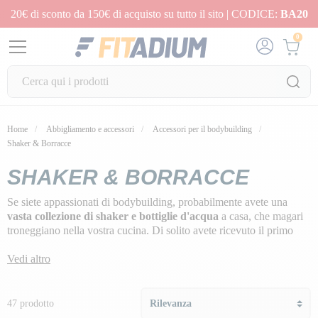
20€ di sconto da 150€ di acquisto su tutto il sito | CODICE:
BA20
0
Home
Abbigliamento e accessori
Accessori per il bodybuilding
Shaker & Borracce
SHAKER & BORRACCE
Se siete appassionati di bodybuilding, probabilmente avete una
vasta collezione di shaker e bottiglie d'acqua
a casa, che magari
troneggiano nella vostra cucina. Di solito avete ricevuto il primo
shaker quando avete acquistato la vostra prima polvere proteica,
oppure vi siete innamorati di un modello della vostra marca
Vedi altro
preferita: un colore speciale, un'edizione limitata, uno shaker in
omaggio!
47 prodotto