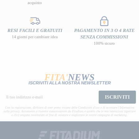
acquisto
RESI FACILI E GRATUITI
PAGAMENTO IN 3 O 4 RATE
14 giorni per cambiare idea
SENZA COMMISSIONI
100% sicuro
FITA'
NEWS
ISCRIVITI ALLA NOSTRA NEWSLETTER
ISCRIVITI
Con la registrazione, dichiaro di aver preso visione delle Condizioni d'uso e di accettare l'Informativa
sulla privacy. Acconsento a ricevere comunicazioni da Fitadium e accetto che le mie interazioni (aperture
e clic) vengano monitorate al fine di valutare e migliorare le nostre campagne di marketing.