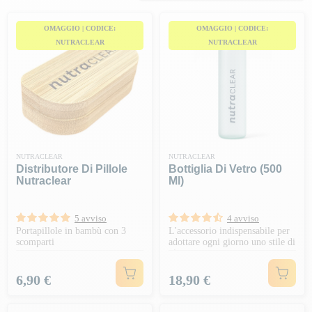
OMAGGIO | CODICE:
OMAGGIO | CODICE:
NUTRACLEAR
NUTRACLEAR
NUTRACLEAR
NUTRACLEAR
Distributore Di Pillole
Bottiglia Di Vetro (500
Nutraclear
Ml)
5 avviso
4 avviso
Portapillole in bambù con 3
L'accessorio indispensabile per
scomparti
adottare ogni giorno uno stile di
vita sano
Prezzo
Prezzo
6,90 €
18,90 €