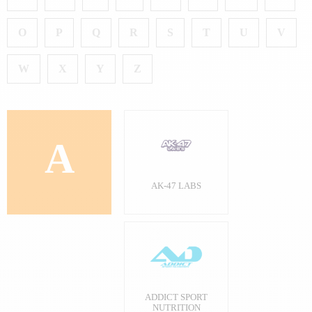
O
P
Q
R
S
T
U
V
W
X
Y
Z
A
AK-47 LABS
ADDICT SPORT
NUTRITION