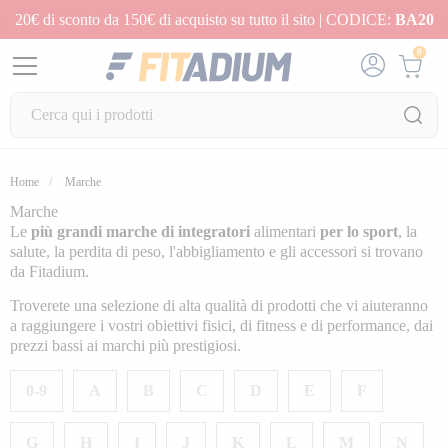
20€ di sconto da 150€ di acquisto su tutto il sito | CODICE:
BA20
0
Home
Marche
Marche
Le
più grandi marche di integratori
alimentari
per lo sport
, la
salute, la perdita di peso, l'abbigliamento e gli accessori si trovano
da Fitadium.
Troverete una selezione di alta qualità di prodotti che vi aiuteranno
a raggiungere i vostri obiettivi fisici, di fitness e di performance, dai
prezzi bassi ai marchi più prestigiosi.
0-9
A
B
C
D
E
F
G
H
I
J
K
L
M
N