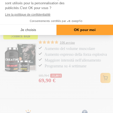
Programma su 6 settimane
Prezzo normale
210,50 €
-60,60 €
149,90 €
Prezzo
Programma Di Volume E Forza
-20 € A PARTIRE DA 150 €
| CODICE: BA20
106 avviso
Aumento del volume muscolare
Aumento espresso della forza esplosiva
Maggiore intensità nell'allenamento
Programma su 4 settimane
Prezzo normale
105,70 €
-35,80 €
69,90 €
Prezzo