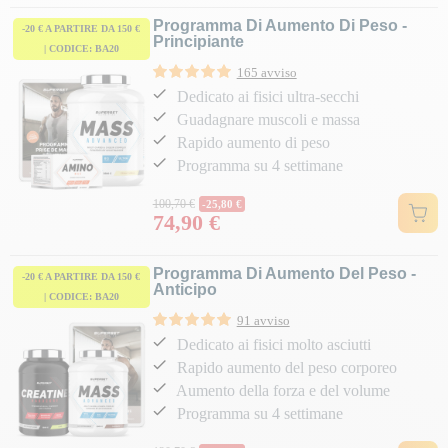
Programma Di Aumento Di Peso -
-20 € A PARTIRE DA 150 €
Principiante
| CODICE: BA20
165 avviso
Dedicato ai fisici ultra-secchi
Guadagnare muscoli e massa
Rapido aumento di peso
Programma su 4 settimane
Prezzo normale
100,70 €
-25,80 €
74,90 €
Prezzo
Programma Di Aumento Del Peso -
-20 € A PARTIRE DA 150 €
Anticipo
| CODICE: BA20
91 avviso
Dedicato ai fisici molto asciutti
Rapido aumento del peso corporeo
Aumento della forza e del volume
Programma su 4 settimane