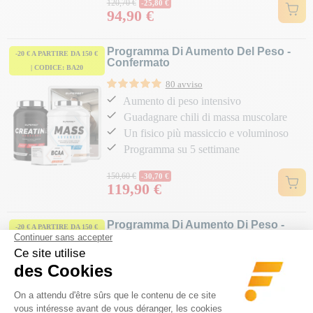
Prezzo normale
120,70 €
-25,80 €
94,90 €
Prezzo
Programma Di Aumento Del Peso -
-20 € A PARTIRE DA 150 €
Confermato
| CODICE: BA20
80 avviso
Aumento di peso intensivo
Guadagnare chili di massa muscolare
Un fisico più massiccio e voluminoso
Programma su 5 settimane
Prezzo normale
150,60 €
-30,70 €
119,90 €
Prezzo
Programma Di Aumento Di Peso -
-20 € A PARTIRE DA 150 €
Esperto
| CODICE: BA20
104 avviso
Congestione estrema
Intenso aumento di peso e volume
Solo per il pubblico informato