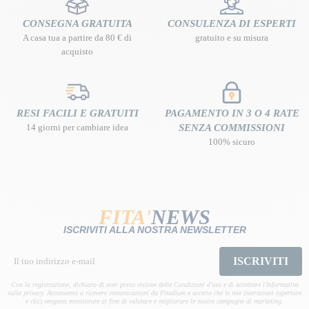
CONSEGNA GRATUITA
CONSULENZA DI ESPERTI
A casa tua a partire da 80 € di
gratuito e su misura
acquisto
RESI FACILI E GRATUITI
PAGAMENTO IN 3 O 4 RATE
14 giorni per cambiare idea
SENZA COMMISSIONI
100% sicuro
FITA'
NEWS
ISCRIVITI ALLA NOSTRA NEWSLETTER
ISCRIVITI
Con la registrazione, dichiaro di aver preso visione delle Condizioni d'uso e di accettare l'Informativa
sulla privacy. Acconsento a ricevere comunicazioni da Fitadium e accetto che le mie interazioni (aperture
e clic) vengano monitorate al fine di valutare e migliorare le nostre campagne di marketing.