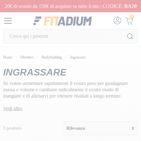
20€ di sconto da 150€ di acquisto su tutto il sito | CODICE:
BA20
0
Home
Obiettivi
Bodybuilding
Ingrassare
INGRASSARE
Se volete aumentare rapidamente il vostro peso per guadagnare
massa e volume e cambiare radicalmente il vostro modo di
mangiare e di allenarvi per ottenere risultati a lungo termine.
La nostra missione: sostenervi nella vostra trasformazione fisica
Vedi altro
impedendovi di aumentare troppo il grasso corporeo con i nostri
programmi di aumento di peso
, indipendentemente dal vostro
livello.
5 prodotto