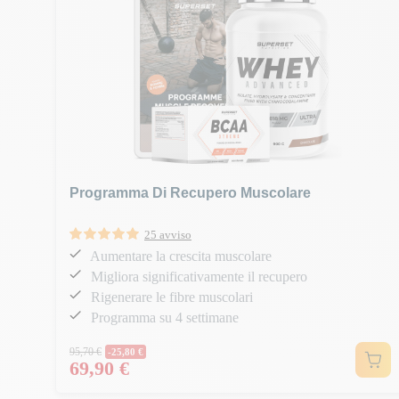
Programma Di Recupero Muscolare
25 avviso
Aumentare la crescita muscolare
Migliora significativamente il recupero
Rigenerare le fibre muscolari
Programma su 4 settimane
Prezzo normale
95,70 €
-25,80 €
69,90 €
Prezzo