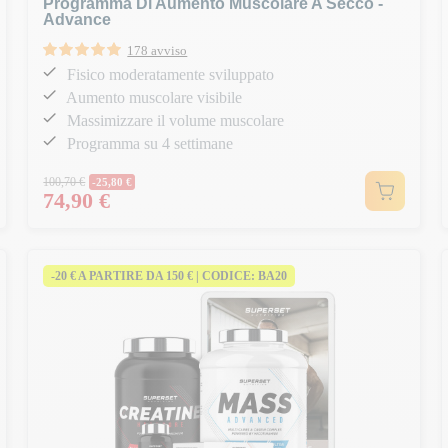
Programma Di Aumento Muscolare A Secco -
Advance
178 avviso
Fisico moderatamente sviluppato
Aumento muscolare visibile
Massimizzare il volume muscolare
Programma su 4 settimane
Prezzo normale
100,70 €
-25,80 €
74,90 €
Prezzo
-20 € A PARTIRE DA 150 € | CODICE: BA20