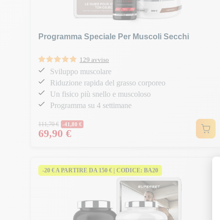
Programma Speciale Per Muscoli Secchi
129 avviso
Sviluppo muscolare
Riduzione rapida del grasso corporeo
Un fisico più snello e muscoloso
Programma su 4 settimane
Prezzo normale
111,70 €
-41,80 €
69,90 €
Prezzo
-20 € A PARTIRE DA 150 € | CODICE: BA20