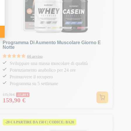
Programma Di Aumento Muscolare Giorno E
Notte
66 avviso
Sviluppare una massa muscolare di qualità
Potenziamento anabolico per 24 ore
Promuovere il recupero
Programma su 5 settimane
Prezzo normale
175,70 €
-15,80 €
159,90 €
Prezzo
-20 € A PARTIRE DA 150 € | CODICE: BA20