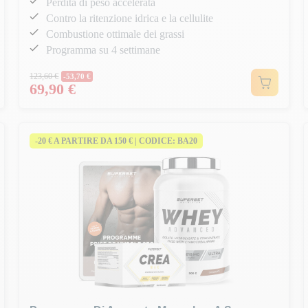
Perdita di peso accelerata
Contro la ritenzione idrica e la cellulite
Combustione ottimale dei grassi
Programma su 4 settimane
Prezzo normale
123,60 €
-53,70 €
69,90 €
Prezzo
-20 € A PARTIRE DA 150 € | CODICE: BA20