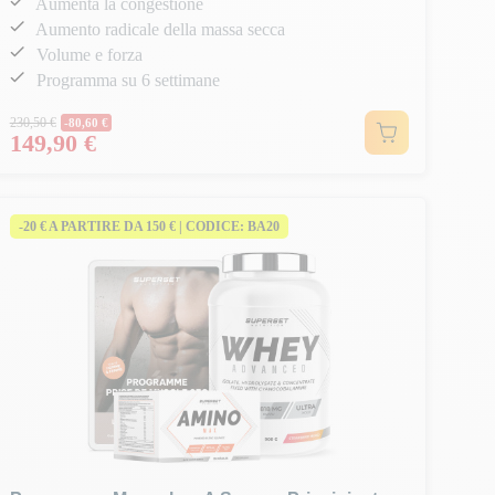
Aumenta la congestione
Aumento radicale della massa secca
Volume e forza
Programma su 6 settimane
Prezzo normale
230,50 €
-80,60 €
149,90 €
Prezzo
-20 € A PARTIRE DA 150 € | CODICE: BA20