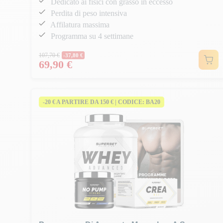
Dedicato ai fisici con grasso in eccesso
Perdita di peso intensiva
Affilatura massima
Programma su 4 settimane
Prezzo normale
107,70 €
-37,80 €
69,90 €
Prezzo
-20 € A PARTIRE DA 150 € | CODICE: BA20