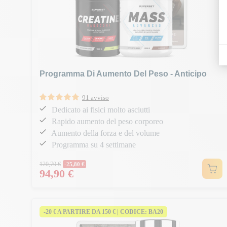
Programma Di Aumento Del Peso - Anticipo
91 avviso
Dedicato ai fisici molto asciutti
Rapido aumento del peso corporeo
Aumento della forza e del volume
Programma su 4 settimane
Prezzo normale
120,70 €
-25,80 €
94,90 €
Prezzo
-20 € A PARTIRE DA 150 € | CODICE: BA20