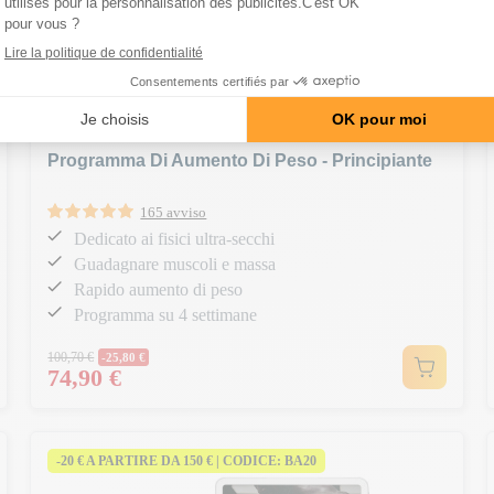
Programma Di Aumento Di Peso - Principiante
165 avviso
Dedicato ai fisici ultra-secchi
Guadagnare muscoli e massa
Rapido aumento di peso
Programma su 4 settimane
Prezzo normale
100,70 €
-25,80 €
74,90 €
Prezzo
-20 € A PARTIRE DA 150 € | CODICE: BA20