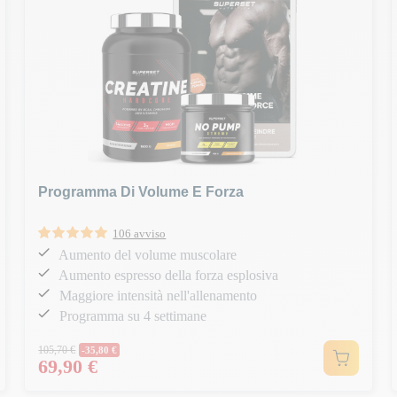
Programma Di Volume E Forza
106 avviso
Aumento del volume muscolare
Aumento espresso della forza esplosiva
Maggiore intensità nell'allenamento
Programma su 4 settimane
Prezzo normale
105,70 €
-35,80 €
69,90 €
Prezzo