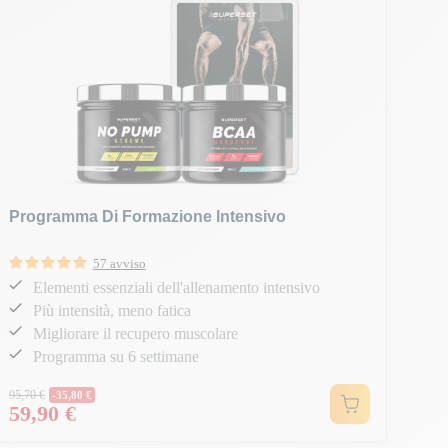
Programma Di Formazione Intensivo
57 avviso
Elementi essenziali dell'allenamento intensivo
Più intensità, meno fatica
Migliorare il recupero muscolare
Programma su 6 settimane
Prezzo normale
95,70 €
-35,80 €
59,90 €
Prezzo