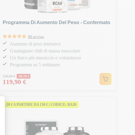
Programma Di Aumento Del Peso - Confermato
80 avviso
Aumento di peso intensivo
Guadagnare chili di massa muscolare
Un fisico più massiccio e voluminoso
Programma su 5 settimane
Prezzo normale
150,60 €
-30,70 €
119,90 €
Prezzo
-20 € A PARTIRE DA 150 € | CODICE: BA20