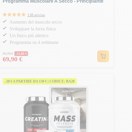
Programma Muscolare A Secco - Principiante
136 avviso
Aumento del muscolo secco
Sviluppare la forza fisica
Un fisico più atletico
Programma su 4 settimane
Prezzo normale
95,70 €
-25,80 €
69,90 €
Prezzo
-20 € A PARTIRE DA 150 € | CODICE: BA20