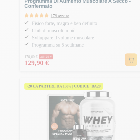
Programma Di Aumento Muscolare A Secco -
Confermato
179 avviso
Fisico forte, magro e ben definito
Chili di muscoli in più
Sviluppare il volume muscolare
Programma su 5 settimane
Prezzo normale
170,60 €
-40,70 €
129,90 €
Prezzo
-20 € A PARTIRE DA 150 € | CODICE: BA20