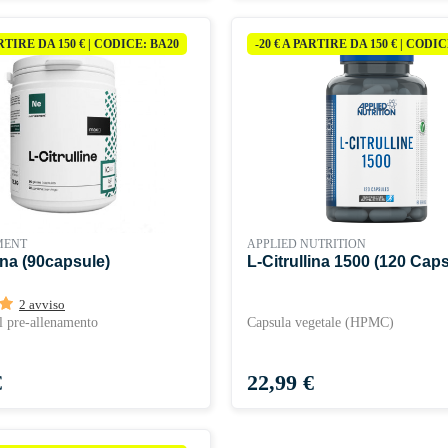
ARTIRE DA 150 € | CODICE: BA20
-20 € A PARTIRE DA 150 € | CODI
MENT
APPLIED NUTRITION
lina (90capsule)
L-Citrullina 1500 (120 Caps
2 avviso
il pre-allenamento
Capsula vegetale (HPMC)
Prezzo
€
22,99 €