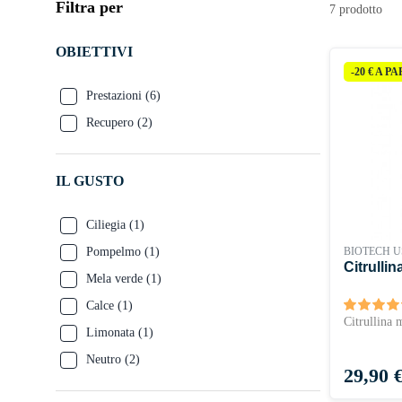
rapido. Allora, siete pronti a fare un salto di qualità? Aggiunge
Filtra per
7 prodotto
differenza
!
OBIETTIVI
-20 € A P
Prestazioni
(6)
Recupero
(2)
IL GUSTO
Ciliegia
(1)
Pompelmo
(1)
BIOTECH 
Citrullin
Mela verde
(1)
Calce
(1)
Citrullina 
Limonata
(1)
Neutro
(2)
Prezzo
29,90 