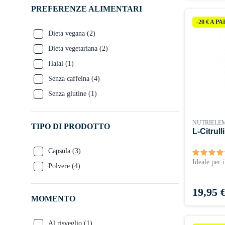
PREFERENZE ALIMENTARI
-20 € A P
Dieta vegana
(2)
Dieta vegetariana
(2)
Halal
(1)
Senza caffeina
(4)
Senza glutine
(1)
NUTRIELE
TIPO DI PRODOTTO
L-Citrul
Capsula
(3)
Ideale per 
Polvere
(4)
Prezzo
19,95 
MOMENTO
Al risveglio
(1)