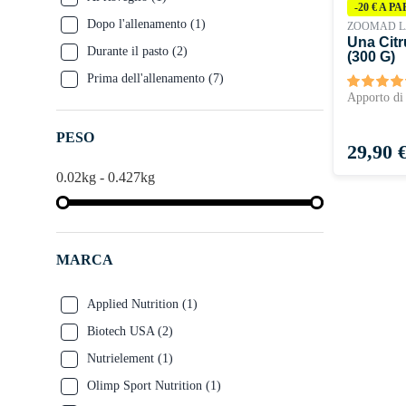
-20 € A P
Dopo l'allenamento
(1)
ZOOMAD L
Una Citr
Durante il pasto
(2)
(300 G)
Prima dell'allenamento
(7)
Apporto di 
PESO
Prezzo
29,90 
0.02kg - 0.427kg
MARCA
Applied Nutrition
(1)
Biotech USA
(2)
Nutrielement
(1)
Olimp Sport Nutrition
(1)