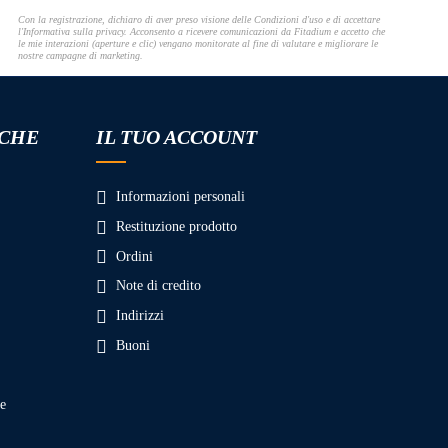
Con la registrazione, dichiaro di aver preso visione delle Condizioni d'uso e di accettare
l'Informativa sulla privacy. Acconsento a ricevere comunicazioni da Fitadium e accetto che
le mie interazioni (aperture e clic) vengano monitorate al fine di valutare e migliorare le
nostre campagne di marketing.
ICHE
IL TUO ACCOUNT
Informazioni personali
Restituzione prodotto
Ordini
Note di credito
Indirizzi
Buoni
ne