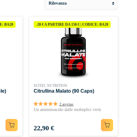
CE: BA20
-20 € A PARTIRE DA 150 € | CODICE: BA20
SCITEC NUTRITION
le)
Citrullina Malato (90 Caps)
2 avviso
Un amminoacido dalle molteplici virtù
Prezzo
22,90 €