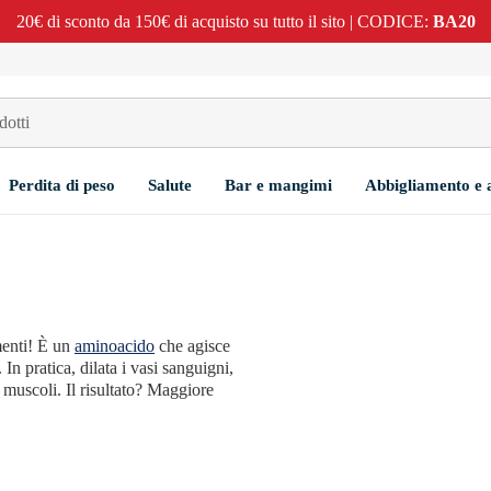
20€ di sconto da 150€ di acquisto su tutto il sito | CODICE:
BA20
Perdita di peso
Salute
Bar e mangimi
Abbigliamento e 
menti! È un
aminoacido
che agisce
n pratica, dilata i vasi sanguigni,
 muscoli. Il risultato? Maggiore
di superare i vostri limiti.
e più energia e un recupero più