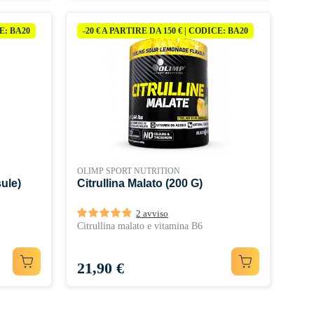
CE: BA20
-20 € A PARTIRE DA 150 € | CODICE: BA20
OLIMP SPORT NUTRITION
ule)
Citrullina Malato (200 G)
2 avviso
Citrullina malato e vitamina B6
Prezzo
21,90 €