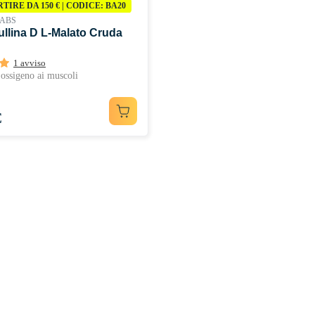
ARTIRE DA 150 € | CODICE: BA20
ABS
ullina D L-Malato Cruda
1 avviso
ossigeno ai muscoli
€