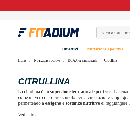
Obiettivi
Nutrizione sportiva
Home
Nutrizione sportiva
BCAA & aminoacidi
Citrullina
CITRULLINA
La citrullina è un
super-booster naturale
per i vostri allena
come un vero e proprio stimolo per la circolazione sanguigna. I
permettendo a
ossigeno
e
sostanze nutritive
di raggiungere i
resistenza,
minore affaticamento
e pompe più esplosive!
Vedi altro
E non è tutto: aiuta a
eliminare l'acido lattico
, permettendovi 
Immaginatevi nel bel mezzo di un allenamento, con dieci volt