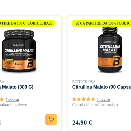
telo alla vostra routine e sentite la
ARTIRE DA 150 € | CODICE: BA20
-20 € A PARTIRE DA 150 € | CODI
USA
BIOTECH USA
a Malato (300 G)
Citrullina Malato (90 Capsu
7 avviso
1 avviso
malato in polvere
Capsula di citrullina malato
Prezzo
€
24,90 €