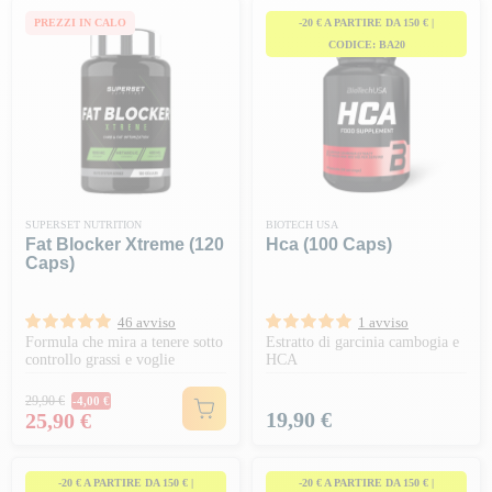
PREZZI IN CALO
-20 € A PARTIRE DA 150 € |
CODICE: BA20
SUPERSET NUTRITION
BIOTECH USA
Fat Blocker Xtreme (120
Hca (100 Caps)
Caps)
46 avviso
1 avviso
Formula che mira a tenere sotto
Estratto di garcinia cambogia e
controllo grassi e voglie
HCA
Prezzo normale
29,90 €
-4,00 €
Prezzo
Prezzo
19,90 €
25,90 €
-20 € A PARTIRE DA 150 € |
-20 € A PARTIRE DA 150 € |