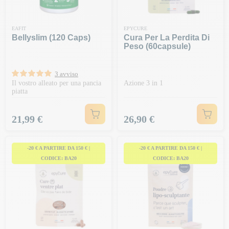
EAFIT
EPYCURE
Bellyslim (120 Caps)
Cura Per La Perdita Di
Peso (60capsule)
3 avviso
Il vostro alleato per una pancia
Azione 3 in 1
piatta
Prezzo
Prezzo
21,99 €
26,90 €
-20 € A PARTIRE DA 150 € |
-20 € A PARTIRE DA 150 € |
CODICE: BA20
CODICE: BA20