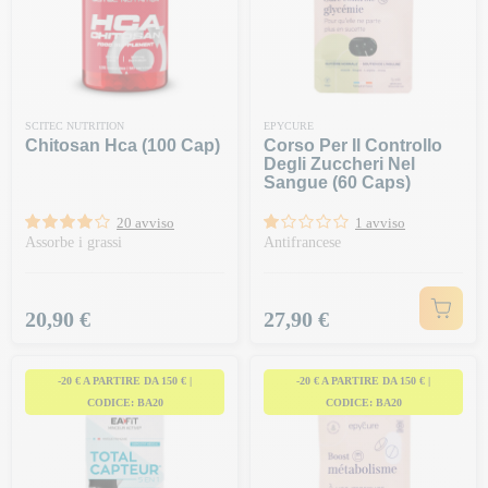
SCITEC NUTRITION
EPYCURE
Chitosan Hca (100 Cap)
Corso Per Il Controllo
Degli Zuccheri Nel
Sangue (60 Caps)
20 avviso
1 avviso
Assorbe i grassi
Antifrancese
Prezzo
Prezzo
20,90 €
27,90 €
-20 € A PARTIRE DA 150 € |
-20 € A PARTIRE DA 150 € |
CODICE: BA20
CODICE: BA20