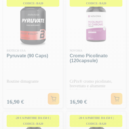
CODICE: BA20
CODICE: BA20
BIOTECH USA
NOVOMA
Pyruvate (90 Caps)
Cromo Picolinato
(120capsule)
Routine dimagrante
CrPix® cromo picolinato,
brevettato e altamente
biodisponibile
Prezzo
Prezzo
16,90 €
16,90 €
-20 € A PARTIRE DA 150 € |
-20 € A PARTIRE DA 150 € |
CODICE: BA20
CODICE: BA20