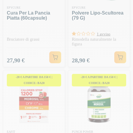
EPYCURE
EPYCURE
Cura Per La Pancia
Polvere Lipo-Scultorea
Piatta (60capsule)
(79 G)
1 avviso
Bruciatore di grassi
Rimodella naturalmente la
figura
Prezzo
Prezzo
27,90 €
28,90 €
-20 € A PARTIRE DA 150 € |
-20 € A PARTIRE DA 150 € |
CODICE: BA20
CODICE: BA20
EAFIT
PUNCH POWER