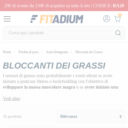
20€ di sconto da 150€ di acquisto su tutto il sito | CODICE:
BA20
0
Home
Perdita di peso
Aiuti dimagranti
Bloccanti dei Grassi
BLOCCANTI DEI GRASSI
I sensori di grasso sono probabilmente i vostri alleati se avete
iniziato a praticare fitness o bodybuilding con l'obiettivo di
sviluppare la massa muscolare magra
o se
avete iniziato una
dieta con l'obiettivo di perdere peso.
Vedi altro
Probabilmente sapete già che le quantità di grassi e carboidrati
ingerite hanno un impatto sui vostri risultati.
16 prodotto