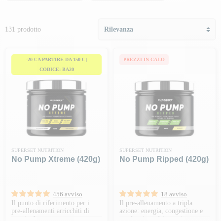
131 prodotto
-20 € A PARTIRE DA 150 € |
PREZZI IN CALO
CODICE: BA20
SUPERSET NUTRITION
SUPERSET NUTRITION
No Pump Xtreme (420g)
No Pump Ripped (420g)
456 avviso
18 avviso
Il punto di riferimento per i
Il pre-allenamento a tripla
pre-allenamenti arricchiti di
azione: energia, congestione e
creatina!
combustione dei grassi