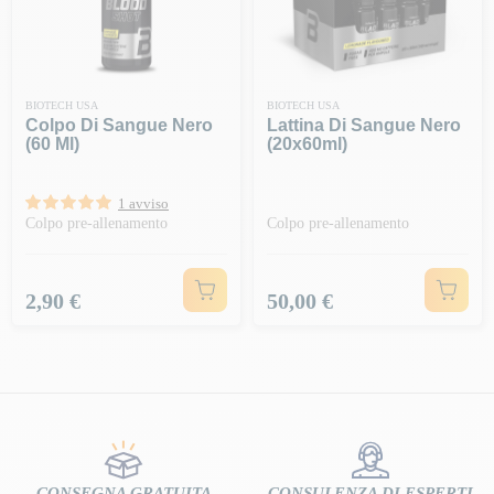
BIOTECH USA
BIOTECH USA
Colpo Di Sangue Nero
Lattina Di Sangue Nero
(60 Ml)
(20x60ml)
1 avviso
Colpo pre-allenamento
Colpo pre-allenamento
Prezzo
Prezzo
2,90 €
50,00 €
CONSEGNA GRATUITA
CONSULENZA DI ESPERTI