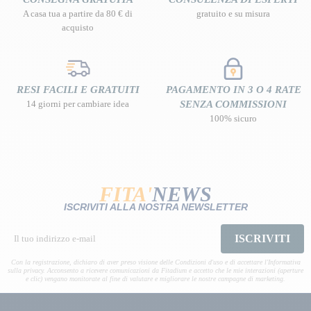
A casa tua a partire da 80 € di
gratuito e su misura
acquisto
RESI FACILI E GRATUITI
PAGAMENTO IN 3 O 4 RATE
14 giorni per cambiare idea
SENZA COMMISSIONI
100% sicuro
FITA'
NEWS
ISCRIVITI ALLA NOSTRA NEWSLETTER
ISCRIVITI
Con la registrazione, dichiaro di aver preso visione delle Condizioni d'uso e di accettare l'Informativa
sulla privacy. Acconsento a ricevere comunicazioni da Fitadium e accetto che le mie interazioni (aperture
e clic) vengano monitorate al fine di valutare e migliorare le nostre campagne di marketing.