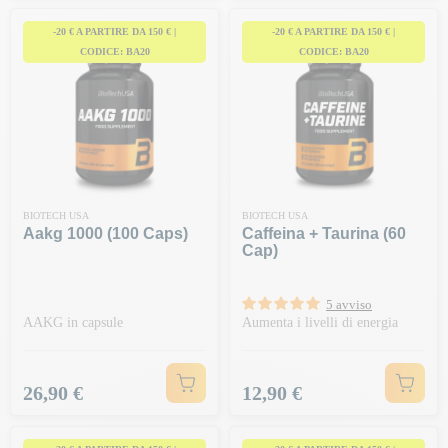
-20 € A PARTIRE DA 150 € |
-20 € A PARTIRE DA 150 € |
CODICE: BA20
CODICE: BA20
BIOTECH USA
BIOTECH USA
Aakg 1000 (100 Caps)
Caffeina + Taurina (60
Cap)
5 avviso
AAKG in capsule
Aumenta i livelli di energia
Prezzo
Prezzo
26,90 €
12,90 €