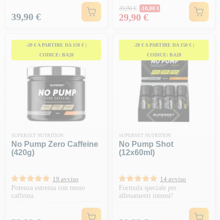
Prezzo normale
39,90 €
-10,00 €
Prezzo
Prezzo
39,90 €
29,90 €
-20 € A PARTIRE DA 150 € |
-20 € A PARTIRE DA 150 € |
CODICE: BA20
CODICE: BA20
SUPERSET NUTRITION
SUPERSET NUTRITION
No Pump Zero Caffeine
No Pump Shot
(420g)
(12x60ml)
19 avviso
14 avviso
Potenza estrema con meno
Formula speciale per
caffeina
allenamenti intensi!