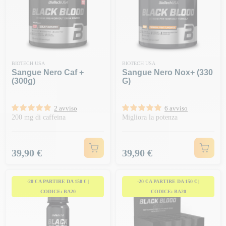
BIOTECH USA
BIOTECH USA
Sangue Nero Caf +
Sangue Nero Nox+ (330
(300g)
G)
2 avviso
6 avviso
200 mg di caffeina
Migliora la potenza
Prezzo
Prezzo
39,90 €
39,90 €
-20 € A PARTIRE DA 150 € |
-20 € A PARTIRE DA 150 € |
CODICE: BA20
CODICE: BA20