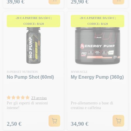
Prezzo
Prezzo
39,90 €
29,90 €
-20 € A PARTIRE DA 150 € |
-20 € A PARTIRE DA 150 € |
CODICE: BA20
CODICE: BA20
SUPERSET NUTRITION
MYMUSCLE
No Pump Shot (60ml)
My Energy Pump (360g)
23 avviso
Per gli esperti di sessioni
Pre-allenamento a base di
intense!
creatina e caffeina
Prezzo
Prezzo
2,50 €
34,90 €