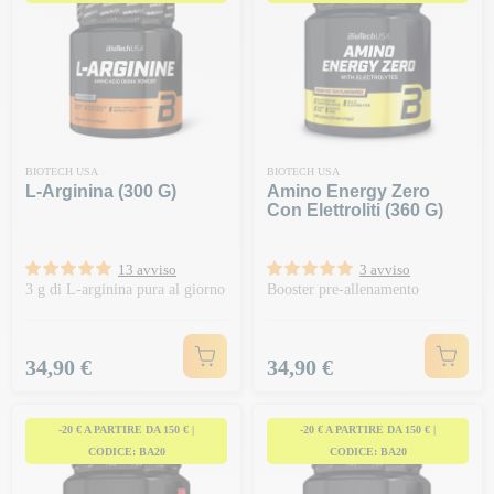
BIOTECH USA
BIOTECH USA
L-Arginina (300 G)
Amino Energy Zero
Con Elettroliti (360 G)
13 avviso
3 avviso
3 g di L-arginina pura al giorno
Booster pre-allenamento
Prezzo
Prezzo
34,90 €
34,90 €
-20 € A PARTIRE DA 150 € |
-20 € A PARTIRE DA 150 € |
CODICE: BA20
CODICE: BA20