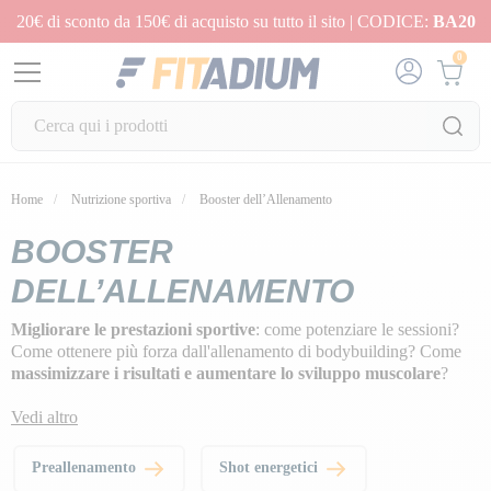
20€ di sconto da 150€ di acquisto su tutto il sito | CODICE:
BA20
0
Home
Nutrizione sportiva
Booster dell’Allenamento
BOOSTER
DELL’ALLENAMENTO
Migliorare le prestazioni sportive
: come potenziare le sessioni?
Come ottenere più forza dall'allenamento di bodybuilding? Come
massimizzare i risultati e aumentare lo sviluppo muscolare
?
La nostra selezione di
stimolatori delle prestazioni
offre una scelta
Vedi altro
di
pre-allenamenti
per aiutarvi a raggiungere più velocemente i
vostri obiettivi con una spinta in più.
Preallenamento
Shot energetici