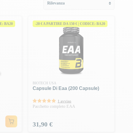
CE: BA20
-20 € A PARTIRE DA 150 € | CODICE: BA20
BIOTECH USA
Capsule Di Eaa (200 Capsule)
1 avviso
Pacchetto completo EAA
Prezzo
31,90 €