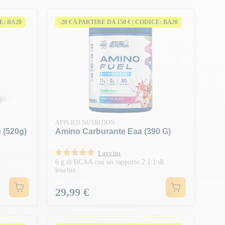
CE: BA20
-20 € A PARTIRE DA 150 € | CODICE: BA20
APPLIED NUTRITION
 (520g)
Amino Carburante Eaa (390 G)
1 avviso
6 g di BCAA con un rapporto 2:1:1 di
leucina
Prezzo
29,99 €