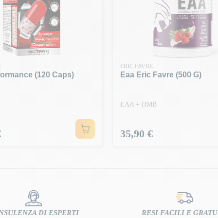
E
ERIC FAVRE
formance (120 Caps)
Eaa Eric Favre (500 G)
EAA + HMB
Prezzo
€
35,90 €
NSULENZA DI ESPERTI
RESI FACILI E GRATU