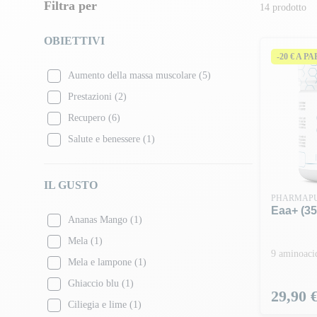
Filtra per
14 prodotto
OBIETTIVI
-20 € A P
Aumento della massa muscolare
(5)
Prestazioni
(2)
Recupero
(6)
Salute e benessere
(1)
IL GUSTO
PHARMAP
Eaa+ (35
Ananas Mango
(1)
Mela
(1)
9 aminoacid
Mela e lampone
(1)
Ghiaccio blu
(1)
Prezzo
29,90 
Ciliegia e lime
(1)