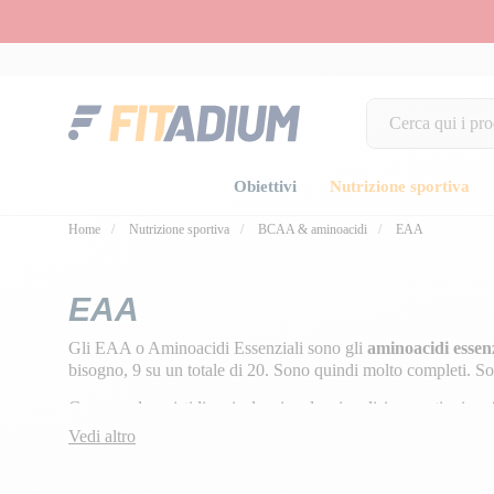
Obiettivi
Nutrizione sportiva
Home
Nutrizione sportiva
BCAA & aminoacidi
EAA
EAA
Gli EAA o Aminoacidi Essenziali sono gli
aminoacidi essenz
bisogno, 9 su un totale di 20. Sono quindi molto completi. S
Comprendono istidina, isoleucina, leucina, lisina, metionina, f
valina.
Vedi altro
Questo integratore
migliora le prestazioni, riduce il catabol
muscolare e la perdita di peso
.