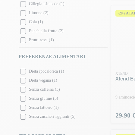
Ciliegia Limeade
(1)
Limone
(2)
-20 € A P
Cola
(1)
Punch alla frutta
(2)
Frutti rossi
(1)
Razz blu ghiaccio
(1)
PREFERENZE ALIMENTARI
Tè freddo al limone
(1)
Tè freddo alla pesca
(4)
Dieta ipocalorica
(1)
XTEND
Kiwi Lime
(1)
Xtend Ea
Dieta vegana
(1)
Limonata
(2)
Senza caffeina
(3)
Mango
(1)
9 aminoacid
Senza glutine
(3)
Melone cola
(1)
Senza lattosio
(1)
Arancia mango
(1)
Prezzo
29,90 
Senza zuccheri aggiunti
(5)
Anguria
(1)
Anguria e fragola
(1)