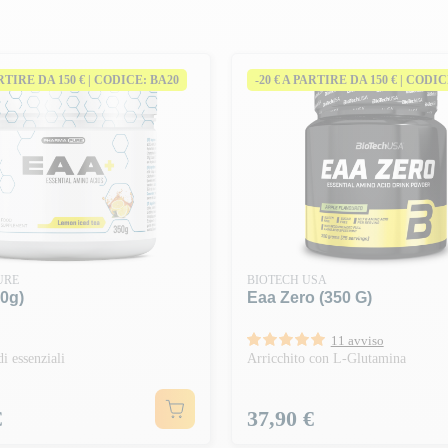
ARTIRE DA 150 € | CODICE: BA20
-20 € A PARTIRE DA 150 € | CODI
URE
BIOTECH USA
0g)
Eaa Zero (350 G)
11 avviso
i essenziali
Arricchito con L-Glutamina
Prezzo
€
37,90 €