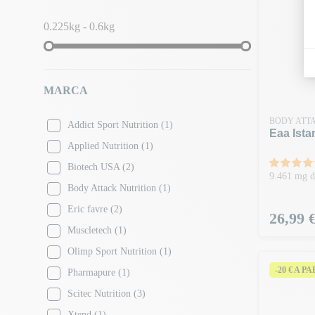
0.225kg - 0.6kg
MARCA
BODY ATT
Addict Sport Nutrition
(1)
Eaa Ista
Applied Nutrition
(1)
Biotech USA
(2)
9.461 mg 
Body Attack Nutrition
(1)
Eric favre
(2)
Prezzo
26,99 
Muscletech
(1)
Olimp Sport Nutrition
(1)
-20 € A P
Pharmapure
(1)
Scitec Nutrition
(3)
Xtend
(1)