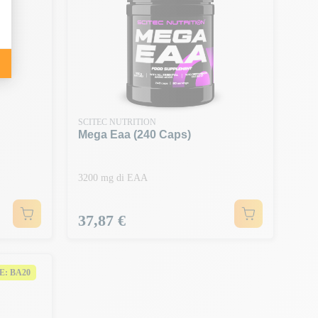
SCITEC NUTRITION
Mega Eaa (240 Caps)
3200 mg di EAA
Prezzo
37,87 €
CE: BA20