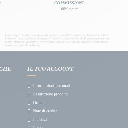
a
COMMISSIONI
100% sicuro
Con la registrazione, dichiaro di aver preso visione delle Condizioni d'uso e di accettare
l'Informativa sulla privacy. Acconsento a ricevere comunicazioni da Fitadium e accetto che
le mie interazioni (aperture e clic) vengano monitorate al fine di valutare e migliorare le
nostre campagne di marketing.
ICHE
IL TUO ACCOUNT
Informazioni personali
Restituzione prodotto
Ordini
Note di credito
Indirizzi