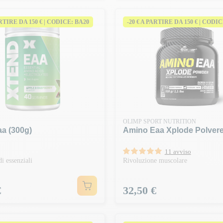
ARTIRE DA 150 € | CODICE: BA20
-20 € A PARTIRE DA 150 € | CODI
OLIMP SPORT NUTRITION
a (300g)
Amino Eaa Xplode Polvere
11 avviso
i essenziali
Rivoluzione muscolare
Prezzo
€
32,50 €