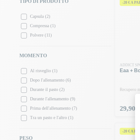
TIPO DI PRODOTTO
-20 € A P
Tè freddo alla pesca
(1)
Mela
(2)
Capsula
(2)
Uva blu
(1)
Compressa
(1)
Lampone e limone
(1)
Polvere
(11)
Tropicale
(2)
Lemon Ice Tea
(1)
MOMENTO
Candy ice blast
(1)
ADDICT SP
Fruit burst
(1)
Eaa + Bc
Al risveglio
(1)
Raspberry Mojito
(1)
Dopo l'allenamento
(6)
Millions Cola
(1)
Durante il pasto
(2)
Recupero 
Summer Fruits
(1)
Durante l'allenamento
(9)
Prezzo
29,90 
Millions Pineapple
(1)
Prima dell'allenamento
(7)
Fruit Salad
(1)
Tra un pasto e l'altro
(1)
-20 € A P
PESO