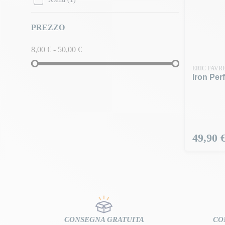
PREZZO
8,00 € - 50,00 €
ERIC FAVR
Iron Per
Prezzo
49,90 
CONSEGNA GRATUITA
CO