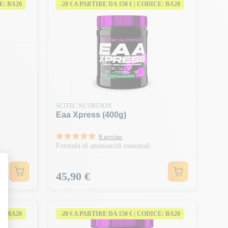
CE: BA20
-20 € A PARTIRE DA 150 € | CODICE: BA20
SCITEC NUTRITION
Eaa Xpress (400g)
8 avviso
Formula di aminoacidi essenziali
Prezzo
45,90 €
CE: BA20
-20 € A PARTIRE DA 150 € | CODICE: BA20