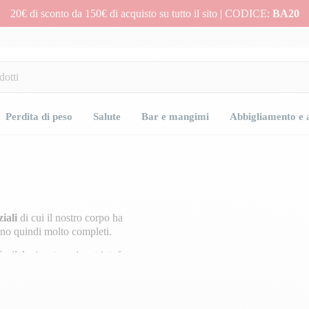
20€ di sconto da 150€ di acquisto su tutto il sito | CODICE:
BA20
Perdita di peso
Salute
Bar e mangimi
Abbigliamento e 
iali
di cui il nostro corpo ha
ono quindi molto completi.
enilalanina, treonina, triptofano e
ismo e favorisce la costruzione