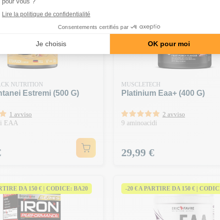
ACK NUTRITION
MUSCLETECH
ntanei Estremi (500 G)
Platinium Eaa+ (400 G)
1 avviso
2 avviso
di EAA
9 aminoacidi
Prezzo
€
29,99 €
ARTIRE DA 150 € | CODICE: BA20
-20 € A PARTIRE DA 150 € | CODI