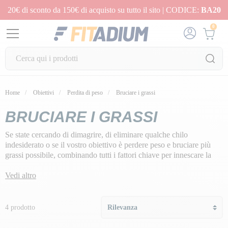
20€ di sconto da 150€ di acquisto su tutto il sito | CODICE:
BA20
0
Home
Obiettivi
Perdita di peso
Bruciare i grassi
BRUCIARE I GRASSI
Se state cercando di dimagrire, di eliminare qualche chilo
indesiderato o se il vostro obiettivo è perdere peso e bruciare più
grassi possibile, combinando tutti i fattori chiave per innescare la
perdita di peso ed eliminare radicalmente la cellulite e il grasso
accumulato a lungo termine.
Vedi altro
La nostra missione: sostenervi nella vostra dieta e permettervi di
sfruttare gli effetti dei
programmi Dimagrimento e Secchezza
per
4 prodotto
ottenere risultati visibili immediati per una perdita di peso fino a 10
kg!