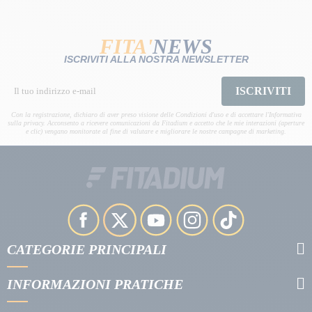
FITA'
NEWS
ISCRIVITI ALLA NOSTRA NEWSLETTER
ISCRIVITI
Con la registrazione, dichiaro di aver preso visione delle Condizioni d'uso e di accettare l'Informativa
sulla privacy. Acconsento a ricevere comunicazioni da Fitadium e accetto che le mie interazioni (aperture
e clic) vengano monitorate al fine di valutare e migliorare le nostre campagne di marketing.
CATEGORIE PRINCIPALI
INFORMAZIONI PRATICHE