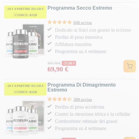
Programma Secco Estremo
-20 € A PARTIRE DA 150 €
| CODICE: BA20
646 avviso
Dedicato ai fisici con grasso in eccesso
Perdita di peso intensiva
Affilatura massima
Programma su 4 settimane
Prezzo normale
107,70 €
-37,80 €
69,90 €
Prezzo
Programma Di Dimagrimento
-20 € A PARTIRE DA 150 €
Estremo
| CODICE: BA20
389 avviso
Perdita di peso accelerata
Contro la ritenzione idrica e la cellulite
Combustione ottimale dei grassi
Programma su 4 settimane