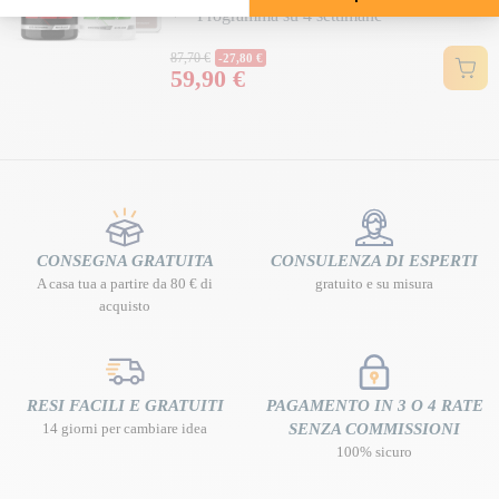
Programma su 4 settimane
Prezzo normale
87,70 €
-27,80 €
59,90 €
Prezzo
CONSEGNA GRATUITA
CONSULENZA DI ESPERTI
A casa tua a partire da 80 € di
gratuito e su misura
acquisto
RESI FACILI E GRATUITI
PAGAMENTO IN 3 O 4 RATE
14 giorni per cambiare idea
SENZA COMMISSIONI
100% sicuro