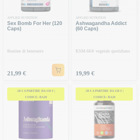
APPLIED NUTRITION
APPLIED NUTRITION
Sex Bomb For Her (120
Ashwagandha Addict
Caps)
(60 Caps)
Routine di benessere
KSM-66® vegetale quotidiano
Prezzo
Prezzo
21,99 €
19,99 €
-20 € A PARTIRE DA 150 € |
-20 € A PARTIRE DA 150 € |
CODICE: BA20
CODICE: BA20