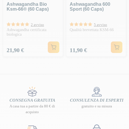
Ashwagandha Bio
Ashwagandha 600
Ksm-66® (60 Caps)
Sport (60 Caps)
2 avviso
5 avviso
Ashwagandha certificata
Qualità brevettata KSM-66
biologica
Prezzo
Prezzo
21,90 €
11,90 €
CONSEGNA GRATUITA
CONSULENZA DI ESPERTI
A casa tua a partire da 80 € di
gratuito e su misura
acquisto