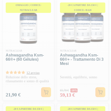
OMAGGIO | CODICE:
-20 € A PARTIRE DA 150 € |
NUTRACLEAR
CODICE: BA20
NUTRACLEAR
NUTRACLEAR
Ashwagandha Ksm-
Ashwagandha Ksm-
66®+ (60 Gélules)
66®+ - Trattamento Di 3
Mesi
12 avviso
Riduzione dello stress,
Serenità, equilibrio, sonno
rilassamento e sonno di qualità
Prezzo normale
65,70 €
-10%
Prezzo
Prezzo
21,90 €
59,13 €
-20 € A PARTIRE DA 150 € |
-20 € A PARTIRE DA 150 € |