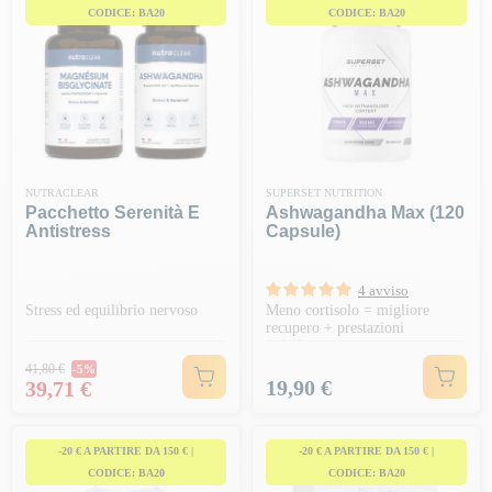
CODICE: BA20
CODICE: BA20
NUTRACLEAR
SUPERSET NUTRITION
Pacchetto Serenità E
Ashwagandha Max (120
Antistress
Capsule)
4 avviso
Stress ed equilibrio nervoso
Meno cortisolo = migliore
recupero + prestazioni
ottimizzate
Prezzo normale
41,80 €
-5%
Prezzo
Prezzo
19,90 €
39,71 €
-20 € A PARTIRE DA 150 € |
-20 € A PARTIRE DA 150 € |
CODICE: BA20
CODICE: BA20