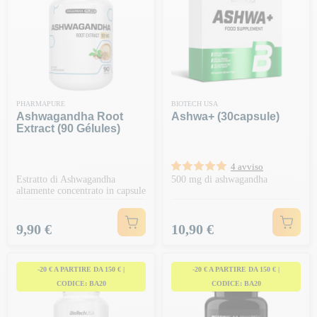
PHARMAPURE
BIOTECH USA
Ashwagandha Root
Ashwa+ (30capsule)
Extract (90 Gélules)
4 avviso
Estratto di Ashwagandha
500 mg di ashwagandha
altamente concentrato in capsule
Prezzo
Prezzo
9,90 €
10,90 €
-20 € A PARTIRE DA 150 € |
-20 € A PARTIRE DA 150 € |
CODICE: BA20
CODICE: BA20