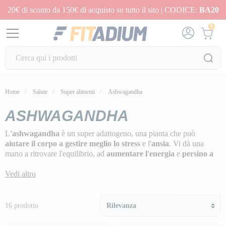
20€ di sconto da 150€ di acquisto su tutto il sito | CODICE:
BA20
0
Home
Salute
Super alimenti
Ashwagandha
ASHWAGANDHA
L
'ashwagandha
è un super adattogeno, una pianta che può
aiutare il corpo a gestire meglio lo stress
e l'
ansia
. Vi dà una
mano a ritrovare l'equilibrio, ad
aumentare l'energia
e
persino a
migliorare il sonno
.
Vedi altro
Inoltre, l'ashwagandha è un
alleato per i vostri ormoni
, in
particolare per il cortisolo, che può essere un vero e proprio
problema quando è troppo alto. Quindi, se desiderate più zen nella
16 prodotto
vostra vita, un po' di questa pianta potrebbe essere il vostro nuovo
segreto. Provatela e sentite la differenza!