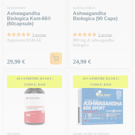
GREENWHEY
NATURA FORCE
Ashwagandha
Ashwagandha
Biologica Ksm-66®
Biologica (90 Caps)
(60capsule)
3 avviso
2 avviso
Approvato KSM-66
800 mg di ashwagandha
biologica
Prezzo
Prezzo
29,90 €
24,90 €
-20 € A PARTIRE DA 150 € |
-20 € A PARTIRE DA 150 € |
CODICE: BA20
CODICE: BA20
NOVOMA
OLIMP SPORT NUTRITION