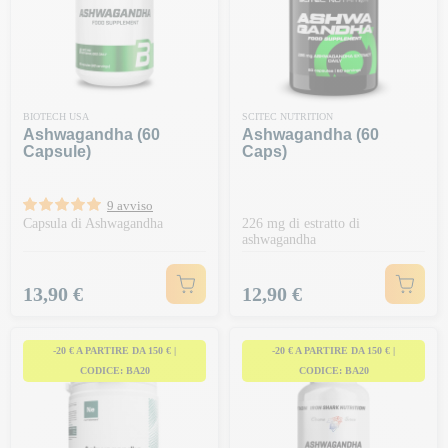
BIOTECH USA
SCITEC NUTRITION
Ashwagandha (60
Ashwagandha (60
Capsule)
Caps)
9 avviso
Capsula di Ashwagandha
226 mg di estratto di
ashwagandha
Prezzo
Prezzo
13,90 €
12,90 €
-20 € A PARTIRE DA 150 € |
-20 € A PARTIRE DA 150 € |
CODICE: BA20
CODICE: BA20