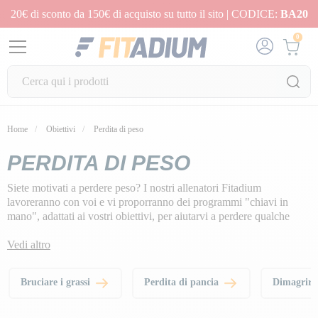
20€ di sconto da 150€ di acquisto su tutto il sito | CODICE:
BA20
0
Home
Obiettivi
Perdita di peso
PERDITA DI PESO
Siete motivati a perdere peso? I nostri allenatori Fitadium
lavoreranno con voi e vi proporranno dei programmi "chiavi in
mano", adattati ai vostri obiettivi, per aiutarvi a perdere qualche
chilo e ad eliminare la ritenzione idrica. Combinando una dieta
specifica con un po' di sport e con l'aiuto di
Vedi altro
integratori alimentari
per la perdita di peso
, vedrete risultati visibili in poche settimane.
Bruciare i grassi
Perdita di pancia
Dimagrire 