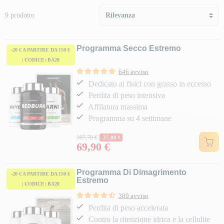
9 prodotto
Programma Secco Estremo
-20 € A PARTIRE DA 150 €
| CODICE: BA20
646 avviso
Dedicato ai fisici con grasso in eccesso
Perdita di peso intensiva
Affilatura massima
Programma su 4 settimane
Prezzo normale
107,70 €
-37,80 €
69,90 €
Prezzo
Programma Di Dimagrimento
-20 € A PARTIRE DA 150 €
Estremo
| CODICE: BA20
389 avviso
Perdita di peso accelerata
Contro la ritenzione idrica e la cellulite