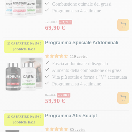
Combustione ottimale dei grassi
Programma su 4 settimane
Prezzo normale
123,60 €
-53,70 €
69,90 €
Prezzo
Programma Speciale Addominali
-20 € A PARTIRE DA 150 €
| CODICE: BA20
119 avviso
Fascia addominale ridisegnata
Aumento della combustione dei grassi
Vita più sottile e forma a "V" accentuata
Programma su 4 settimane
Prezzo normale
87,70 €
-27,80 €
59,90 €
Prezzo
Programma Abs Sculpt
-20 € A PARTIRE DA 150 €
| CODICE: BA20
85 avviso