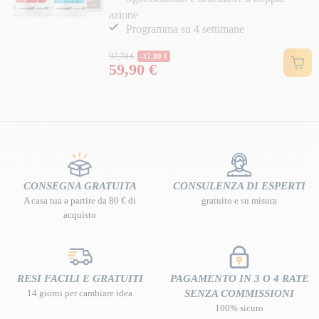
azione
Programma su 4 settimane
Prezzo normale
97,70 €
-37,80 €
59,90 €
Prezzo
CONSEGNA GRATUITA
CONSULENZA DI ESPERTI
A casa tua a partire da 80 € di
gratuito e su misura
acquisto
RESI FACILI E GRATUITI
PAGAMENTO IN 3 O 4 RATE
14 giorni per cambiare idea
SENZA COMMISSIONI
100% sicuro