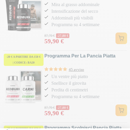
Mira al grasso addominale
Intensificazione del secco
Addominali più visibili
Programma su 4 settimane
Prezzo normale
87,70 €
-27,80 €
59,90 €
Prezzo
Programma Per La Pancia Piatta
-20 € A PARTIRE DA 150 €
| CODICE: BA20
45 avviso
Un ventre più piatto
Snellisce il girovita
Perdita di centimetri
Programma su 4 settimane
Prezzo normale
87,70 €
-27,80 €
59,90 €
Prezzo
Programma Scolpisci Pancia Piatta
-20 € A PARTIRE DA 150 €