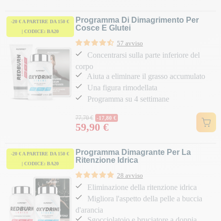
Programma Di Dimagrimento Per
-20 € A PARTIRE DA 150 €
Cosce E Glutei
| CODICE: BA20
57 avviso
Concentrarsi sulla parte inferiore del
corpo
Aiuta a eliminare il grasso accumulato
Una figura rimodellata
Programma su 4 settimane
Prezzo normale
77,70 €
-17,80 €
59,90 €
Prezzo
Programma Dimagrante Per La
-20 € A PARTIRE DA 150 €
Ritenzione Idrica
| CODICE: BA20
28 avviso
Eliminazione della ritenzione idrica
Migliora l'aspetto della pelle a buccia
d'arancia
Sgocciolatoio e bruciatore a doppia