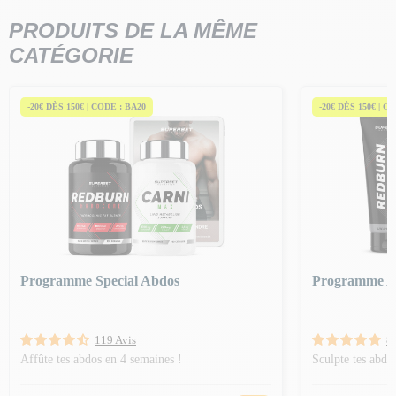
PRODUITS DE LA MÊME
CATÉGORIE
-20€ DÈS 150€ | CODE : BA20
-20€ DÈS 150€ | C
Programme Special Abdos
Programme A
119 Avis
8
Affûte tes abdos en 4 semaines !
Sculpte tes abdo