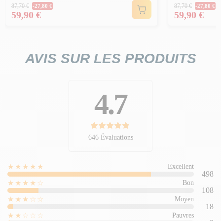
Prix Normal
Prix Norm
87,70 €
87,70 €
-27,80 €
-27,80 €
Prix
Prix
59,90 €
59,90 €
AVIS SUR LES PRODUITS
4.7
646 Évaluations
★★★★★
Excellent
498
★★★★☆
Bon
108
★★★☆☆
Moyen
18
★★☆☆☆
Pauvres