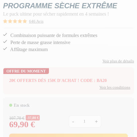
PROGRAMME SÈCHE EXTRÊME
Le pack ultime pour sécher rapidement en 4 semaines !
646 Avis
Combinaison puissante de formules extrêmes
Perte de masse grasse intensive
Affûtage maximum
Voir plus de détails
OFFRE DU MOMENT
20€ OFFERTS DÈS 150€ D'ACHAT ! CODE : BA20
Voir les conditions
En stock
Prix Normal
107,70 €
-37,80 €
-
+
69,90 €
Prix