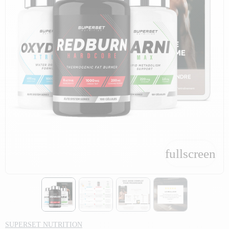
fullscreen
fullscreen
SUPERSET NUTRITION