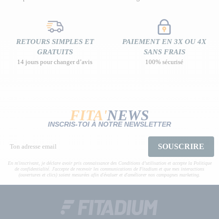
RETOURS SIMPLES ET
PAIEMENT EN 3X OU 4X
GRATUITS
SANS FRAIS
14 jours pour changer d’avis
100% sécurisé
FITA'
NEWS
INSCRIS-TOI À NOTRE NEWSLETTER
SOUSCRIRE
En m'inscrivant, je déclare avoir pris connaissance des Conditions d’utilisation et accepte la Politique
de confidentialité. J'accepte de recevoir les communications de Fitadium et que mes interactions
(ouvertures et clics) soient mesurées afin d'évaluer et d'améliorer nos campagnes marketing.