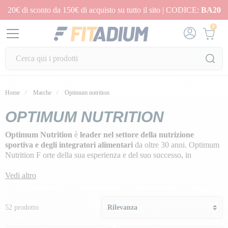
20€ di sconto da 150€ di acquisto su tutto il sito | CODICE:
BA20
0
Home
Marche
Optimum nutrition
OPTIMUM NUTRITION
Optimum Nutrition
è
leader nel settore della
nutrizione
sportiva e degli integratori alimentari
da oltre 30 anni
.
Optimum
Nutrition F
orte della sua esperienza e del suo successo, in
particolare con i famosi
100% Whey Gold Standard
,
Serious
Mass
Vedi altro
gainer
e
100% Casein Gold Standard
, si è prefissata la
missione di offrire
prodotti innovativi di qualità
costante agli
sportivi amatoriali e professionisti, combinando ingredienti sempre
accuratamente selezionati e offrendo gusti originali e deliziosi. La
52 prodotto
gamma comprende
barrette proteiche, proteine, bevande pronte
all'uso e vitamine e minerali essenziali
. Un partner per molti atleti