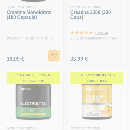
OPTIMUM NUTRITION
OPTIMUM NUTRITION
Creatina Monoidrato
Creatina 2500 (200
(180 Capsule)
Caps)
6 avviso
Prestazioni su sforzi ripetuti
2,5 g di creatina monoidrato
Prezzo
Prezzo
19,99 €
33,99 €
-20 € A PARTIRE DA 150 € |
-20 € A PARTIRE DA 150 € |
CODICE: BA20
CODICE: BA20
OPTIMUM NUTRITION
OPTIMUM NUTRITION