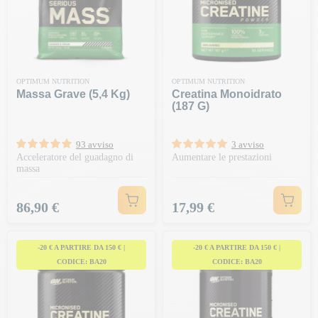
OPTIMUM NUTRITION
OPTIMUM NUTRITION
Massa Grave (5,4 Kg)
Creatina Monoidrato
(187 G)
93 avviso
3 avviso
Acceleratore del guadagno di
Aumentare le prestazioni
massa
Prezzo
Prezzo
86,90 €
17,99 €
-20 € A PARTIRE DA 150 € |
-20 € A PARTIRE DA 150 € |
CODICE: BA20
CODICE: BA20