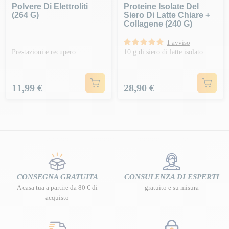
Polvere Di Elettroliti
Proteine Isolate Del
(264 G)
Siero Di Latte Chiare +
Collagene (240 G)
1 avviso
Prestazioni e recupero
10 g di siero di latte isolato
Prezzo
Prezzo
11,99 €
28,90 €
CONSEGNA GRATUITA
CONSULENZA DI ESPERTI
A casa tua a partire da 80 € di
gratuito e su misura
acquisto