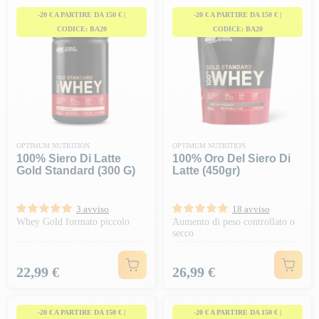
e professionisti dello sport,
Optimum Nutrition
vi supporta in ogni
-20 € A PARTIRE DA 150 € |
-20 € A PARTIRE DA 150 € |
momento della giornata con
integratori
pre-workout, intra-
CODICE: BA20
CODICE: BA20
workout e post-workout
.
OPTIMUM NUTRITION
OPTIMUM NUTRITION
100% Siero Di Latte
100% Oro Del Siero Di
Gold Standard (300 G)
Latte (450gr)
3 avviso
18 avviso
Whey Gold formato piccolo
Aumento di peso controllato o
secco
Prezzo
Prezzo
22,99 €
26,99 €
-20 € A PARTIRE DA 150 € |
-20 € A PARTIRE DA 150 € |