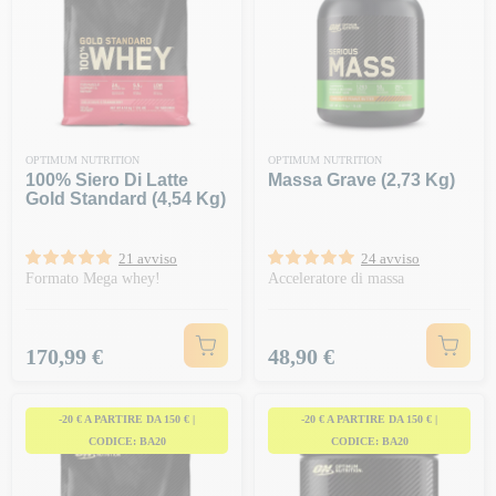
OPTIMUM NUTRITION
OPTIMUM NUTRITION
100% Siero Di Latte
Massa Grave (2,73 Kg)
Gold Standard (4,54 Kg)
21 avviso
24 avviso
Formato Mega whey!
Acceleratore di massa
Prezzo
Prezzo
170,99 €
48,90 €
-20 € A PARTIRE DA 150 € |
-20 € A PARTIRE DA 150 € |
CODICE: BA20
CODICE: BA20