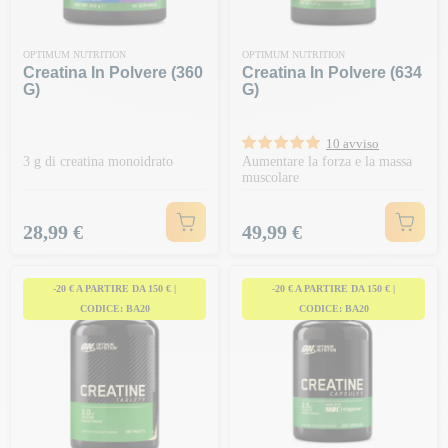
OPTIMUM NUTRITION
OPTIMUM NUTRITION
Creatina In Polvere (360
Creatina In Polvere (634
G)
G)
10 avviso
3 g di creatina monoidrato
Aumentare la forza e la massa
muscolare
Prezzo
Prezzo
28,99 €
49,99 €
-20 € A PARTIRE DA 150 € |
-20 € A PARTIRE DA 150 € |
CODICE: BA20
CODICE: BA20