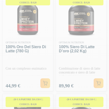
CODICE: BA20
CODICE: BA20
OPTIMUM NUTRITION
OPTIMUM NUTRITION
100% Oro Del Siero Di
100% Siero Di Latte
Latte (780 G)
D'oro (2,02 Kg)
Con un complesso enzimatico
Combinazione di siero di latte
concentrato e siero di latte
isolato
Prezzo
Prezzo
44,99 €
89,90 €
-20 € A PARTIRE DA 150 € |
-20 € A PARTIRE DA 150 € |
CODICE: BA20
CODICE: BA20