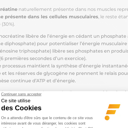
réatine
naturellement présente dans nos muscles rep
ne présente dans les cellules musculaires
, le reste éta
 (30%).
ocréatine libère de l’énergie en cédant un phosphate 
e diphosphate) pour potentialiser l’énergie musculaire
adénosine triphosphate) libère ses phosphates en produi
 (6 premières secondes d’un exercice).
 processus maintient la synthèse d’énergie instantan
e et les réserves de glycogène ne prennent le relais pou
èse continue d’ATP et d’énergie.
les en auront en réserve, plus ils seront
capables de ré
urront donc
maintenir un effort intense dans un temps 
. Même si ses effets sur la masse musculaire sont parf
ut expliquer qu’avec un
recyclage optimisé et constan
puissent
encaisser une charge de travail supplémenta