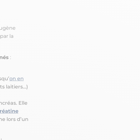
-Eugène
par la
inés
:
squ’
on en
s laitiers…)
ncréas. Elle
réatine
ne lors d’un