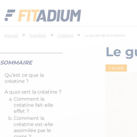
>
>
>
Accueil
Nutrition
Créatine
Le guide de la créatine
Le g
SOMMAIRE
8 MIN
Qu’est ce que la
créatine ?
A quoi sert la créatine ?
Comment la
créatine fait-elle
effet ?
Comment la
créatine est-elle
assimilée par le
corps ?