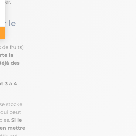
pper.
r le
 de fruits)
rte la
déjà des
t 3 à 4
 se stocke
 qui peut
cles.
Si le
’en mettre
ifs qui