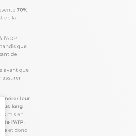
résente
70%
nt de la
à l’ADP
 tandis que
sant de
ée avant que
r assurer
générer leur
plus long
ois mis en
t de l’ATP
,
ire
et donc