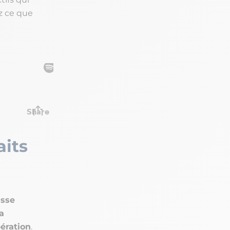
ez ce que
aits
asse
la
ération
.