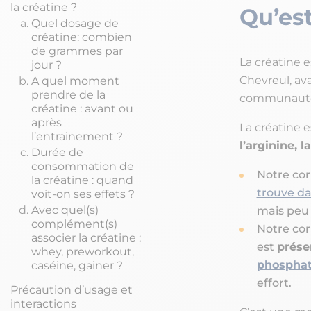
la créatine ?
Qu’est
Quel dosage de
créatine: combien
de grammes par
La créatine 
jour ?
Chevreul, av
A quel moment
prendre de la
communauté 
créatine : avant ou
après
La créatine 
l’entrainement ?
l’arginine, 
Durée de
consommation de
Notre cor
la créatine : quand
trouve da
voit-on ses effets ?
Avec quel(s)
mais peu 
complément(s)
Notre corp
associer la créatine :
est
prése
whey, preworkout,
phospha
caséine, gainer ?
effort.
Précaution d’usage et
interactions