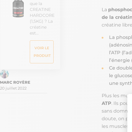
que la
CREATINE
La
phosphoc
HARDCORE
de la créati
(1,5KG) ? La
créatine libre
créatine
est…
La phosph
(adénosin
VOIR LE
l’ATP (l’
PRODUIT
l’énergie
Ce double
le glucos
une synth
20 juillet 2022
Plus les musc
ATP
. Ils po
sans dommage
doute, on pe
les muscles 