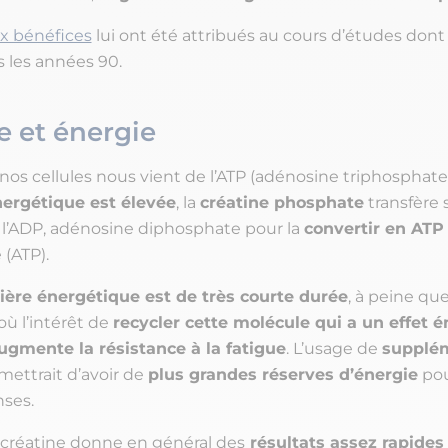
 bénéfices
lui ont été attribués au cours d’études dont e
s les années 90.
e et énergie
nos cellules nous vient de l’ATP (adénosine triphosphate
rgétique est élevée
, la
créatine phosphate
transfère 
l’ADP, adénosine diphosphate pour la
convertir en ATP
 (ATP).
ilière énergétique est de très courte durée
, à peine qu
où l’intérêt de
recycler cette molécule qui a un effet é
ugmente la résistance à la fatigue
. L’usage de
supplé
ettrait d’avoir de
plus grandes réserves d’énergie
pou
nses.
créatine donne en général des
résultats assez rapides