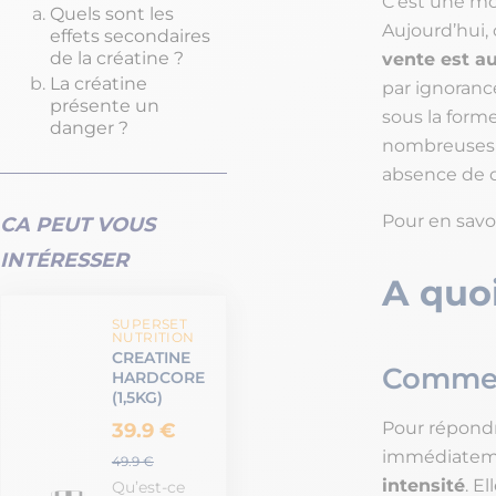
C’est une mol
Quels sont les
Aujourd’hui, c
effets secondaires
de la créatine ?
vente est au
La créatine
par ignoranc
présente un
sous la forme
danger ?
nombreuses 
absence de d
Pour en savoi
CA PEUT VOUS
INTÉRESSER
A quoi
SUPERSET
NUTRITION
CREATINE
Comment
HARDCORE
(1,5KG)
Pour répondr
39.9 €
immédiateme
49.9 €
intensité
. E
Qu’est-ce