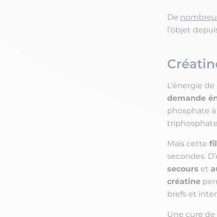
De
nombreux
l’objet depui
Créatin
L’énergie de 
demande éne
phosphate à 
triphosphate
Mais cette
f
secondes. D’
secours
et
a
créatine
perm
brefs et inte
Une cure de 