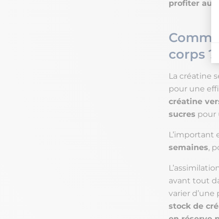
profiter au
Comment
corps ?
La créatine 
pour une eff
créatine ver
sucres
pour 
L’important e
semaines
, p
L’assimilati
avant tout da
varier d’une
stock de cré
en réserve p