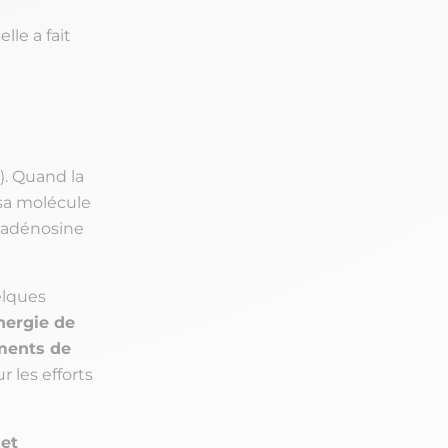
lle a fait
). Quand la
sa molécule
adénosine
elques
nergie de
ments de
r les efforts
 et