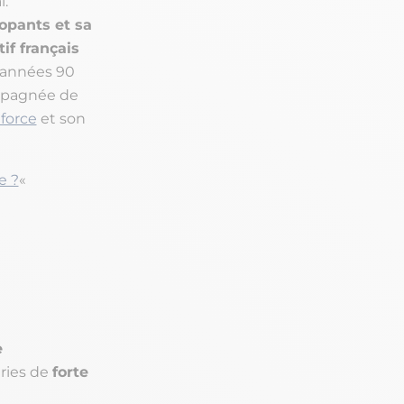
l.
dopants et sa
if français
s années 90
mpagnée de
 force
et son
e ?
«
e
éries de
forte