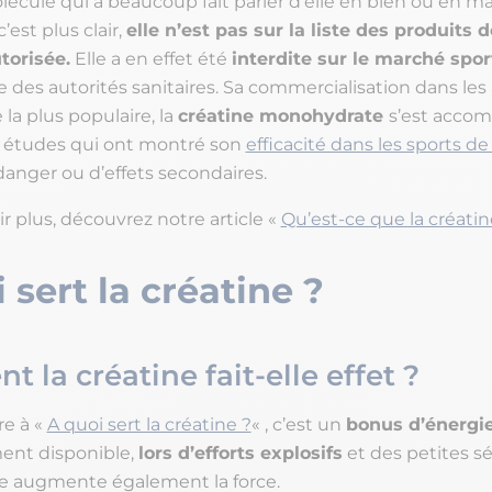
écule qui a beaucoup fait parler d’elle en bien ou en ma
’est plus clair,
elle n’est pas sur la liste des produits 
torisée.
Elle a en effet été
interdite sur le marché sport
e des autorités sanitaires. Sa commercialisation dans le
 la plus populaire, la
créatine monohydrate
s’est acco
études qui ont montré son
efficacité dans les sports de
anger ou d’effets secondaires.
r plus, découvrez notre article «
Qu’est-ce que la créatin
 sert la créatine ?
 la créatine fait-elle effet ?
e à «
A quoi sert la créatine ?
« , c’est un
bonus d’énergi
nt disponible,
lors d’efforts explosifs
et des petites s
lle augmente également la force.