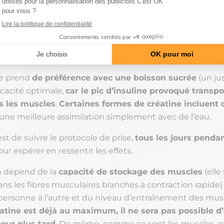
 maximum des effets de l’entraînement
pour se dévelo
 la créatine est-elle assimilée pa
se prend
de préférence avec une boisson sucrée
(un jus
icacité optimale,
car le pic d’insuline provoqué transpo
s les muscles
.
Certaines formes de créatine incluent 
une meilleure assimilation simplement avec de l’eau.
st de suivre le protocole de prise,
tous les jours pendan
our espérer en ressentir les effets.
on dépend de la
capacité de stockage des muscles
(elle
ns les fibres musculaires blanches à contraction rapide)
 personne à l’autre et du niveau d’entraînement des mus
atine est déjà au maximum, il ne sera pas possible d
our plus tard
. De même, comme ce sont les muscles act