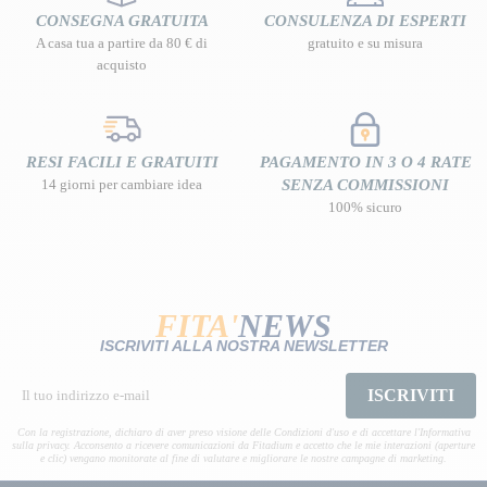
CONSEGNA GRATUITA
CONSULENZA DI ESPERTI
A casa tua a partire da 80 € di
gratuito e su misura
acquisto
RESI FACILI E GRATUITI
PAGAMENTO IN 3 O 4 RATE
14 giorni per cambiare idea
SENZA COMMISSIONI
100% sicuro
FITA'
NEWS
ISCRIVITI ALLA NOSTRA NEWSLETTER
ISCRIVITI
Con la registrazione, dichiaro di aver preso visione delle Condizioni d'uso e di accettare l'Informativa
sulla privacy. Acconsento a ricevere comunicazioni da Fitadium e accetto che le mie interazioni (aperture
e clic) vengano monitorate al fine di valutare e migliorare le nostre campagne di marketing.