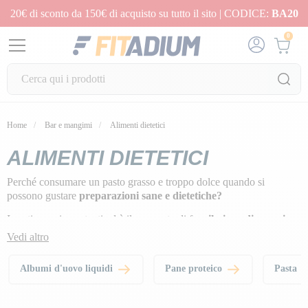
20€ di sconto da 150€ di acquisto su tutto il sito | CODICE:
BA20
0
Home
Bar e mangimi
Alimenti dietetici
ALIMENTI DIETETICI
Perché consumare un pasto grasso e troppo dolce quando si
possono gustare
preparazioni sane e dietetiche?
I pasti sono importanti ed è il momento di fare
il pieno di energia
per la giornata, quindi li sfruttiamo al meglio e forniamo i
giusti
Vedi altro
macronutrienti
con la nostra selezione
di alimenti sani e deliziosi!
Albumi d'uovo liquidi
Pane proteico
Pasta