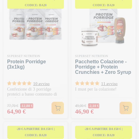
CODICE: BA20
CODICE: BA20
SUPERSET NUTRITION
SUPERSET NUTRITION
Protein Porridge
Pacchetto Colazione -
(3x1kg)
Porridge + Protein
Crunchies + Zero Syrup
10 avviso
11 avviso
Confezione di 3 porridge
I must per la colazione!
proteici a basso contenuto di
zuccheri
Prezzo normale
Prezzo normale
77,70 €
49,00 €
-12,80 €
-2,10 €
Prezzo
Prezzo
64,90 €
46,90 €
-20 € A PARTIRE DA 150 € |
-20 € A PARTIRE DA 150 € |
CODICE: BA20
CODICE: BA20