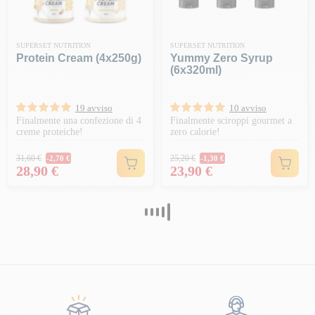
SUPERSET NUTRITION
SUPERSET NUTRITION
Protein Cream (4x250g)
Yummy Zero Syrup
(6x320ml)
19 avviso
10 avviso
Finalmente una confezione di 4
Finalmente sciroppi gourmet a
creme proteiche!
zero calorie!
Prezzo normale
Prezzo normale
31,60 €
25,20 €
-2,70 €
-1,30 €
Prezzo
Prezzo
28,90 €
23,90 €