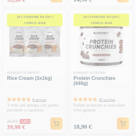
-20 € A PARTIRE DA 150 € |
-20 € A PARTIRE DA 150 € |
CODICE: BA20
CODICE: BA20
SUPERSET NUTRITION
SUPERSET NUTRITION
Rice Cream (3x1kg)
Protein Crunchies
(440g)
8 avviso
42 avviso
3 volte più energia con questo
Palline proteiche al cioccolato
pacchetto a risparmio
extra gustose
energetico!
Prezzo normale
44,70 €
-4,80 €
Prezzo
Prezzo
18,90 €
39,90 €