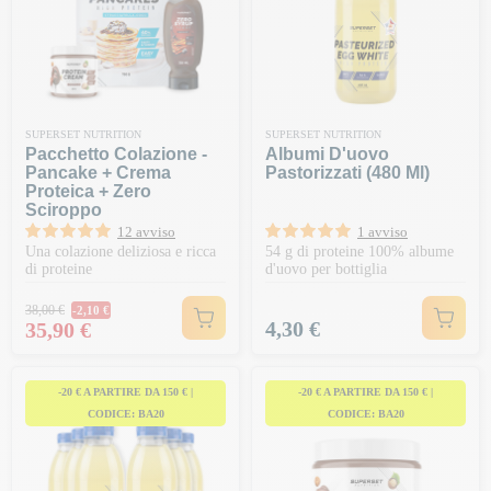
SUPERSET NUTRITION
SUPERSET NUTRITION
Pacchetto Colazione -
Albumi D'uovo
Pancake + Crema
Pastorizzati (480 Ml)
Proteica + Zero
Sciroppo
12 avviso
1 avviso
Una colazione deliziosa e ricca
54 g di proteine 100% albume
di proteine
d'uovo per bottiglia
Prezzo normale
38,00 €
-2,10 €
Prezzo
Prezzo
4,30 €
35,90 €
-20 € A PARTIRE DA 150 € |
-20 € A PARTIRE DA 150 € |
CODICE: BA20
CODICE: BA20