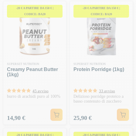
-20 € A PARTIRE DA 150 € |
-20 € A PARTIRE DA 150 € |
CODICE: BA20
CODICE: BA20
SUPERSET NUTRITION
SUPERSET NUTRITION
Creamy Peanut Butter
Protein Porridge (1kg)
(1kg)
45 avviso
33 avviso
burro di arachidi puro al 100%
Delizioso porridge proteico a
basso contenuto di zucchero
Prezzo
Prezzo
14,90 €
25,90 €
-20 € A PARTIRE DA 150 € |
-20 € A PARTIRE DA 150 € |