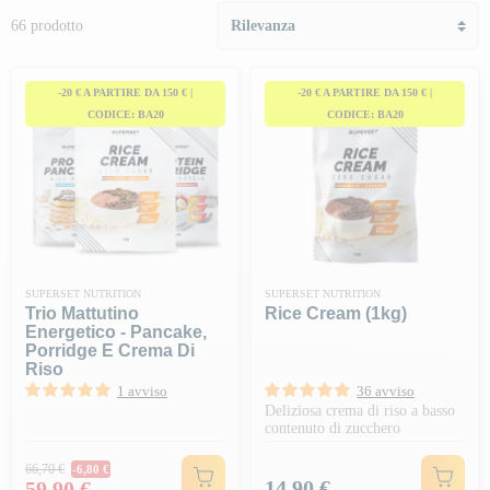
66 prodotto
-20 € A PARTIRE DA 150 € |
-20 € A PARTIRE DA 150 € |
CODICE: BA20
CODICE: BA20
SUPERSET NUTRITION
SUPERSET NUTRITION
Trio Mattutino
Rice Cream (1kg)
Energetico - Pancake,
Porridge E Crema Di
Riso
1 avviso
36 avviso
Deliziosa crema di riso a basso
contenuto di zucchero
Prezzo normale
66,70 €
-6,80 €
Prezzo
Prezzo
14,90 €
59,90 €