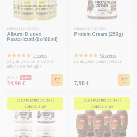
SUPERSET NUTRITION
SUPERSET NUTRITION
Albumi D'uovo
Protein Cream (250g)
Pastorizzati (6x480ml)
1 avviso
58 avviso
54 g di proteine, ovvero 16
La migliore crema proteica!
albumi per bottiglia
Prezzo normale
25,80 €
-3,49%
Prezzo
Prezzo
7,90 €
24,90 €
-20 € A PARTIRE DA 150 € |
-20 € A PARTIRE DA 150 € |
CODICE: BA20
CODICE: BA20