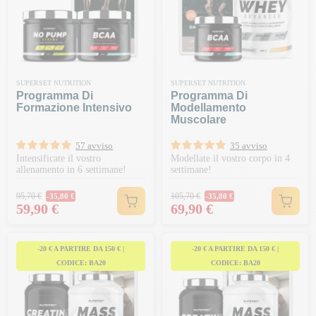
SUPERSET NUTRITION
SUPERSET NUTRITION
Programma Di
Programma Di
Formazione Intensivo
Modellamento
Muscolare
57 avviso
35 avviso
Intensificate il vostro
Modellate il vostro corpo in 4
allenamento in 6 settimane!
settimane!
Prezzo normale
Prezzo normale
95,70 €
105,70 €
-35,80 €
-35,80 €
Prezzo
Prezzo
59,90 €
69,90 €
-20 € A PARTIRE DA 150 € |
-20 € A PARTIRE DA 150 € |
CODICE: BA20
CODICE: BA20