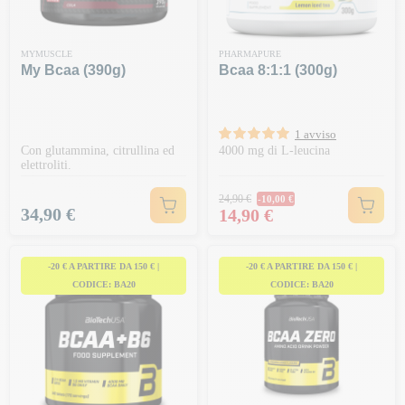
MYMUSCLE
PHARMAPURE
My Bcaa (390g)
Bcaa 8:1:1 (300g)
1 avviso
Con glutammina, citrullina ed
4000 mg di L-leucina
elettroliti.
Prezzo normale
24,90 €
-10,00 €
Prezzo
Prezzo
34,90 €
14,90 €
-20 € A PARTIRE DA 150 € |
-20 € A PARTIRE DA 150 € |
CODICE: BA20
CODICE: BA20