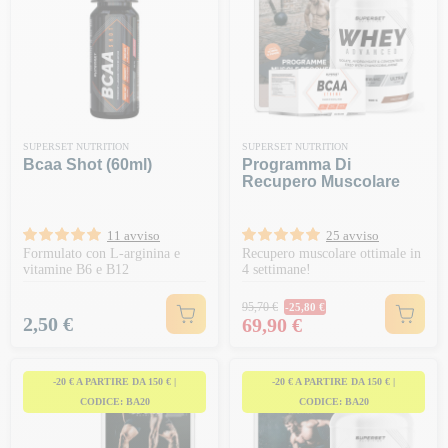
SUPERSET NUTRITION
SUPERSET NUTRITION
Bcaa Shot (60ml)
Programma Di
Recupero Muscolare
11 avviso
25 avviso
Formulato con L-arginina e
Recupero muscolare ottimale in
vitamine B6 e B12
4 settimane!
Prezzo normale
95,70 €
-25,80 €
Prezzo
Prezzo
2,50 €
69,90 €
-20 € A PARTIRE DA 150 € |
-20 € A PARTIRE DA 150 € |
CODICE: BA20
CODICE: BA20