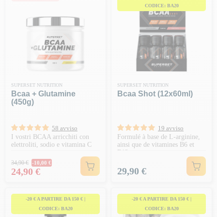
CODICE: BA20
SUPERSET NUTRITION
SUPERSET NUTRITION
Bcaa + Glutamine
Bcaa Shot (12x60ml)
(450g)
58 avviso
19 avviso
I vostri BCAA arricchiti con
Formulé à base de L-arginine,
elettroliti, sodio e vitamina C
ainsi que de vitamines B6 et
B12.
Prezzo normale
34,90 €
-10,00 €
Prezzo
Prezzo
29,90 €
24,90 €
-20 € A PARTIRE DA 150 € |
-20 € A PARTIRE DA 150 € |
CODICE: BA20
CODICE: BA20