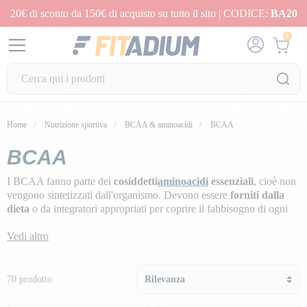
20€ di sconto da 150€ di acquisto su tutto il sito | CODICE:
BA20
0
Home
Nutrizione sportiva
BCAA & aminoacidi
BCAA
BCAA
I BCAA fanno parte dei
cosiddetti
aminoacidi
essenziali
, cioè non
vengono sintetizzati dall'organismo. Devono essere
forniti dalla
dieta
o da integratori appropriati per coprire il fabbisogno di ogni
individuo.
Vedi altro
Che siate più o meno sportivi, dovete sapere che i BCAA sono i
3
aminoacidi a catena ramificata (L-leucina, L-isoleucina e L-
valina)
, considerati
essenziali per lo sviluppo
e il
recupero
70 prodotto
muscolare
.