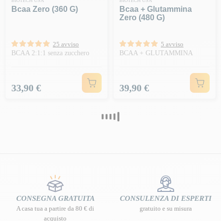
BIOTECH USA
BIOTECH USA
Bcaa Zero (360 G)
Bcaa + Glutammina
Zero (480 G)
25 avviso
5 avviso
BCAA 2:1:1 senza zucchero
BCAA + GLUTAMMINA
Prezzo
Prezzo
33,90 €
39,90 €
CONSEGNA GRATUITA
CONSULENZA DI ESPERTI
A casa tua a partire da 80 € di
gratuito e su misura
acquisto