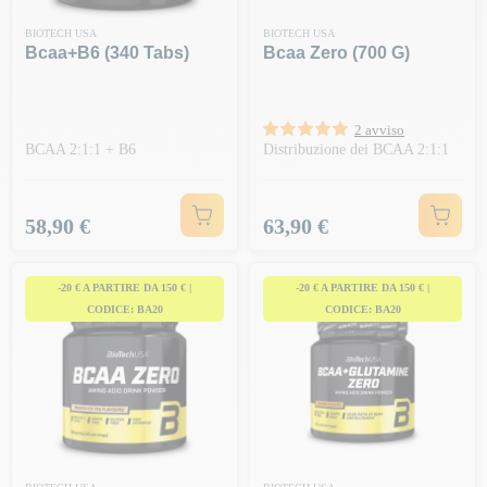
BIOTECH USA
BIOTECH USA
Bcaa+b6 (340 Tabs)
Bcaa Zero (700 G)
2 avviso
BCAA 2:1:1 + B6
Distribuzione dei BCAA 2:1:1
Prezzo
Prezzo
58,90 €
63,90 €
-20 € A PARTIRE DA 150 € |
-20 € A PARTIRE DA 150 € |
CODICE: BA20
CODICE: BA20