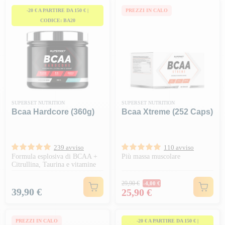
-20 € A PARTIRE DA 150 € |
PREZZI IN CALO
CODICE: BA20
SUPERSET NUTRITION
SUPERSET NUTRITION
Bcaa Hardcore (360g)
Bcaa Xtreme (252 Caps)
239 avviso
110 avviso
Formula esplosiva di BCAA +
Più massa muscolare
Citrullina, Taurina e vitamine
Prezzo normale
29,90 €
-4,00 €
Prezzo
Prezzo
39,90 €
25,90 €
PREZZI IN CALO
-20 € A PARTIRE DA 150 € |