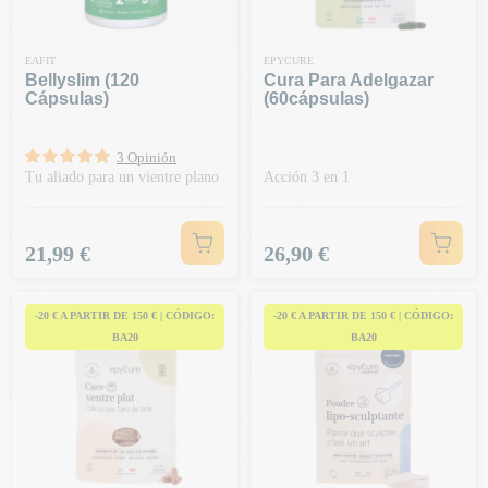
EAFIT
EPYCURE
Bellyslim (120
Cura Para Adelgazar
Cápsulas)
(60cápsulas)
3 Opinión
Tu aliado para un vientre plano
Acción 3 en 1
Precio
Precio
21,99 €
26,90 €
-20 € A PARTIR DE 150 € | CÓDIGO:
-20 € A PARTIR DE 150 € | CÓDIGO:
BA20
BA20