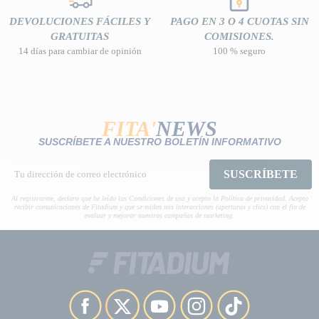
DEVOLUCIONES FÁCILES Y
PAGO EN 3 O 4 CUOTAS SIN
GRATUITAS
COMISIONES.
14 días para cambiar de opinión
100 % seguro
FITA'
NEWS
SUSCRÍBETE A NUESTRO BOLETÍN INFORMATIVO
SUSCRÍBETE
Al registrarme, declaro que he leído las Condiciones de uso y acepto la Política de privacidad. Acepto
recibir comunicaciones de Fitadium y que se miden mis interacciones (aperturas y clics) con el fin de
evaluar y mejorar nuestras campañas de marketing.