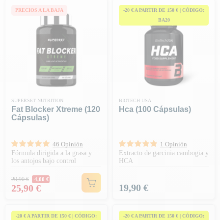
PRECIOS A LA BAJA
-20 € A PARTIR DE 150 € | CÓDIGO:
BA20
SUPERSET NUTRITION
BIOTECH USA
Fat Blocker Xtreme (120
Hca (100 Cápsulas)
Cápsulas)
46 Opinión
1 Opinión
Fórmula dirigida a la grasa y
Extracto de garcinia cambogia y
los antojos bajo control
HCA
Precio habitual
29,90 €
-4,00 €
Precio
Precio
19,90 €
25,90 €
-20 € A PARTIR DE 150 € | CÓDIGO:
-20 € A PARTIR DE 150 € | CÓDIGO: