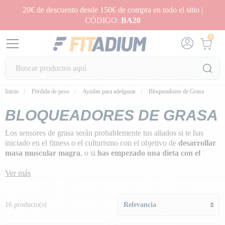
20€ de descuento desde 150€ de compra en todo el sitio |
CÓDIGO:
BA20
0
Inicio
Pérdida de peso
Ayudas para adelgazar
Bloqueadores de Grasa
BLOQUEADORES DE GRASA
Los sensores de grasa serán probablemente tus aliados si te has
iniciado en el fitness o el culturismo con el objetivo de
desarrollar
masa muscular magra
, o si
has empezado una dieta con el
objetivo de perder peso.
Ver más
Probablemente ya sepas que las cantidades de grasas e hidratos de
carbono que ingieras influirán en tus resultados.
16 producto(s)