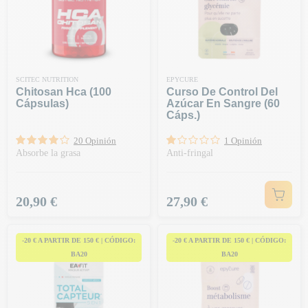
SCITEC NUTRITION
EPYCURE
Chitosan Hca (100
Curso De Control Del
Cápsulas)
Azúcar En Sangre (60
Cáps.)
20 Opinión
1 Opinión
Absorbe la grasa
Anti-fringal
Precio
Precio
20,90 €
27,90 €
-20 € A PARTIR DE 150 € | CÓDIGO:
-20 € A PARTIR DE 150 € | CÓDIGO:
BA20
BA20