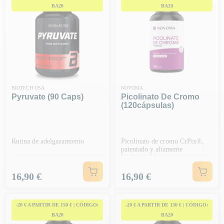
BA20
BA20
BIOTECH USA
NOVOMA
Pyruvate (90 Caps)
Picolinato De Cromo
(120cápsulas)
Rutina de adelgazamiento
Picolinato de cromo CrPix®,
patentado y altamente
biodisponible
Precio
Precio
16,90 €
16,90 €
-20 € A PARTIR DE 150 € | CÓDIGO:
-20 € A PARTIR DE 150 € | CÓDIGO:
BA20
BA20