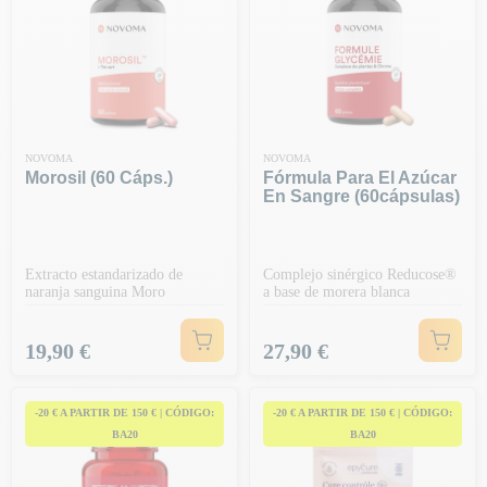
NOVOMA
NOVOMA
Morosil (60 Cáps.)
Fórmula Para El Azúcar
En Sangre (60cápsulas)
Extracto estandarizado de
Complejo sinérgico Reducose®
naranja sanguina Moro
a base de morera blanca
Precio
Precio
19,90 €
27,90 €
-20 € A PARTIR DE 150 € | CÓDIGO:
-20 € A PARTIR DE 150 € | CÓDIGO:
BA20
BA20