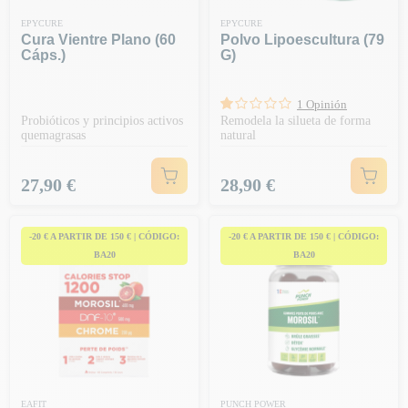
EPYCURE
EPYCURE
Cura Vientre Plano (60
Polvo Lipoescultura (79
Cáps.)
G)
1 Opinión
Probióticos y principios activos
Remodela la silueta de forma
quemagrasas
natural
Precio
Precio
27,90 €
28,90 €
-20 € A PARTIR DE 150 € | CÓDIGO:
-20 € A PARTIR DE 150 € | CÓDIGO:
BA20
BA20
EAFIT
PUNCH POWER