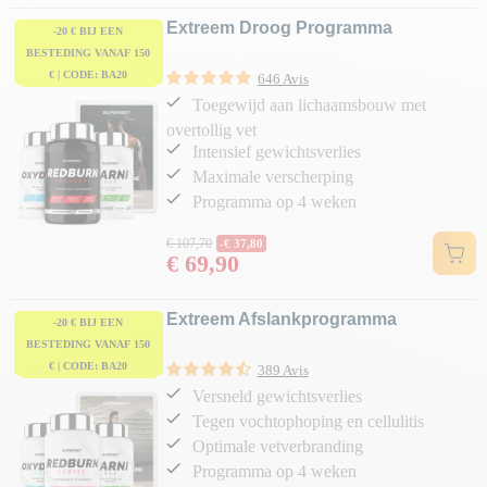
Extreem Droog Programma
-20 € BIJ EEN
BESTEDING VANAF 150
€ | CODE: BA20
646 Avis
Toegewijd aan lichaamsbouw met
overtollig vet
Intensief gewichtsverlies
Maximale verscherping
Programma op 4 weken
Normale prijs
€ 107,70
-€ 37,80
€ 69,90
Prijs
Extreem Afslankprogramma
-20 € BIJ EEN
BESTEDING VANAF 150
€ | CODE: BA20
389 Avis
Versneld gewichtsverlies
Tegen vochtophoping en cellulitis
Optimale vetverbranding
Programma op 4 weken