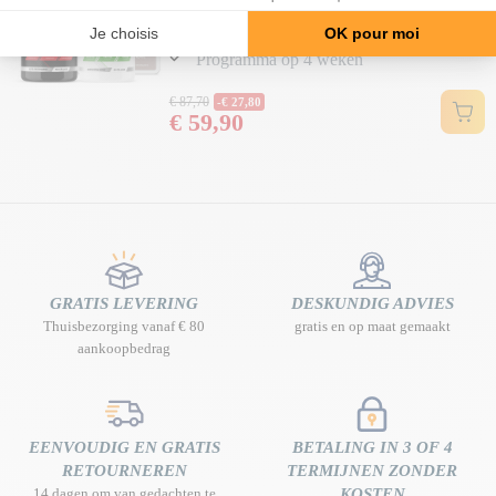
Slankere taille en geaccentueerde V-
vorm
Programma op 4 weken
Normale prijs
€ 87,70
-€ 27,80
€ 59,90
Prijs
GRATIS LEVERING
DESKUNDIG ADVIES
Thuisbezorging vanaf € 80
gratis en op maat gemaakt
aankoopbedrag
EENVOUDIG EN GRATIS
BETALING IN 3 OF 4
RETOURNEREN
TERMIJNEN ZONDER
14 dagen om van gedachten te
KOSTEN