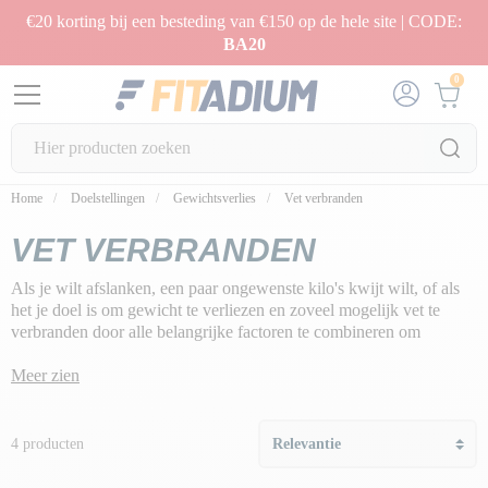
€20 korting bij een besteding van €150 op de hele site | CODE:
BA20
0
Home
Doelstellingen
Gewichtsverlies
Vet verbranden
VET VERBRANDEN
Als je wilt afslanken, een paar ongewenste kilo's kwijt wilt, of als
het je doel is om gewicht te verliezen en zoveel mogelijk vet te
verbranden door alle belangrijke factoren te combineren om
gewichtsverlies teweeg te brengen en cellulitis en opgeslagen vet op
de lange termijn radicaal te elimineren.
Meer zien
Onze missie: je ondersteunen bij je dieet en je in staat stellen te
profiteren van de effecten van de
afslank- en droogprogramma's
4 producten
om direct zichtbare resultaten te behalen voor gewichtsverlies tot 10
kg!