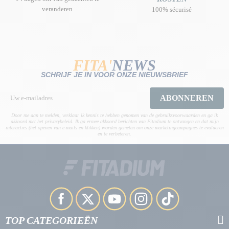
veranderen
100% sécurisé
FITA'
NEWS
SCHRIJF JE IN VOOR ONZE NIEUWSBRIEF
ABONNEREN
Door me aan te melden, verklaar ik kennis te hebben genomen van de gebruiksvoorwaarden en ga ik
akkoord met het privacybeleid. Ik ga ermee akkoord berichten van Fitadium te ontvangen en dat mijn
interacties (het openen van e-mails en klikken) worden gemeten om onze marketingcampagnes te evalueren
en te verbeteren.
TOP CATEGORIEËN