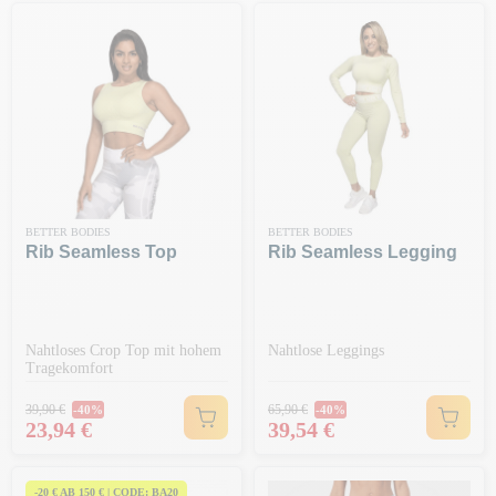
BETTER BODIES
BETTER BODIES
Rib Seamless Top
Rib Seamless Legging
Nahtloses Crop Top mit hohem
Nahtlose Leggings
Tragekomfort
Regulärer Preis
Regulärer Preis
39,90 €
65,90 €
-40%
-40%
Preis
Preis
23,94 €
39,54 €
-20 € AB 150 € | CODE: BA20