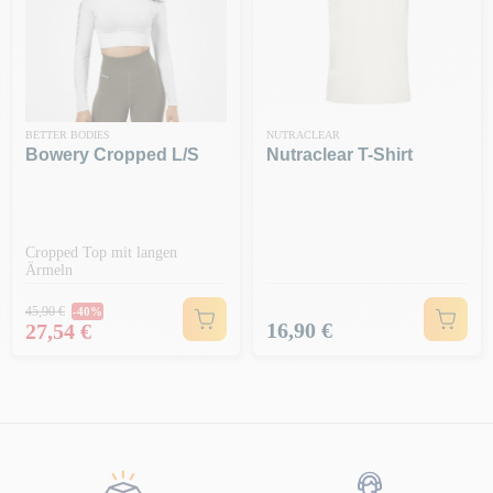
BETTER BODIES
NUTRACLEAR
Bowery Cropped L/s
Nutraclear T-Shirt
Cropped Top mit langen
Ärmeln
Regulärer Preis
45,90 €
-40%
Preis
Preis
16,90 €
27,54 €