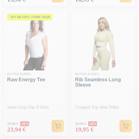
-20 € AB 150 € | CODE: BA20
BETTER BODIES
BETTER BODIES
Raw Energy Tee
Rib Seamless Long
Sleeve
Semi-Crop-Top T-Shirt
Cropped Top ohne Nähte
Regulärer Preis
Regulärer Preis
39,90 €
39,90 €
-40%
-50%
Preis
Preis
23,94 €
19,95 €