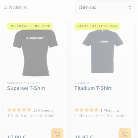
12 Produkt(e)
-20 € AB 150 € | CODE: BA20
-20 € AB 150 € | CODE: BA20
SUPERSET NUTRITION
FITADIUM
Superset T-Shirt
Fitadium T-Shirt
23 Meinung
1 Meinung
T-Shirt Komfort Fit Schnitt
T-Shirt aus 100% Baumwolle
Preis
Preis
15,90 €
16,95 €