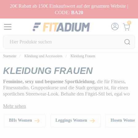
20€ Rabatt ab 150€ Einkaufswert auf der gesamten Website |
CODE:
BA20
0
Startseite
Kleidung und Accessoires
Kleidung Frauen
KLEIDUNG FRAUEN
Feminine, sexy und bequeme Sportkleidung
, die für Fitness,
Fitnessstudio, Gruppenkurse und die Stadt geeignet ist, für einen
sportlichen Streetwear-Look. Behalte den Fitgirl-Stil bei, egal wo
du bist! Und bringe so deine straffe und wohlgeformte Figur zur
Geltung.
Mehr sehen
BHs Women
Leggings Women
Hosen Wome