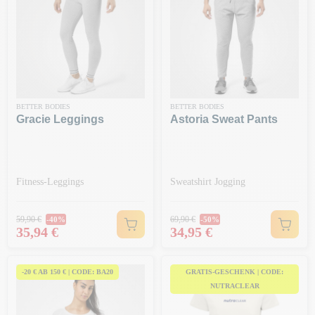
BETTER BODIES
BETTER BODIES
Gracie Leggings
Astoria Sweat Pants
Fitness-Leggings
Sweatshirt Jogging
Regulärer Preis
Regulärer Preis
59,90 €
69,90 €
-40%
-50%
Preis
Preis
35,94 €
34,95 €
-20 € AB 150 € | CODE: BA20
GRATIS-GESCHENK | CODE:
NUTRACLEAR