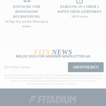
EINFACHE UND
ZAHLUNG IN 3 ODER 4
KOSTENLOSE
RATEN OHNE GEBÜHREN
RÜCKSENDUNG
100 % sicher
14 Tage Zeit, um Ihre Meinung zu
ändern
FITA'
NEWS
MELDE DICH FÜR UNSEREN NEWSLETTER AN
ABONNIEREN
Mit meiner Anmeldung bestätige ich, dass ich die Nutzungsbedingungen zur Kenntnis genommen habe
und die Datenschutzerklärung akzeptiere. Ich bin damit einverstanden, Mitteilungen von Fitadium zu
erhalten, und dass meine Interaktionen (Öffnungen und Klicks) erfasst werden, um unsere
Marketingkampagnen zu bewerten und zu verbessern.