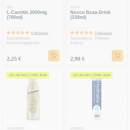
QNT
NOCCO
L-Carnitin 2000mg
Nocco Bcaa-Drink
(700ml)
(330ml)
6 Meinung
3 Meinung
Kalorienfreies
Aminosäuren, Vitamine,
Erfrischungsgetränk
Koffein
Preis
Preis
2,25 €
2,90 €
-20 € AB 150 € | CODE: BA20
-20 € AB 150 € | CODE: BA20
NUTRAMINO
HYDRATIS