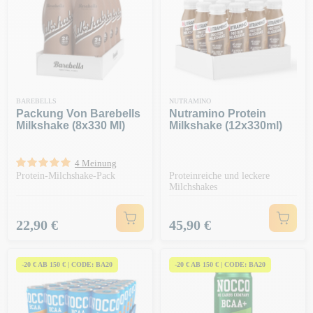
BAREBELLS
NUTRAMINO
Packung Von Barebells
Nutramino Protein
Milkshake (8x330 Ml)
Milkshake (12x330ml)
4 Meinung
Protein-Milchshake-Pack
Proteinreiche und leckere
Milchshakes
Preis
Preis
22,90 €
45,90 €
-20 € AB 150 € | CODE: BA20
-20 € AB 150 € | CODE: BA20