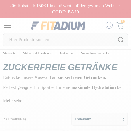
20€ Rabatt ab 150€ Einkaufswert auf der gesamten Website |
CODE:
BA20
0
Startseite
Stäbe und Ernährung
Getränke
Zuckerfreie Getränke
ZUCKERFREIE GETRÄNKE
Entdecke unsere Auswahl an
zuckerfreien Getränken.
Perfekt geeignet für Sportler für eine
maximale Hydratation
bei
gleichzeitiger Begrenzung der Kalorienzahl!
Mehr sehen
23 Produkt(e)