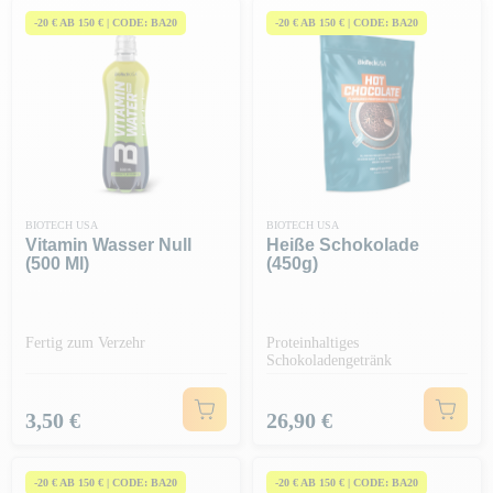
-20 € AB 150 € | CODE: BA20
-20 € AB 150 € | CODE: BA20
BIOTECH USA
BIOTECH USA
Vitamin Wasser Null
Heiße Schokolade
(500 Ml)
(450g)
Fertig zum Verzehr
Proteinhaltiges
Schokoladengetränk
Preis
Preis
3,50 €
26,90 €
-20 € AB 150 € | CODE: BA20
-20 € AB 150 € | CODE: BA20