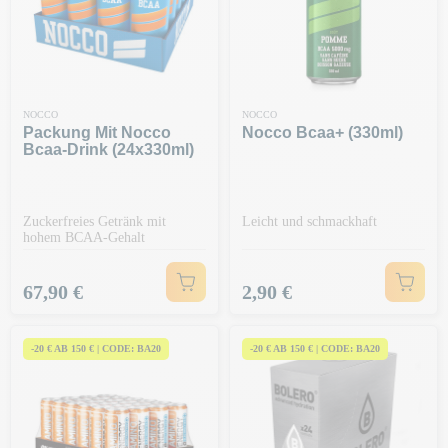
NOCCO
NOCCO
Packung Mit Nocco
Nocco Bcaa+ (330ml)
Bcaa-Drink (24x330ml)
Zuckerfreies Getränk mit
Leicht und schmackhaft
hohem BCAA-Gehalt
Preis
Preis
67,90 €
2,90 €
-20 € AB 150 € | CODE: BA20
-20 € AB 150 € | CODE: BA20