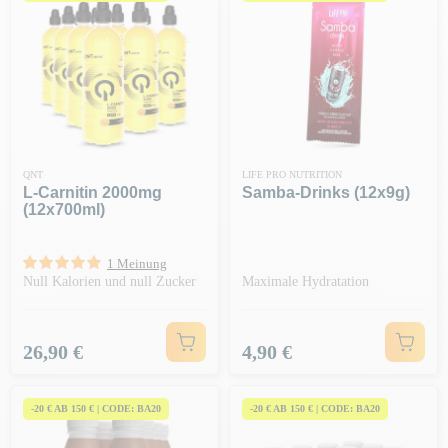
QNT
LIFE PRO NUTRITION
L-Carnitin 2000mg
Samba-Drinks (12x9g)
(12x700ml)
1 Meinung
Null Kalorien und null Zucker
Maximale Hydratation
Preis
Preis
26,90 €
4,90 €
-20 € AB 150 € | CODE: BA20
-20 € AB 150 € | CODE: BA20