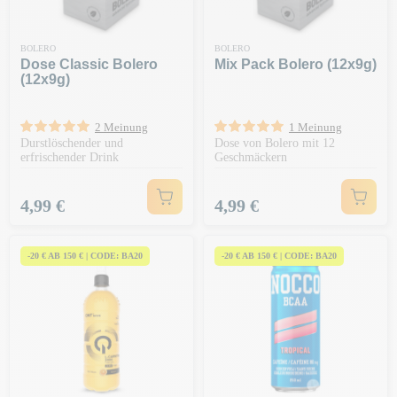
BOLERO
BOLERO
Dose Classic Bolero
Mix Pack Bolero (12x9g)
(12x9g)
2 Meinung
1 Meinung
Durstlöschender und
Dose von Bolero mit 12
erfrischender Drink
Geschmäckern
Preis
Preis
4,99 €
4,99 €
-20 € AB 150 € | CODE: BA20
-20 € AB 150 € | CODE: BA20