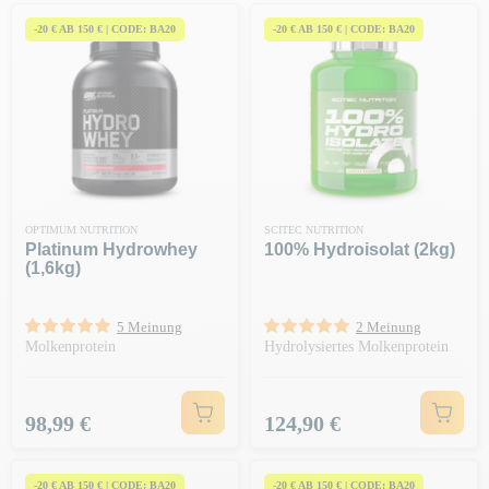
-20 € AB 150 € | CODE: BA20
-20 € AB 150 € | CODE: BA20
OPTIMUM NUTRITION
SCITEC NUTRITION
Platinum Hydrowhey
100% Hydroisolat (2kg)
(1,6kg)
5 Meinung
2 Meinung
Molkenprotein
Hydrolysiertes Molkenprotein
Preis
Preis
98,99 €
124,90 €
-20 € AB 150 € | CODE: BA20
-20 € AB 150 € | CODE: BA20