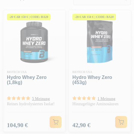
gewährleisten
.
Vorverdaut, fett- und laktosefrei ist Molkehydrolysat
ideal für
eine Trockenzeit oder den Aufbau von
Trockenmuskulatur
.
-20 € AB 150 € | CODE: BA20
-20 € AB 150 € | CODE: BA20
BIOTECH USA
BIOTECH USA
Hydro Whey Zero
Hydro Whey Zero
(1,8kg)
(453g)
5 Meinung
1 Meinung
Reines hydrolysiertes Isolat!
Hinzugefügte Aminosäuren
Preis
Preis
104,90 €
42,90 €