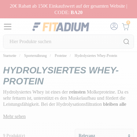
20€ Rabatt ab 150€ Einkaufswert auf der gesamten Website |
CODE:
BA20
0
Startseite
Sporternährung
Proteine
Hydrolysiertes Whey-Protein
HYDROLYSIERTES WHEY-
PROTEIN
Hydrolysiertes Whey ist eines der
reinsten
Molkeproteine. Da es
sehr fettarm ist, unterstützt es den Muskelaufbau und fördert die
Leistungsfähigkeit. Bei der Hydrolysationsfiltration
bleiben alle
Proteineigenschaften
sowie Lipide und Mineralien
erhalten
,
während
Mehr sehen
die Laktose entfernt
wird
.
Enzyme brechen einen Teil der Peptide des Proteins auf, um die
Aufnahme zu erleichtern und eine
optimale Verdauung
zu
9 Produkt(e)