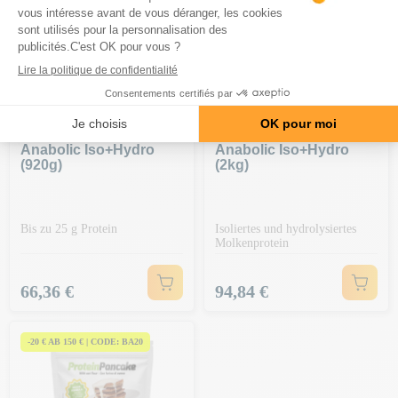
SCITEC NUTRITION
SCITEC NUTRITION
Anabolic Iso+hydro
Anabolic Iso+hydro
(920g)
(2kg)
Bis zu 25 g Protein
Isoliertes und hydrolysiertes
Molkenprotein
Preis
Preis
66,36 €
94,84 €
-20 € AB 150 € | CODE: BA20