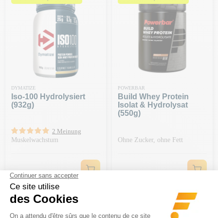
DYMATIZE
POWERBAR
Iso-100 Hydrolysiert
Build Whey Protein
(932g)
Isolat & Hydrolysat
(550g)
2 Meinung
Muskelwachstum
Ohne Zucker, ohne Fett
Preis
Preis
59,99 €
42,99 €
-20 € AB 150 € | CODE: BA20
-20 € AB 150 € | CODE: BA20