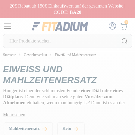
20€ Rabatt ab 150€ Einkaufswert auf der gesamten Website |
CODE:
BA20
0
Startseite
Gewichtsverlust
Eiweiß und Mahlzeitenersatz
EIWEISS UND M
AHLZEITENERSATZ
Hunger ist einer der schlimmsten Feinde
einer Diät oder eines
Diätplans
. Denn wie soll man seine guten
Vorsätze zum
Abnehmen
einhalten, wenn man hungrig ist? Dann ist es an der
Zeit, sich auf
Schlankheitsproteine
und
Mahlzeitenersatzprodukte
Mehr sehen
zu verlassen
.
Mahlzeitenersatz
Keto