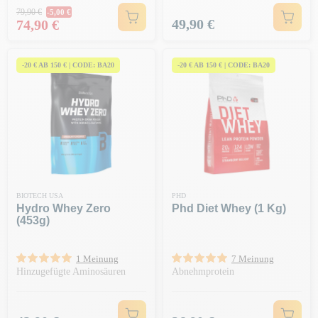
Regulärer Preis
79,90 €
-5,00 €
Preis
Preis
49,90 €
74,90 €
-20 € AB 150 € | CODE: BA20
-20 € AB 150 € | CODE: BA20
BIOTECH USA
PHD
Hydro Whey Zero
Phd Diet Whey (1 Kg)
(453g)
1 Meinung
7 Meinung
Hinzugefügte Aminosäuren
Abnehmprotein