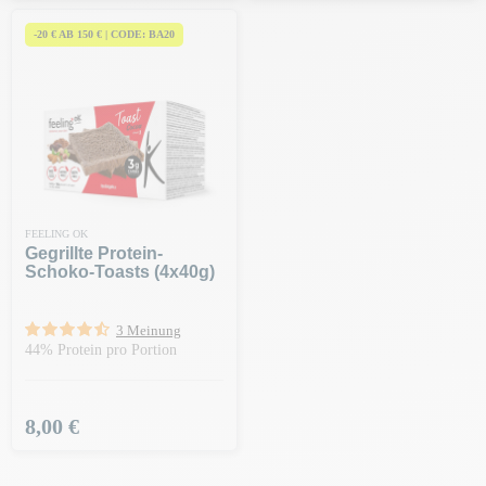
-20 € AB 150 € | CODE: BA20
FEELING OK
Gegrillte Protein-
Schoko-Toasts (4x40g)
3 Meinung
44% Protein pro Portion
Preis
8,00 €