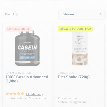
7 Produkt(e)
SINKENDE PREISE
-20 € AB 150 € | CODE: BA20
SUPERSET NUTRITION
BIOTECH USA
100% Casein Advanced
Diet Shake (720g)
(1,8kg)
130 Meinung
Kontinuierlicher Muskelaufbau!
Proteinhaltige
Mahlzeitenergänzung