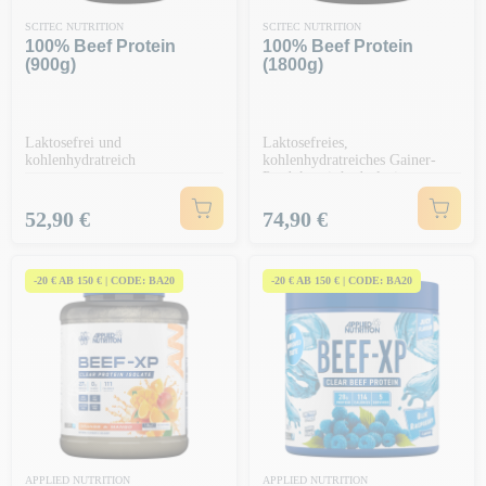
SCITEC NUTRITION
SCITEC NUTRITION
100% Beef Protein
100% Beef Protein
(900g)
(1800g)
Laktosefrei und
Laktosefreies,
kohlenhydratreich
kohlenhydratreiches Gainer-
Produkt mit hydrolysiertem
Rindfleisch
Preis
Preis
52,90 €
74,90 €
-20 € AB 150 € | CODE: BA20
-20 € AB 150 € | CODE: BA20
APPLIED NUTRITION
APPLIED NUTRITION