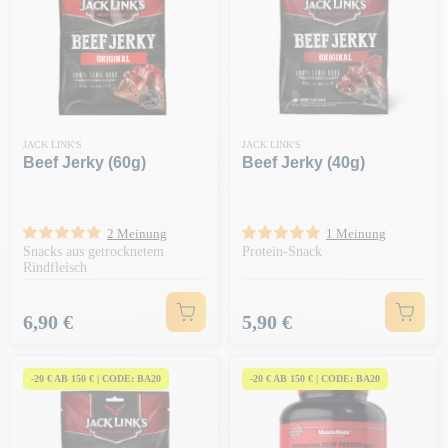
JACK LINK'S
JACK LINK'S
Beef Jerky (60g)
Beef Jerky (40g)
2 Meinung
1 Meinung
Snacks aus getrocknetem
Protein-Snack
Rindfleisch
Preis
Preis
6,90 €
5,90 €
-20 € AB 150 € | CODE: BA20
-20 € AB 150 € | CODE: BA20