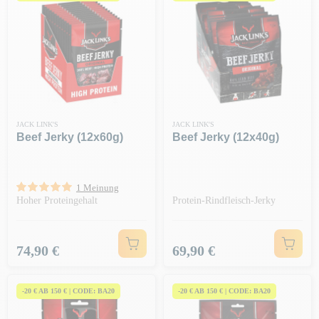
JACK LINK'S
JACK LINK'S
Beef Jerky (12x60g)
Beef Jerky (12x40g)
1 Meinung
Hoher Proteingehalt
Protein-Rindfleisch-Jerky
Preis
Preis
74,90 €
69,90 €
-20 € AB 150 € | CODE: BA20
-20 € AB 150 € | CODE: BA20