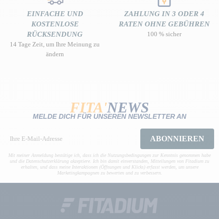
EINFACHE UND
ZAHLUNG IN 3 ODER 4
KOSTENLOSE
RATEN OHNE GEBÜHREN
RÜCKSENDUNG
100 % sicher
14 Tage Zeit, um Ihre Meinung zu
ändern
FITA'
NEWS
MELDE DICH FÜR UNSEREN NEWSLETTER AN
ABONNIEREN
Mit meiner Anmeldung bestätige ich, dass ich die Nutzungsbedingungen zur Kenntnis genommen habe
und die Datenschutzerklärung akzeptiere. Ich bin damit einverstanden, Mitteilungen von Fitadium zu
erhalten, und dass meine Interaktionen (Öffnungen und Klicks) erfasst werden, um unsere
Marketingkampagnen zu bewerten und zu verbessern.