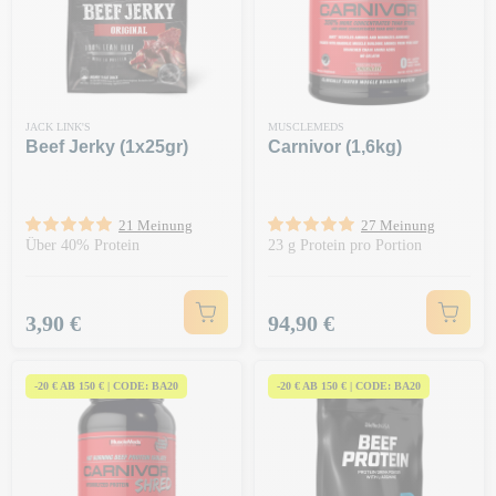
JACK LINK'S
MUSCLEMEDS
Beef Jerky (1x25gr)
Carnivor (1,6kg)
21 Meinung
27 Meinung
Über 40% Protein
23 g Protein pro Portion
Preis
Preis
3,90 €
94,90 €
-20 € AB 150 € | CODE: BA20
-20 € AB 150 € | CODE: BA20