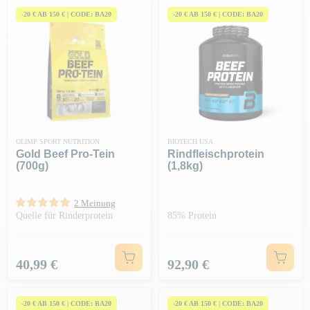
-20 € AB 150 € | CODE: BA20
-20 € AB 150 € | CODE: BA20
OLIMP SPORT NUTRITION
BIOTECH USA
Gold Beef Pro-Tein
Rindfleischprotein
(700g)
(1,8kg)
2 Meinung
Quelle für Rinderprotein
85% Protein
Preis
Preis
40,99 €
92,90 €
-20 € AB 150 € | CODE: BA20
-20 € AB 150 € | CODE: BA20