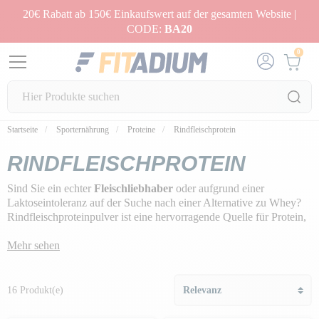
20€ Rabatt ab 150€ Einkaufswert auf der gesamten Website |
CODE:
BA20
0
Startseite
Sporternährung
Proteine
Rindfleischprotein
RINDFLEISCHPROTEIN
Sind Sie ein echter
Fleischliebhaber
oder aufgrund einer
Laktoseintoleranz auf der Suche nach einer Alternative zu Whey?
Rindfleischproteinpulver ist eine hervorragende Quelle für Protein,
Aminosäuren, Vitamine und Mineralien sowie Kreatin.
Mehr sehen
Wir haben die
größten Marken von Beef Protein
ausgewählt, um
dir dabei zu helfen,
signifikante Ergebnisse beim Muskelaufbau
zu erzielen.
16 Produkt(e)