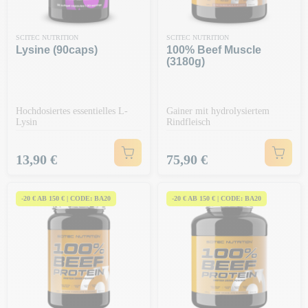
SCITEC NUTRITION
SCITEC NUTRITION
Lysine (90caps)
100% Beef Muscle
(3180g)
Hochdosiertes essentielles L-
Gainer mit hydrolysiertem
Lysin
Rindfleisch
Preis
Preis
13,90 €
75,90 €
-20 € AB 150 € | CODE: BA20
-20 € AB 150 € | CODE: BA20