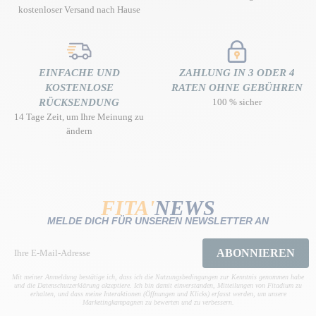
kostenloser Versand nach Hause
EINFACHE UND
ZAHLUNG IN 3 ODER 4
KOSTENLOSE
RATEN OHNE GEBÜHREN
RÜCKSENDUNG
100 % sicher
14 Tage Zeit, um Ihre Meinung zu
ändern
FITA'
NEWS
MELDE DICH FÜR UNSEREN NEWSLETTER AN
ABONNIEREN
Mit meiner Anmeldung bestätige ich, dass ich die Nutzungsbedingungen zur Kenntnis genommen habe
und die Datenschutzerklärung akzeptiere. Ich bin damit einverstanden, Mitteilungen von Fitadium zu
erhalten, und dass meine Interaktionen (Öffnungen und Klicks) erfasst werden, um unsere
Marketingkampagnen zu bewerten und zu verbessern.