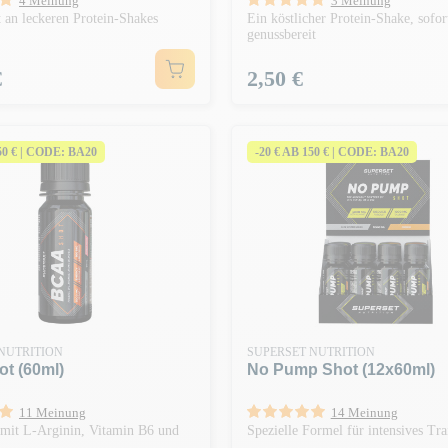
4 Meinung
3 Meinung
 an leckeren Protein-Shakes
Ein köstlicher Protein-Shake, sofor
genussbereit
Preis
€
2,50 €
150 € | CODE: BA20
-20 € AB 150 € | CODE: BA20
NUTRITION
SUPERSET NUTRITION
t (60ml)
No Pump Shot (12x60ml)
11 Meinung
14 Meinung
 mit L-Arginin, Vitamin B6 und
Spezielle Formel für intensives Tra