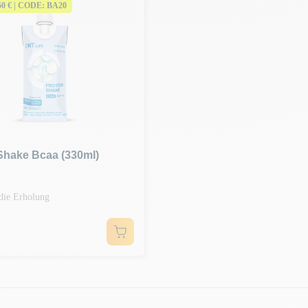
150 € | CODE: BA20
Shake Bcaa (330ml)
die Erholung