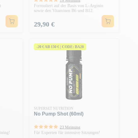
19 Meinung
t
Formuliert auf der Basis von L-Arginin
sowie den Vitaminen B6 und B12.
Preis
29,90 €
-20 € AB 150 € | CODE: BA20
SUPERSET NUTRITION
No Pump Shot (60ml)
23 Meinung
ining!
Für Experten für intensive Sitzungen!