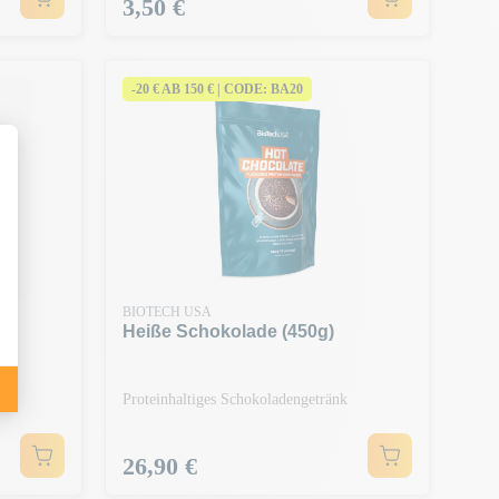
Preis
3,50 €
-20 € AB 150 € | CODE: BA20
BIOTECH USA
Heiße Schokolade (450g)
Proteinhaltiges Schokoladengetränk
Preis
26,90 €