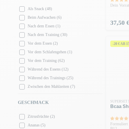
Dein Vorrat
Als Snack
(48)
Beim Aufwachen
(6)
Preis
37,50 
Nach dem Essen
(1)
Nach dem Training
(30)
Vor dem Essen
(2)
-20 € AB 
Vor dem Schlafengehen
(1)
Vor dem Training
(62)
Während des Essens
(12)
Während des Trainings
(25)
Zwischen den Mahlzeiten
(7)
SUPERSET 
GESCHMACK
Bcaa Sho
Zitrusfrüchte
(2)
Formuliert
Ananas
(5)
B12