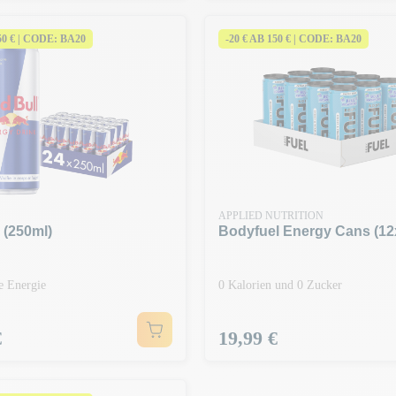
150 € | CODE: BA20
-20 € AB 150 € | CODE: BA20
APPLIED NUTRITION
 (250ml)
Bodyfuel Energy Cans (12
e Energie
0 Kalorien und 0 Zucker
Preis
€
19,99 €