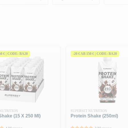
150 € | CODE: BA20
-20 € AB 150 € | CODE: BA20
NUTRITION
SUPERSET NUTRITION
Shake (15 X 250 Ml)
Protein Shake (250ml)