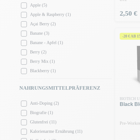
Apple
(5)
Preis
2,50 €
Apple & Raspberry
(1)
Açai Berry
(2)
Banane
(3)
-20 € AB 
Banane - Apfel
(1)
Berry
(2)
Berry Mix
(1)
Blackberry
(1)
Blue Raspberry
(1)
NAHRUNGSMITTELPRÄFERENZ
Blueberry
(2)
Brownie
(3)
BIOTECH 
Anti-Doping
(2)
Black B
Kaffee Latte
(1)
Biografie
(1)
Karamell
(2)
Glutenfrei
(11)
Pre-Workou
Gesalzenes Karamell
(1)
Kalorienarme Ernährung
(11)
Kirsche
(3)