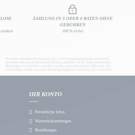
NLOSE
ZAHLUNG IN 3 ODER 4 RATEN OHNE
GEBÜHREN
u ändern
100 % sicher
Mit meiner Anmeldung bestätige ich, dass ich die Nutzungsbedingungen zur Kenntnis
genommen habe und die Datenschutzerklärung akzeptiere. Ich bin damit einverstanden,
Mitteilungen von Fitadium zu erhalten, und dass meine Interaktionen (Öffnungen und
Klicks) erfasst werden, um unsere Marketingkampagnen zu bewerten und zu verbessern.
IHR KONTO
Persönliche Infos
Warenrücksendungen
Bestellungen