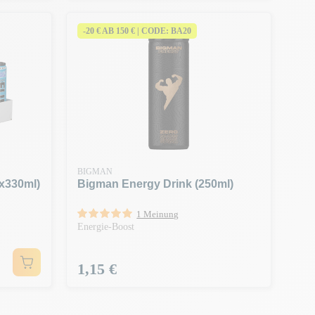
-20 € AB 150 € | CODE: BA20
BIGMAN
x330ml)
Bigman Energy Drink (250ml)
1 Meinung
Energie-Boost
Preis
1,15 €