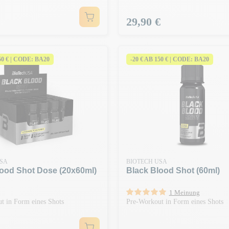
Preis
29,90 €
150 € | CODE: BA20
-20 € AB 150 € | CODE: BA20
USA
BIOTECH USA
lood Shot Dose (20x60ml)
Black Blood Shot (60ml)
1 Meinung
t in Form eines Shots
Pre-Workout in Form eines Shots