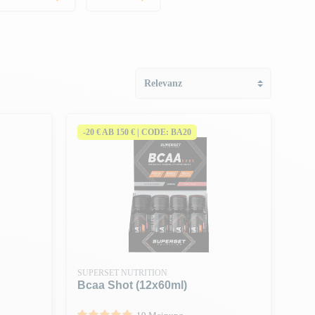
-20 € AB 150 € | CODE: BA20
SUPERSET NUTRITION
Bcaa Shot (12x60ml)