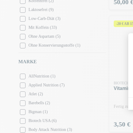
Preis
50,00 
Koffeinfrei
(2)
Chile
(2)
Laktosefrei
(9)
Schokolade
(13)
Low-Carb-Diät
(3)
Weiße Schokolade
(3)
-20 € AB 
Mit Koffein
(33)
Zitrone
(5)
Ohne Aspartam
(5)
Zitrone Koffein
(1)
Ohne Konservierungsstoffe
(1)
Zitrone und Holunderblüte
(1)
Ohne Soja
(1)
Limette
(1)
MARKE
Ohne Zuckerzusatz
(38)
Zitronengras und Ingwer
(1)
Proteinreiche Ernährung
(14)
AllNutrition
(1)
Cola
(5)
Vegane Ernährung
(4)
BIOTECH 
Applied Nutrition
(7)
Cookies & Cream
(4)
Vitamin 
Vegetarische Ernährung
(3)
Atlet
(2)
Cosmic Rainbow
(2)
Barebells
(2)
Cranberry
(2)
Fertig zum
Bigman
(1)
Cranberry & Lemon
(2)
Biotech USA
(6)
Energy Drink
(2)
Preis
3,50 €
Body Attack Nutrition
(3)
Exotic
(2)