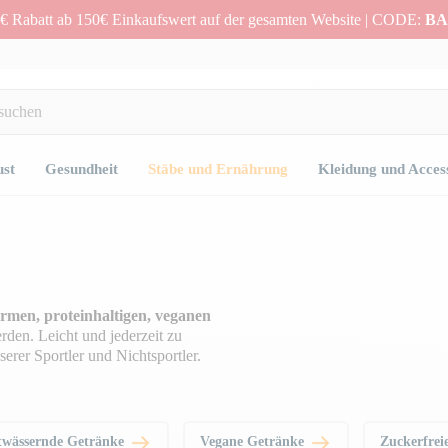
€ Rabatt ab 150€ Einkaufswert auf der gesamten Website | CODE:
BA
ust
Gesundheit
Stäbe und Ernährung
Kleidung und Acces
rmen, proteinhaltigen, veganen
rden. Leicht und jederzeit zu
serer Sportler und Nichtsportler.
twässernde Getränke
Vegane Getränke
Zuckerfrei