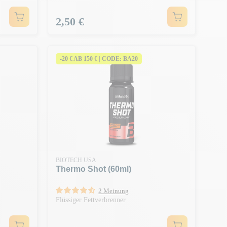
Preis
2,50 €
-20 € AB 150 € | CODE: BA20
BIOTECH USA
Thermo Shot (60ml)
2 Meinung
Flüssiger Fettverbrenner