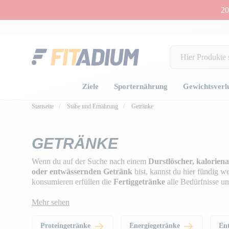
20
Ziele
Sporternährung
Gewichtsverl
Startseite
Stäbe und Ernährung
Getränke
GETRÄNKE
Wenn du auf der Suche nach einem
Durstlöscher, kaloriena
oder entwässernden Getränk
bist, kannst du hier fündig we
konsumieren erfüllen die
Fertiggetränke
alle Bedürfnisse un
Mehr sehen
Proteingetränke
Energiegetränke
En