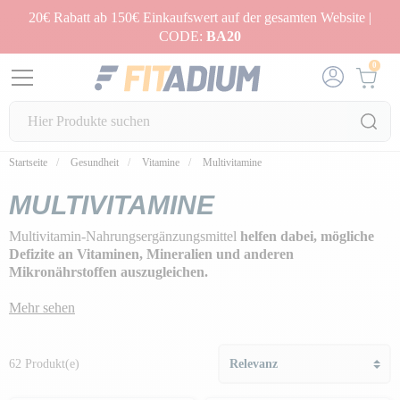
20€ Rabatt ab 150€ Einkaufswert auf der gesamten Website |
CODE:
BA20
0
Startseite
Gesundheit
Vitamine
Multivitamine
MULTIVITAMINE
Multivitamin-Nahrungsergänzungsmittel
helfen dabei, mögliche
Defizite an Vitaminen, Mineralien und anderen
Mikronährstoffen auszugleichen.
Besonders interessant sind diese Nahrungsergänzungsmittel
für
Mehr sehen
Sportler, deren Bedarf erhöht ist
!
62 Produkt(e)