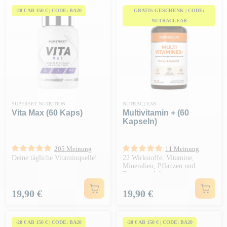
-20 € AB 150 € | CODE: BA20
GRATIS-GESCHENK | CODE:
NUTRACLEAR
SUPERSET NUTRITION
NUTRACLEAR
Vita Max (60 Kaps)
Multivitamin + (60
Kapseln)
205 Meinung
11 Meinung
Deine tägliche Vitaminquelle!
22 Wirkstoffe: Vitamine,
Mineralien, Pflanzen und
Bienenprodukte
Preis
Preis
19,90 €
19,90 €
-20 € AB 150 € | CODE: BA20
-20 € AB 150 € | CODE: BA20