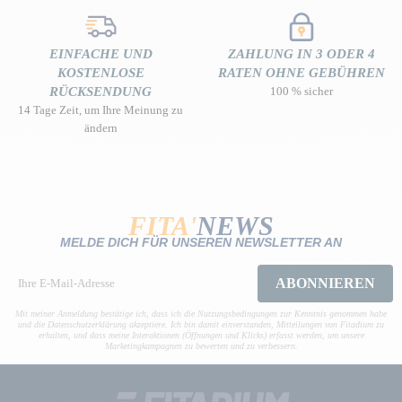
EINFACHE UND
ZAHLUNG IN 3 ODER 4
KOSTENLOSE
RATEN OHNE GEBÜHREN
RÜCKSENDUNG
100 % sicher
14 Tage Zeit, um Ihre Meinung zu
ändern
FITA'
NEWS
MELDE DICH FÜR UNSEREN NEWSLETTER AN
ABONNIEREN
Mit meiner Anmeldung bestätige ich, dass ich die Nutzungsbedingungen zur Kenntnis genommen habe
und die Datenschutzerklärung akzeptiere. Ich bin damit einverstanden, Mitteilungen von Fitadium zu
erhalten, und dass meine Interaktionen (Öffnungen und Klicks) erfasst werden, um unsere
Marketingkampagnen zu bewerten und zu verbessern.