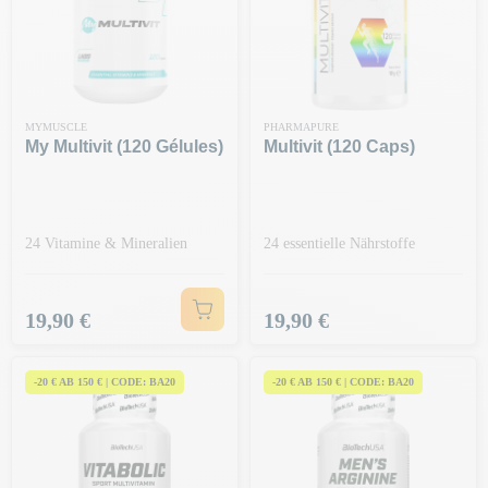
MYMUSCLE
PHARMAPURE
My Multivit (120 Gélules)
Multivit (120 Caps)
24 Vitamine & Mineralien
24 essentielle Nährstoffe
Preis
Preis
19,90 €
19,90 €
-20 € AB 150 € | CODE: BA20
-20 € AB 150 € | CODE: BA20