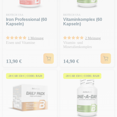
BIOTECH USA
BIOTECH USA
Iron Professional (60
Vitaminkomplex (60
Kapseln)
Kapseln)
1 Meinung
2 Meinung
Eisen und Vitamine
Vitamin- und
Mineralienkomplex
Preis
Preis
13,90 €
14,90 €
-20 € AB 150 € | CODE: BA20
-20 € AB 150 € | CODE: BA20