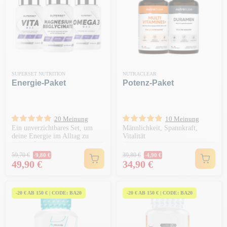
SUPERSET NUTRITION
NUTRACLEAR
Energie-Paket
Potenz-Paket
20 Meinung
10 Meinung
Ein unverzichtbares Set, um
Männlichkeit, Spannkraft,
deine Energie im Alltag zu
Vitalität
steigern!
Regulärer Preis
Regulärer Preis
59,70 €
39,80 €
-9,80 €
-4,90 €
Preis
Preis
49,90 €
34,90 €
-20 € AB 150 € | CODE: BA20
-20 € AB 150 € | CODE: BA20