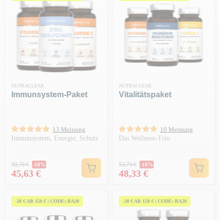
NUTRACLEAR
NUTRACLEAR
Immunsystem-Paket
Vitalitätspaket
13 Meinung
10 Meinung
Immunsystem, Energie, Schutz
Das Wellness-Trio
Regulärer Preis
Regulärer Preis
50,70 €
53,70 €
-10%
-10%
Preis
Preis
45,63 €
48,33 €
-20 € AB 150 € | CODE: BA20
-20 € AB 150 € | CODE: BA20