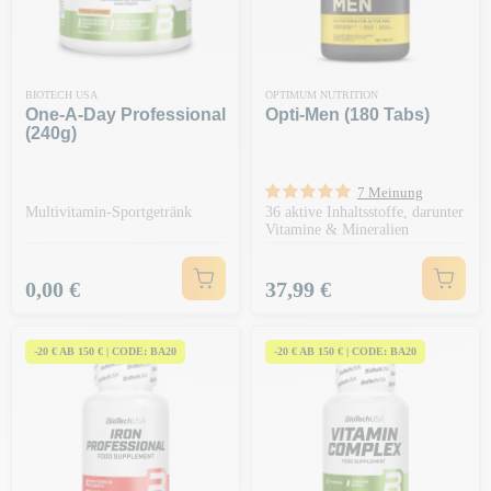
BIOTECH USA
OPTIMUM NUTRITION
One-A-Day Professional
Opti-Men (180 Tabs)
(240g)
7 Meinung
Multivitamin-Sportgetränk
36 aktive Inhaltsstoffe, darunter
Vitamine & Mineralien
Preis
Preis
0,00 €
37,99 €
-20 € AB 150 € | CODE: BA20
-20 € AB 150 € | CODE: BA20