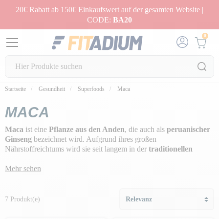
20€ Rabatt ab 150€ Einkaufswert auf der gesamten Website |
CODE:
BA20
0
Startseite
Gesundheit
Superfoods
Maca
MACA
Maca
ist eine
Pflanze aus den Anden
, die auch als
peruanischer
Ginseng
bezeichnet wird. Aufgrund ihres großen
Nährstoffreichtums wird sie seit langem in der
traditionellen
Medizin
zur Förderung der
Fruchtbarkeit
und der
Libido
, aber
auch zur
Mehr sehen
Bekämpfung von Krankheiten und Schmerzen
eingesetzt. Sie ist ein Meister der
Energie
und Vitalität
.
7 Produkt(e)