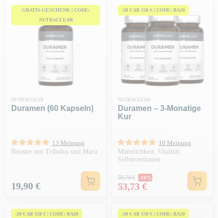
GRATIS-GESCHENK | CODE:
-20 € AB 150 € | CODE: BA20
NUTRACLEAR
NUTRACLEAR
NUTRACLEAR
Duramen (60 Kapseln)
Duramen – 3-Monatige
Kur
13 Meinung
10 Meinung
Booster mit Tribulus und Maca
Männlichkeit, Vitalität,
Selbstvertrauen
Regulärer Preis
59,70 €
-10%
Preis
Preis
19,90 €
53,73 €
-20 € AB 150 € | CODE: BA20
-20 € AB 150 € | CODE: BA20