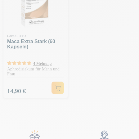
LABOPHYTO
Maca Extra Stark (60
Kapseln)
4 Meinung
Aphrodisiakum für Mann und
Frau
Preis
14,90 €