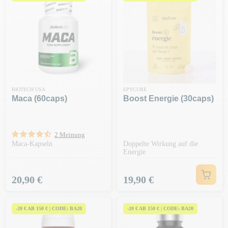
BIOTECH USA
EPYCURE
Maca (60caps)
Boost Energie (30caps)
2 Meinung
Maca-Kapseln
Doppelte Wirkung auf die
Energie
Preis
Preis
20,90 €
19,90 €
-20 € AB 150 € | CODE: BA20
-20 € AB 150 € | CODE: BA20