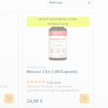
GRATIS-GESCHENK | CODE:
NUTRACLEAR
NUTRACLEAR
Minceur 3 En 1 (90 Kapseln)
6 Meinung
eit zu
Dreifache Wirkung: verbrennend,
appetithemmend und energiespendend!
Preis
24,90 €