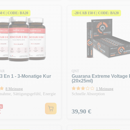
150 € | CODE: BA20
-20 € AB 150 € | CODE: BA20
AR
QNT
3 En 1 - 3-Monatige Kur
Guarana Extreme Voltage
(20x25ml)
8 Meinung
1 Meinung
nahme, Sättigungsgefühl, Energie
Schnelle Absorption
er Preis
0%
Preis
39,90 €
€