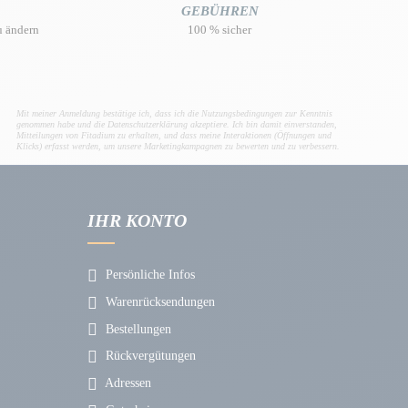
GEBÜHREN
u ändern
100 % sicher
Mit meiner Anmeldung bestätige ich, dass ich die Nutzungsbedingungen zur Kenntnis
genommen habe und die Datenschutzerklärung akzeptiere. Ich bin damit einverstanden,
Mitteilungen von Fitadium zu erhalten, und dass meine Interaktionen (Öffnungen und
Klicks) erfasst werden, um unsere Marketingkampagnen zu bewerten und zu verbessern.
IHR KONTO
Persönliche Infos
Warenrücksendungen
Bestellungen
Rückvergütungen
Adressen