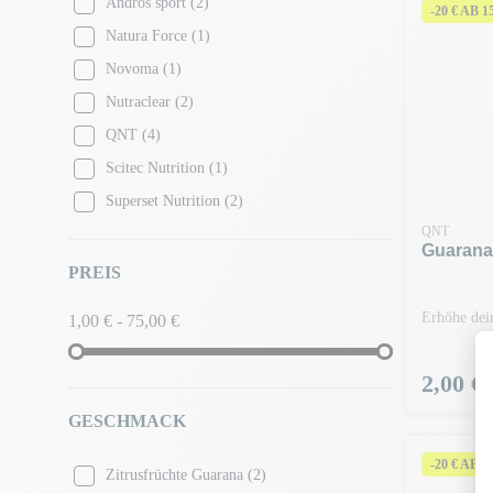
Andros sport
(2)
-20 € AB 
Natura Force
(1)
Novoma
(1)
Nutraclear
(2)
QNT
(4)
Scitec Nutrition
(1)
Superset Nutrition
(2)
QNT
Guarana 
PREIS
Erhöhe dei
1,00 € - 75,00 €
Preis
2,00 €
GESCHMACK
-20 € AB 
Zitrusfrüchte Guarana
(2)