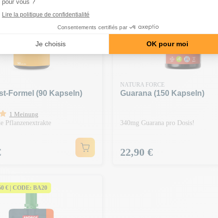
NATURA FORCE
t-Formel (90 Kapseln)
Guarana (150 Kapseln)
1 Meinung
e Pflanzenextrakte
340mg Guarana pro Dosis!
Preis
€
22,90 €
150 € | CODE: BA20