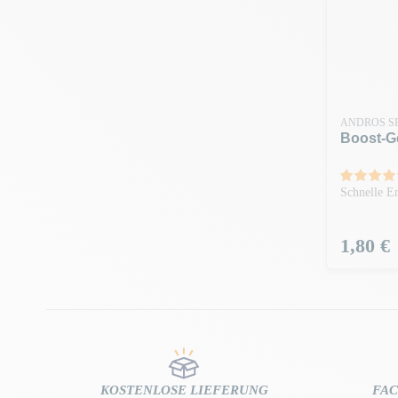
ANDROS S
Boost-Ge
Schnelle En
Preis
1,80 €
KOSTENLOSE LIEFERUNG
FA