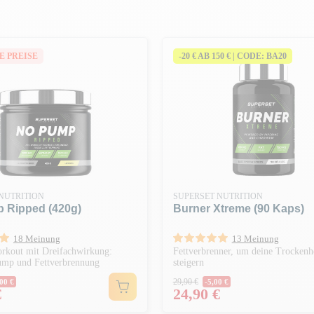
E PREISE
-20 € AB 150 € | CODE: BA20
NUTRITION
SUPERSET NUTRITION
 Ripped (420g)
Burner Xtreme (90 Kaps)
18 Meinung
13 Meinung
rkout mit Dreifachwirkung:
Fettverbrenner, um deine Trockenh
ump und Fettverbrennung
steigern
er Preis
Regulärer Preis
29,90 €
00 €
-5,00 €
Preis
€
24,90 €