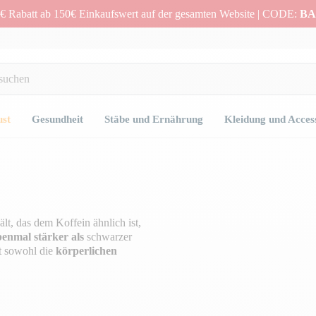
€ Rabatt ab 150€ Einkaufswert auf der gesamten Website | CODE:
BA
ust
Gesundheit
Stäbe und Ernährung
Kleidung und Acces
ält, das dem Koffein ähnlich ist,
ebenmal stärker als
schwarzer
rt sowohl die
körperlichen
ion
und
die
körperliche Kraft
,
g.