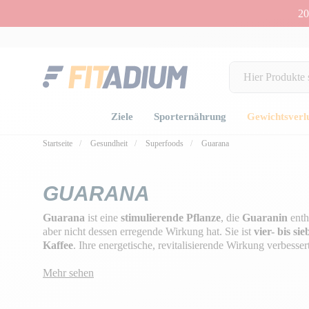
20
Ziele
Sporternährung
Gewichtsverl
Startseite
Gesundheit
Superfoods
Guarana
GUARANA
Guarana
ist eine
stimulierende Pflanze
, die
Guaranin
enth
aber nicht dessen erregende Wirkung hat. Sie ist
vier- bis si
Kaffee
. Ihre energetische, revitalisierende Wirkung verbesse
Reflexe als auch die Wachsamkeit
, die geistige Konzentrat
bekämpft Müdigkeit
Mehr sehen
und hat eine appetithemmende Wirkun