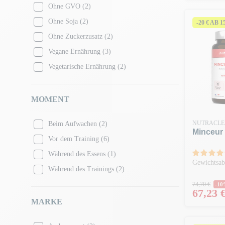
Ohne GVO
(2)
Ohne Soja
(2)
-20 € AB 
Ohne Zuckerzusatz
(2)
Vegane Ernährung
(3)
Vegetarische Ernährung
(2)
MOMENT
NUTRACLE
Beim Aufwachen
(2)
Minceur 
Vor dem Training
(6)
Während des Essens
(1)
Gewichtsab
Während des Trainings
(2)
Regulär
74,70 €
-1
Preis
67,23 
MARKE