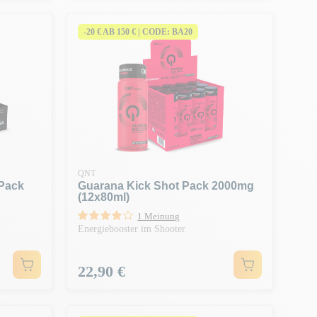
-20 € AB 150 € | CODE: BA20
QNT
 Pack
Guarana Kick Shot Pack 2000mg
(12x80ml)
1 Meinung
Energiebooster im Shooter
Preis
22,90 €