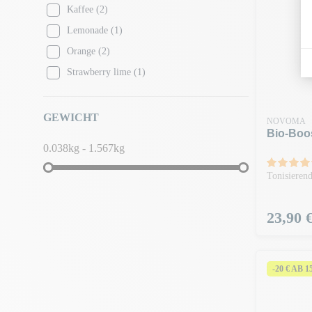
Kaffee
(2)
Lemonade
(1)
Orange
(2)
Strawberry lime
(1)
GEWICHT
NOVOMA
Bio-Boos
0.038kg - 1.567kg
Tonisierend
Preis
23,90 
-20 € AB 