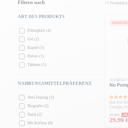
Filtern nach
13 Produkt(e)
ART DES PRODUKTS
SINKEND
Flüssigkeit
(4)
Gel
(2)
Kapsel
(5)
Pulver
(1)
Tablette
(1)
SUPERSET 
NAHRUNGSMITTELPRÄFERENZ
No Pump
Anti-Doping
(2)
Das Pre-Wo
Biografie
(2)
Energie, P
Regulär
Halal
(2)
39,90 €
-10,
Preis
29,90 
Mit Koffein
(8)