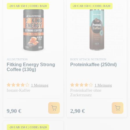
-20 € AB 150 € | CODE: BA20
-20 € AB 150 € | CODE: BA20
ALLNUTRITION
BODY ATTACK NUTRITION
Fitking Energy Strong
Proteinkaffee (250ml)
Coffee (130g)
1 Meinung
1 Meinung
Instant-Kaffee
Proteinkaffee ohne
Zuckerzusatz
Preis
Preis
9,90 €
2,90 €
-20 € AB 150 € | CODE: BA20