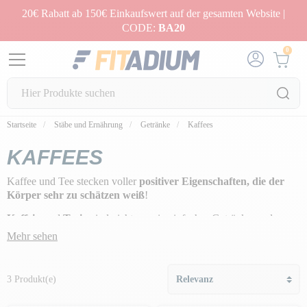
20€ Rabatt ab 150€ Einkaufswert auf der gesamten Website |
CODE:
BA20
0
Startseite
Stäbe und Ernährung
Getränke
Kaffees
KAFFEES
Kaffee und Tee stecken voller
positiver Eigenschaften, die der
Körper sehr zu schätzen weiß
!
Koffein
und
Teein
sind nicht nur ein einfaches Getränk, sondern
haben auch einen Boost-Effekt, beugen bestimmten Krankheiten
Mehr sehen
wie Fettleibigkeit oder Alzheimer vor, befeuchten und entwässern
den Körper und fördern die Gewichtsabnahme.
3 Produkt(e)