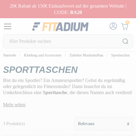
20€ Rabatt ab 150€ Einkaufswert auf der gesamten Website |
CODE:
BA20
0
Startseite
Kleidung und Accessoires
Zubehör Muskelaufbau
Sporttaschen
SPORTTASCHEN
Bist du ein Sportler? Ein Amateursportler? Gehst du regelmäßig
oder gelegentlich ins Fitnessstudio? Dann brauchst du im
Umkehrschluss eine
Sporttasche
, die diesen Namen auch verdient!
Wir haben für dich die schönsten Modelle ausgewählt, für einen
sportlichen und ultracoolen Look!
Mehr sehen
3 Produkt(e)