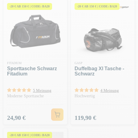
-20 € AB 150 € | CODE: BA20
-20 € AB 150 € | CODE: BA20
FITADIUM
GASP
Sporttasche Schwarz
Duffelbag Xl Tasche -
Fitadium
Schwarz
5 Meinung
4 Meinung
Moderne Sporttasche
Hochwertig
Preis
Preis
24,90 €
119,90 €
-20 € AB 150 € | CODE: BA20