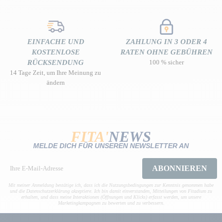
EINFACHE UND
ZAHLUNG IN 3 ODER 4
KOSTENLOSE
RATEN OHNE GEBÜHREN
RÜCKSENDUNG
100 % sicher
14 Tage Zeit, um Ihre Meinung zu
ändern
FITA'
NEWS
MELDE DICH FÜR UNSEREN NEWSLETTER AN
ABONNIEREN
Mit meiner Anmeldung bestätige ich, dass ich die Nutzungsbedingungen zur Kenntnis genommen habe
und die Datenschutzerklärung akzeptiere. Ich bin damit einverstanden, Mitteilungen von Fitadium zu
erhalten, und dass meine Interaktionen (Öffnungen und Klicks) erfasst werden, um unsere
Marketingkampagnen zu bewerten und zu verbessern.