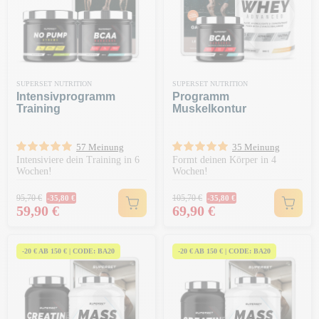
SUPERSET NUTRITION
SUPERSET NUTRITION
Intensivprogramm
Programm
Training
Muskelkontur
57 Meinung
35 Meinung
Intensiviere dein Training in 6
Formt deinen Körper in 4
Wochen!
Wochen!
Regulärer Preis
Regulärer Preis
95,70 €
105,70 €
-35,80 €
-35,80 €
Preis
Preis
59,90 €
69,90 €
-20 € AB 150 € | CODE: BA20
-20 € AB 150 € | CODE: BA20