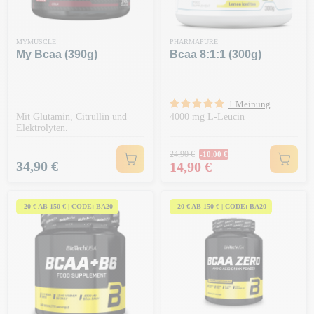
MYMUSCLE
PHARMAPURE
My Bcaa (390g)
Bcaa 8:1:1 (300g)
1 Meinung
Mit Glutamin, Citrullin und
4000 mg L-Leucin
Elektrolyten.
Regulärer Preis
24,90 €
-10,00 €
Preis
Preis
34,90 €
14,90 €
-20 € AB 150 € | CODE: BA20
-20 € AB 150 € | CODE: BA20