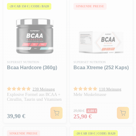
-20 € AB 150 € | CODE: BA20
SINKENDE PREISE
SUPERSET NUTRITION
SUPERSET NUTRITION
Bcaa Hardcore (360g)
Bcaa Xtreme (252 Kaps)
239 Meinung
110 Meinung
Explosive Formel aus BCAA +
Mehr Muskelmasse
Citrullin, Taurin und Vitaminen
Regulärer Preis
29,90 €
-4,00 €
Preis
Preis
39,90 €
25,90 €
SINKENDE PREISE
-20 € AB 150 € | CODE: BA20