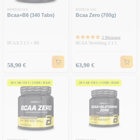
BIOTECH USA
BIOTECH USA
Bcaa+b6 (340 Tabs)
Bcaa Zero (700g)
2 Meinung
BCAA 2:1:1 + B6
BCAA Verteilung 2:1:1
Preis
Preis
58,90 €
63,90 €
-20 € AB 150 € | CODE: BA20
-20 € AB 150 € | CODE: BA20