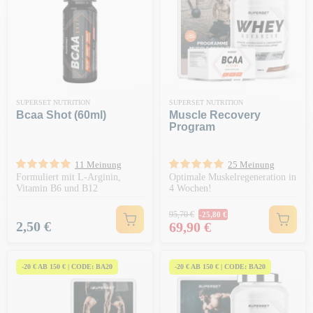
SUPERSET NUTRITION
SUPERSET NUTRITION
Bcaa Shot (60ml)
Muscle Recovery
Program
11 Meinung
25 Meinung
Formuliert mit L-Arginin,
Optimale Muskelregeneration in
Vitamin B6 und B12
4 Wochen!
Regulärer Preis
95,70 €
-25,80 €
Preis
Preis
2,50 €
69,90 €
-20 € AB 150 € | CODE: BA20
-20 € AB 150 € | CODE: BA20