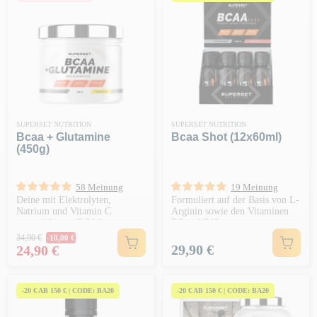
SUPERSET NUTRITION
SUPERSET NUTRITION
Bcaa + Glutamine
Bcaa Shot (12x60ml)
(450g)
58 Meinung
19 Meinung
Deine mit Elektrolyten,
Formuliert auf der Basis von L-
Natrium und Vitamin C
Arginin sowie den Vitaminen
angereicherten BCAAs
B6 und B12.
Regulärer Preis
34,90 €
-10,00 €
Preis
Preis
29,90 €
24,90 €
-20 € AB 150 € | CODE: BA20
-20 € AB 150 € | CODE: BA20