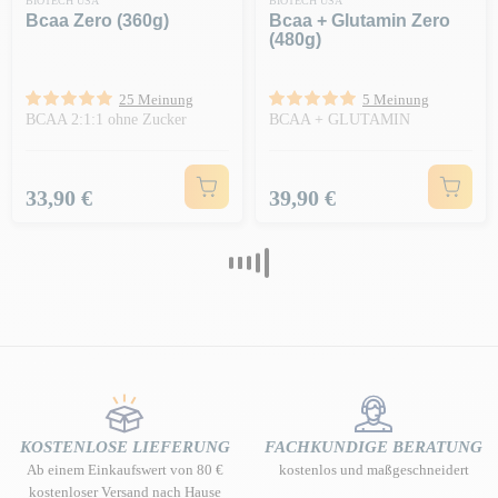
BIOTECH USA
BIOTECH USA
Bcaa Zero (360g)
Bcaa + Glutamin Zero
(480g)
25 Meinung
5 Meinung
BCAA 2:1:1 ohne Zucker
BCAA + GLUTAMIN
Preis
Preis
33,90 €
39,90 €
KOSTENLOSE LIEFERUNG
FACHKUNDIGE BERATUNG
Ab einem Einkaufswert von 80 €
kostenlos und maßgeschneidert
kostenloser Versand nach Hause