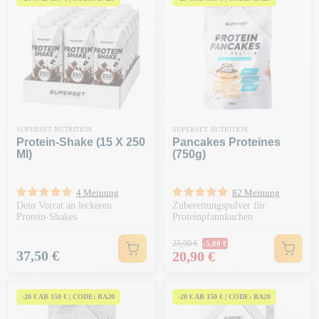
SUPERSET NUTRITION
SUPERSET NUTRITION
Protein-Shake (15 X 250
Pancakes Proteines
Ml)
(750g)
4 Meinung
82 Meinung
Dein Vorrat an leckeren
Zubereitungspulver für
Protein-Shakes
Proteinpfannkuchen
Regulärer Preis
25,90 €
-5,00 €
Preis
Preis
37,50 €
20,90 €
-20 € AB 150 € | CODE: BA20
-20 € AB 150 € | CODE: BA20