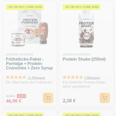
-20 € AB 150 € | CODE: BA20
-20 € AB 150 € | CODE: BA20
SUPERSET NUTRITION
SUPERSET NUTRITION
Frühstücks-Paket -
Protein Shake (250ml)
Porridge + Protein-
Crunchies + Zero Syrup
11 Meinung
3 Meinung
Die Must-haves des Frühstücks!
Ein köstlicher Protein-Shake,
sofort genussbereit
Regulärer Preis
49,00 €
-2,10 €
Preis
Preis
2,50 €
46,90 €
-20 € AB 150 € | CODE: BA20
-20 € AB 150 € | CODE: BA20