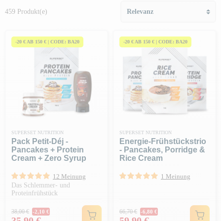
459 Produkt(e)
-20 € AB 150 € | CODE: BA20
-20 € AB 150 € | CODE: BA20
SUPERSET NUTRITION
SUPERSET NUTRITION
Pack Petit-Déj -
Energie-Frühstückstrio
Pancakes + Protein
- Pancakes, Porridge &
Cream + Zero Syrup
Rice Cream
12 Meinung
1 Meinung
Das Schlemmer- und
Proteinfrühstück
Regulärer Preis
Regulärer Preis
38,00 €
66,70 €
-2,10 €
-6,80 €
Preis
Preis
35,90 €
59,90 €