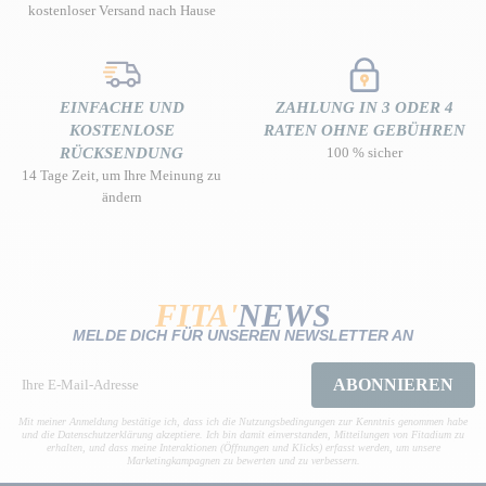
kostenloser Versand nach Hause
EINFACHE UND
ZAHLUNG IN 3 ODER 4
KOSTENLOSE
RATEN OHNE GEBÜHREN
RÜCKSENDUNG
100 % sicher
14 Tage Zeit, um Ihre Meinung zu
ändern
FITA'
NEWS
MELDE DICH FÜR UNSEREN NEWSLETTER AN
ABONNIEREN
Mit meiner Anmeldung bestätige ich, dass ich die Nutzungsbedingungen zur Kenntnis genommen habe
und die Datenschutzerklärung akzeptiere. Ich bin damit einverstanden, Mitteilungen von Fitadium zu
erhalten, und dass meine Interaktionen (Öffnungen und Klicks) erfasst werden, um unsere
Marketingkampagnen zu bewerten und zu verbessern.