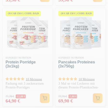
-20 € AB 150 € | CODE: BA20
-20 € AB 150 € | CODE: BA20
SUPERSET NUTRITION
SUPERSET NUTRITION
Protein Porridge
Pancakes Proteines
(3x1kg)
(3x750g)
10 Meinung
10 Meinung
Packung mit 3 zuckerarmen
3 Mal so viel Leckeres mit
Protein-Porridges
diesem Protein-Pfannkuchen-
Paket
Regulärer Preis
Regulärer Preis
77,70 €
77,70 €
-12,80 €
-7,80 €
Preis
Preis
64,90 €
69,90 €