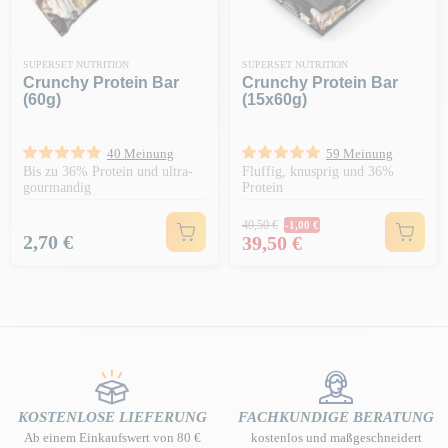
SUPERSET NUTRITION
SUPERSET NUTRITION
Crunchy Protein Bar
Crunchy Protein Bar
(60g)
(15x60g)
40 Meinung
59 Meinung
Bis zu 36% Protein und ultra-
Fluffig, knusprig und 36%
gourmandig
Protein
Regulärer Preis
40,50 €
-1,00 €
Preis
Preis
2,70 €
39,50 €
KOSTENLOSE LIEFERUNG
FACHKUNDIGE BERATUNG
Ab einem Einkaufswert von 80 €
kostenlos und maßgeschneidert