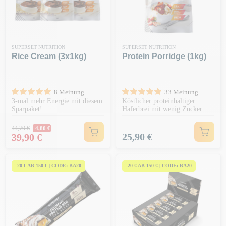
SUPERSET NUTRITION
SUPERSET NUTRITION
Rice Cream (3x1kg)
Protein Porridge (1kg)
8 Meinung
33 Meinung
3-mal mehr Energie mit diesem
Köstlicher proteinhaltiger
Sparpaket!
Haferbrei mit wenig Zucker
Regulärer Preis
44,70 €
-4,80 €
Preis
Preis
25,90 €
39,90 €
-20 € AB 150 € | CODE: BA20
-20 € AB 150 € | CODE: BA20