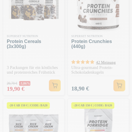
SUPERSET NUTRITION
SUPERSET NUTRITION
Protein Cereals
Protein Crunchies
(3x300g)
(440g)
42 Meinung
3 Packungen für ein köstliches
Ultra-gourmand Protein-
und proteinreiches Frühstück
Schokoladenkugeln
Regulärer Preis
20,70 €
-3,86%
Preis
Preis
18,90 €
19,90 €
-20 € AB 150 € | CODE: BA20
-20 € AB 150 € | CODE: BA20