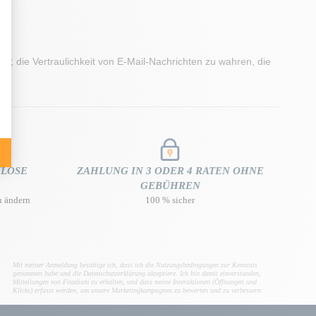
, die Vertraulichkeit von E-Mail-Nachrichten zu wahren, die
NLOSE
ZAHLUNG IN 3 ODER 4 RATEN OHNE
GEBÜHREN
u ändern
100 % sicher
Mit meiner Anmeldung bestätige ich, dass ich die Nutzungsbedingungen zur Kenntnis
genommen habe und die Datenschutzerklärung akzeptiere. Ich bin damit einverstanden,
Mitteilungen von Fitadium zu erhalten, und dass meine Interaktionen (Öffnungen und
Klicks) erfasst werden, um unsere Marketingkampagnen zu bewerten und zu verbessern.