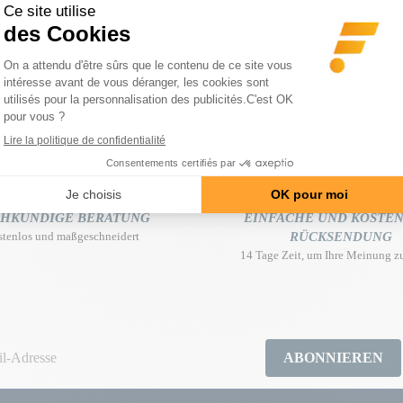
S CEDEX
 streng vertraulich behandelt. Insbesondere verpflichtet sich FITCORP
CHKUNDIGE BERATUNG
EINFACHE UND KOSTE
stenlos und maßgeschneidert
RÜCKSENDUNG
14 Tage Zeit, um Ihre Meinung z
ABONNIEREN