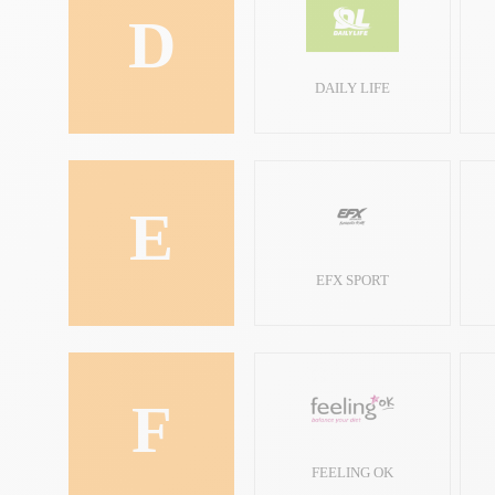
D
DAILY LIFE
E
EFX SPORT
F
FEELING OK