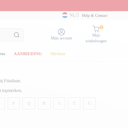
NL
Help & Contact
0
Mijn
Mijn account
winkelwagen
res
AANBIEDING
Merken
ij Fitadium.
ot topmerken.
O
P
Q
R
S
T
U