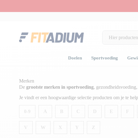
Doelen
Sportvoeding
Gewic
Home
Merken
Merken
De
grootste merken in sportvoeding
, gezondheidsvoeding, 
Je vindt er een hoogwaardige selectie producten om je te helpe
0-9
A
B
C
D
E
F
V
W
X
Y
Z