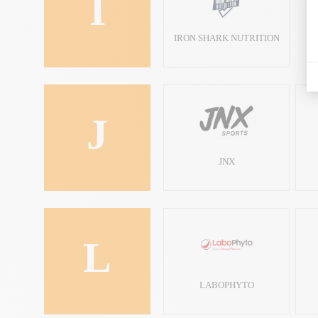
I
IRON SHARK NUTRITION
J
JNX
L
LABOPHYTO