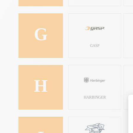
G
GASP
H
HARBINGER