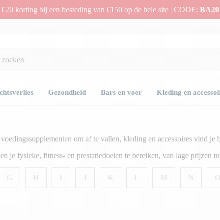
€20 korting bij een besteding van €150 op de hele site | CODE:
BA20
htsverlies
Gezondheid
Bars en voer
Kleding en accessoi
voedingssupplementen om af te vallen, kleding en accessoires vind je b
n je fysieke, fitness- en prestatiedoelen te bereiken, van lage prijzen t
G
H
I
J
K
L
M
N