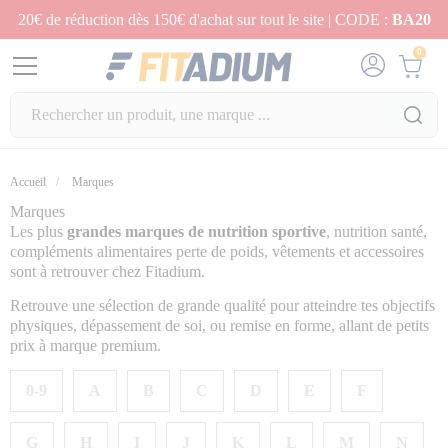
20€ de réduction dès 150€ d'achat sur tout le site | CODE :
BA20
0
Accueil
Marques
Marques
Les plus
grandes marques de nutrition sportive
, nutrition santé,
compléments alimentaires perte de poids, vêtements et accessoires
sont à retrouver chez Fitadium.
Retrouve une sélection de grande qualité pour atteindre tes objectifs
physiques, dépassement de soi, ou remise en forme, allant de petits
prix à marque premium.
0-9
A
B
C
D
E
F
G
H
I
J
K
L
M
N