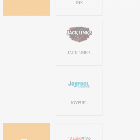
JNX
JACK LINK'S
JOYFUEL