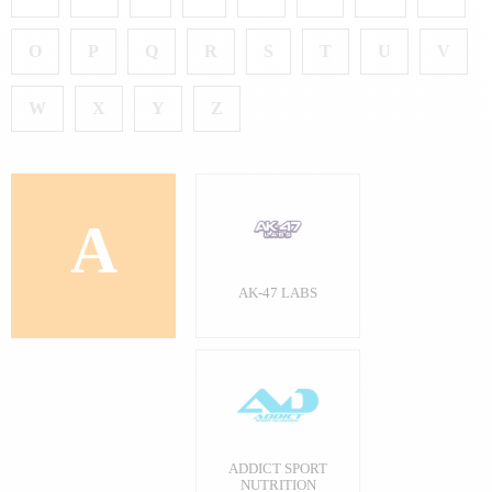
O
P
Q
R
S
T
U
V
W
X
Y
Z
A
AK-47 LABS
ADDICT SPORT
NUTRITION