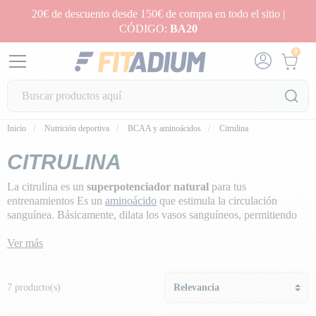
20€ de descuento desde 150€ de compra en todo el sitio |
CÓDIGO:
BA20
0
Inicio
Nutrición deportiva
BCAA y aminoácidos
Citrulina
CITRULINA
La citrulina es un
superpotenciador natural
para tus
entrenamientos Es un
aminoácido
que estimula la circulación
sanguínea. Básicamente, dilata los vasos sanguíneos, permitiendo
que
más oxígeno
y
nutrientes
lleguen a los músculos. ¿Cuál es el
resultado? Más resistencia,
Ver más
menos fatiga
y más explosividad
Y eso no es todo, ayuda a
eliminar el ácido láctico
, permitiéndote
superar tus límites. Imagínate en mitad de un entrenamiento, con
7 producto(s)
diez veces más energía y una recuperación más rápida. Así que,
¿listo para subir de marcha? ¡Añádelo a tu rutina y siente la