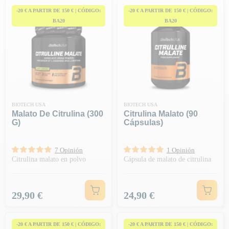
diferencia
!
-20 € A PARTIR DE 150 € | CÓDIGO:
-20 € A PARTIR DE 150 € | CÓDIGO:
BA20
BA20
BIOTECH USA
BIOTECH USA
Malato De Citrulina (300
Citrulina Malato (90
G)
Cápsulas)
7 Opinión
1 Opinión
Citrulina malato en polvo
Cápsula de malato de citrulina
Precio
Precio
29,90 €
24,90 €
-20 € A PARTIR DE 150 € | CÓDIGO:
-20 € A PARTIR DE 150 € | CÓDIGO: