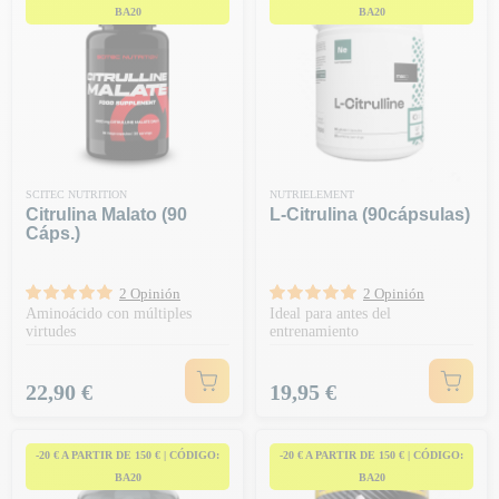
BA20
BA20
SCITEC NUTRITION
NUTRIELEMENT
Citrulina Malato (90
L-Citrulina (90cápsulas)
Cáps.)
2 Opinión
2 Opinión
Aminoácido con múltiples
Ideal para antes del
virtudes
entrenamiento
Precio
Precio
22,90 €
19,95 €
-20 € A PARTIR DE 150 € | CÓDIGO:
-20 € A PARTIR DE 150 € | CÓDIGO:
BA20
BA20