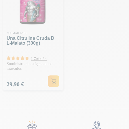
ZOOMAD LABS
Una Citrulina Cruda D
L-Malato (300g)
1 Opinión
Suministro de oxígeno a los
músculos
Precio
29,90 €