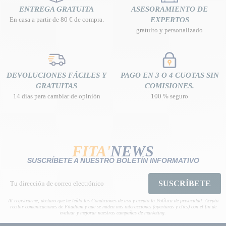
ENTREGA GRATUITA
ASESORAMIENTO DE
En casa a partir de 80 € de compra.
EXPERTOS
gratuito y personalizado
DEVOLUCIONES FÁCILES Y
PAGO EN 3 O 4 CUOTAS SIN
GRATUITAS
COMISIONES.
14 días para cambiar de opinión
100 % seguro
FITA'
NEWS
SUSCRÍBETE A NUESTRO BOLETÍN INFORMATIVO
SUSCRÍBETE
Al registrarme, declaro que he leído las Condiciones de uso y acepto la Política de privacidad. Acepto
recibir comunicaciones de Fitadium y que se miden mis interacciones (aperturas y clics) con el fin de
evaluar y mejorar nuestras campañas de marketing.