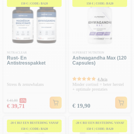
150 € | CODE: BA20
150 € | CODE: BA20
NUTRACLEAR
SUPERSET NUTRITION
Rust- En
Ashwagandha Max (120
Antistresspakket
Capsules)
4 Avis
Stress & zenuwbalans
Minder cortisol = beter herstel
+ optimale prestaties
Normale prijs
€ 41,80
-5%
Prijs
Prijs
€ 19,90
€ 39,71
-20 € BIJ EEN BESTEDING VANAF
-20 € BIJ EEN BESTEDING VANAF
150 € | CODE: BA20
150 € | CODE: BA20