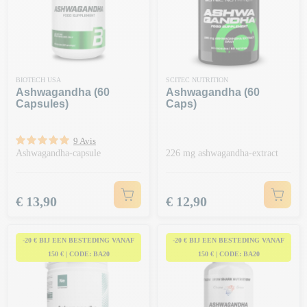
BIOTECH USA
SCITEC NUTRITION
Ashwagandha (60
Ashwagandha (60
Capsules)
Caps)
9 Avis
Ashwagandha-capsule
226 mg ashwagandha-extract
Prijs
Prijs
€ 13,90
€ 12,90
-20 € BIJ EEN BESTEDING VANAF
-20 € BIJ EEN BESTEDING VANAF
150 € | CODE: BA20
150 € | CODE: BA20