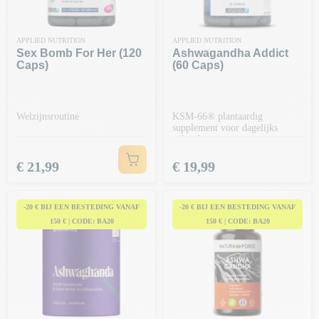
APPLIED NUTRITION
APPLIED NUTRITION
Sex Bomb For Her (120
Ashwagandha Addict
Caps)
(60 Caps)
Welzijnsroutine
KSM-66® plantaardig
supplement voor dagelijks
gebruik
Prijs
Prijs
€ 21,99
€ 19,99
-20 € BIJ EEN BESTEDING VANAF
-20 € BIJ EEN BESTEDING VANAF
150 € | CODE: BA20
150 € | CODE: BA20