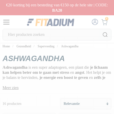
€20 korting bij een besteding van €150 op de hele site | CODE:
BA20
0
Home
Gezondheid
Supervoeding
Ashwagandha
ASHWAGANDHA
Ashwagandha
is een super adaptogeen, een plant die
je lichaam
kan helpen beter om te gaan met stress
en
angst
. Het helpt je om
je balans te hervinden,
je energie een boost te geven
en
zelfs je
slaap te verbeteren
.
Meer zien
Bovendien is ashwagandha een
bondgenoot voor je hormonen
,
vooral cortisol, dat een echte onruststoker kan zijn als het te hoog is.
Dus als je snakt naar meer zen in je leven, kan een beetje van deze
16 producten
plant je nieuwe geheim zijn. Probeer het en voel het verschil!