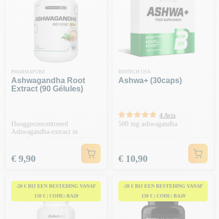
PHARMAPURE
BIOTECH USA
Ashwagandha Root
Ashwa+ (30caps)
Extract (90 Gélules)
4 Avis
Hooggeconcentreerd
500 mg ashwagandha
Ashwagandha-extract in
capsules
Prijs
Prijs
€ 9,90
€ 10,90
-20 € BIJ EEN BESTEDING VANAF
-20 € BIJ EEN BESTEDING VANAF
150 € | CODE: BA20
150 € | CODE: BA20