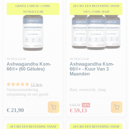
GRATIS CADEAU | CODE:
-20 € BIJ EEN BESTEDING VANAF
NUTRACLEAR
150 € | CODE: BA20
NUTRACLEAR
NUTRACLEAR
Ashwagandha Ksm-
Ashwagandha Ksm-
66®+ (60 Gélules)
66®+ - Kuur Van 3
Maanden
12 Avis
Stressvermindering,
Rust, evenwicht, slaap
ontspanning en een goede
nachtrust
Normale prijs
€ 65,70
-10%
Prijs
Prijs
€ 21,90
€ 59,13
-20 € BIJ EEN BESTEDING VANAF
-20 € BIJ EEN BESTEDING VANAF