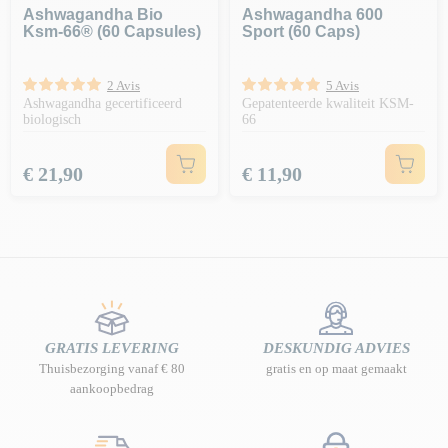
Ashwagandha Bio
Ashwagandha 600
Ksm-66® (60 Capsules)
Sport (60 Caps)
2 Avis
5 Avis
Ashwagandha gecertificeerd
Gepatenteerde kwaliteit KSM-
biologisch
66
Prijs
Prijs
€ 21,90
€ 11,90
GRATIS LEVERING
DESKUNDIG ADVIES
Thuisbezorging vanaf € 80
gratis en op maat gemaakt
aankoopbedrag