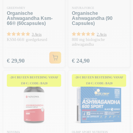
GREENWHEY
NATURA FORCE
Organische
Organische
Ashwagandha Ksm-
Ashwagandha (90
66® (60capsules)
Capsules)
3 Avis
2 Avis
KSM-66® goedgekeurd
800 mg biologische
ashwagandha
Prijs
Prijs
€ 29,90
€ 24,90
-20 € BIJ EEN BESTEDING VANAF
-20 € BIJ EEN BESTEDING VANAF
150 € | CODE: BA20
150 € | CODE: BA20
NOVOMA
OLIMP SPORT NUTRITION