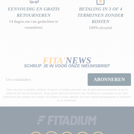
EENVOUDIG EN GRATIS
BETALING IN 3 OF 4
RETOURNEREN
TERMIJNEN ZONDER
14 dagen om van gedachten te
KOSTEN
veranderen
100% sécurisé
FITA'
NEWS
SCHRIJF JE IN VOOR ONZE NIEUWSBRIEF
ABONNEREN
Door me aan te melden, verklaar ik kennis te hebben genomen van de gebruiksvoorwaarden en ga ik
akkoord met het privacybeleid. Ik ga ermee akkoord berichten van Fitadium te ontvangen en dat mijn
interacties (het openen van e-mails en klikken) worden gemeten om onze marketingcampagnes te evalueren
en te verbeteren.