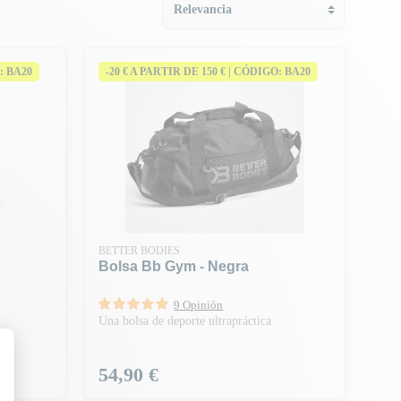
: BA20
-20 € A PARTIR DE 150 € | CÓDIGO: BA20
BETTER BODIES
Bolsa Bb Gym - Negra
9 Opinión
Una bolsa de deporte ultrapráctica
Precio
54,90 €