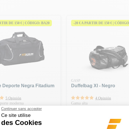
ARTIR DE 150 € | CÓDIGO: BA20
-20 € A PARTIR DE 150 € | CÓDIGO
GASP
e Deporte Negra Fitadium
Duffelbag Xl - Negro
5 Opinión
4 Opinión
eporte moderna
Gama alta
Precio
€
119,90 €