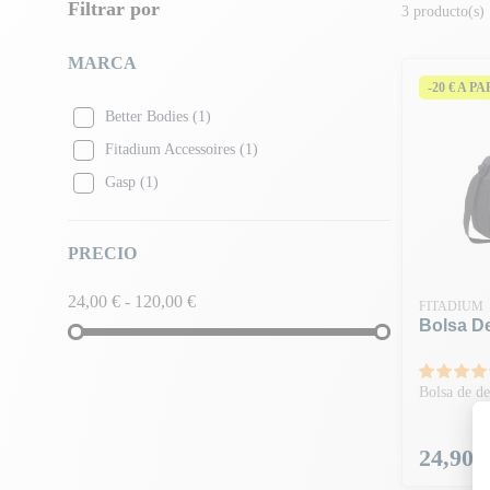
Filtrar por
3 producto(s)
MARCA
-20 € A P
Better Bodies
(1)
Fitadium Accessoires
(1)
Gasp
(1)
PRECIO
24,00 € - 120,00 €
FITADIUM
Bolsa D
Bolsa de d
Precio
24,90 