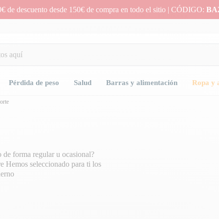
0€ de descuento desde 150€ de compra en todo el sitio | CÓDIGO:
BA
Pérdida de peso
Salud
Barras y alimentación
Ropa y 
orte
o de forma regular u ocasional?
e Hemos seleccionado para ti los
derno