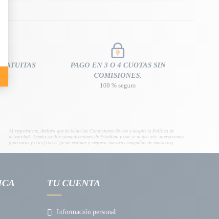
GRATUITAS
PAGO EN 3 O 4 CUOTAS SIN
nión
COMISIONES.
100 % seguro
Al registrarme, declaro que he leído las Condiciones de uso y acepto la Política de
privacidad. Acepto recibir comunicaciones de Fitadium y que se miden mis interacciones
(aperturas y clics) con el fin de evaluar y mejorar nuestras campañas de marketing.
ICA
TU CUENTA
Información personal