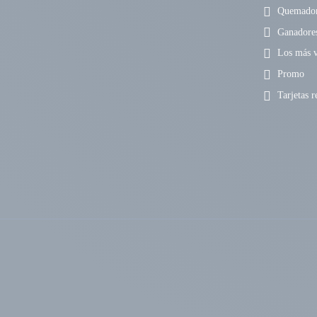
Quemadore
Ganadore
Los más v
Promo
Tarjetas r