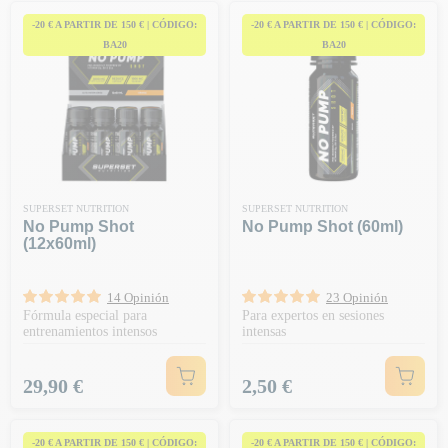
-20 € A PARTIR DE 150 € | CÓDIGO:
-20 € A PARTIR DE 150 € | CÓDIGO:
BA20
BA20
SUPERSET NUTRITION
SUPERSET NUTRITION
No Pump Shot
No Pump Shot (60ml)
(12x60ml)
14 Opinión
23 Opinión
Fórmula especial para
Para expertos en sesiones
entrenamientos intensos
intensas
Precio
Precio
29,90 €
2,50 €
-20 € A PARTIR DE 150 € | CÓDIGO:
-20 € A PARTIR DE 150 € | CÓDIGO: