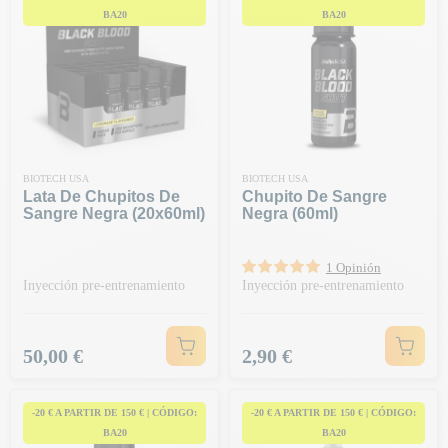
BA20
BA20
BIOTECH USA
BIOTECH USA
Lata De Chupitos De
Chupito De Sangre
Sangre Negra (20x60ml)
Negra (60ml)
1 Opinión
Inyección pre-entrenamiento
Inyección pre-entrenamiento
Precio
Precio
50,00 €
2,90 €
-20 € A PARTIR DE 150 € | CÓDIGO:
-20 € A PARTIR DE 150 € | CÓDIGO:
BA20
BA20