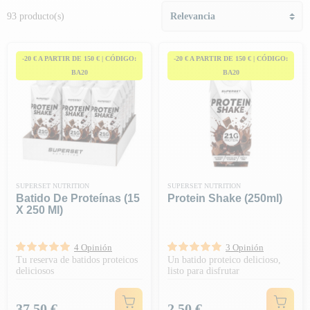
93 producto(s)
-20 € A PARTIR DE 150 € | CÓDIGO:
-20 € A PARTIR DE 150 € | CÓDIGO:
BA20
BA20
SUPERSET NUTRITION
SUPERSET NUTRITION
Batido De Proteínas (15
Protein Shake (250ml)
X 250 Ml)
4 Opinión
3 Opinión
Tu reserva de batidos proteicos
Un batido proteico delicioso,
deliciosos
listo para disfrutar
Precio
Precio
37,50 €
2,50 €