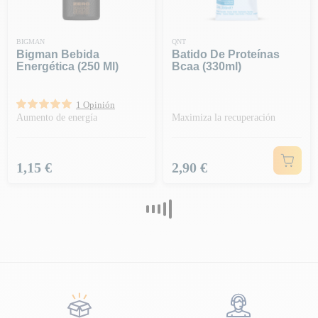
BIGMAN
QNT
Bigman Bebida
Batido De Proteínas
Energética (250 Ml)
Bcaa (330ml)
1 Opinión
Aumento de energía
Maximiza la recuperación
Precio
Precio
1,15 €
2,90 €