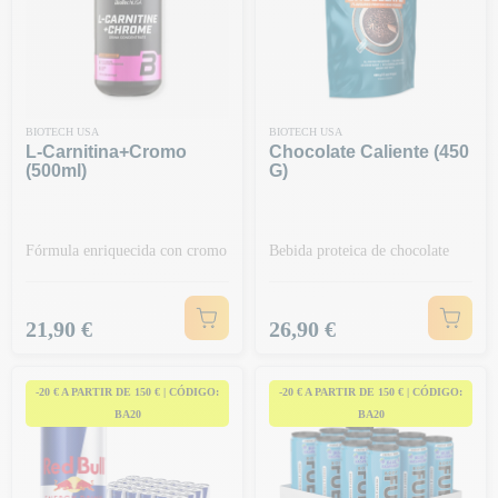
BIOTECH USA
BIOTECH USA
L-Carnitina+cromo
Chocolate Caliente (450
(500ml)
G)
Fórmula enriquecida con cromo
Bebida proteica de chocolate
Precio
Precio
21,90 €
26,90 €
-20 € A PARTIR DE 150 € | CÓDIGO:
-20 € A PARTIR DE 150 € | CÓDIGO:
BA20
BA20