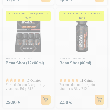
-20 € A PARTIR DE 150 € | CÓDIGO:
-20 € A PARTIR DE 150 € | CÓDIGO:
BA20
BA20
SUPERSET NUTRITION
SUPERSET NUTRITION
Bcaa Shot (12x60ml)
Bcaa Shot (60ml)
19 Opinión
11 Opinión
Formulado con L-arginina y
Formulado con L-arginina,
vitaminas B6 y B12.
vitaminas B6 y B12
Precio
Precio
29,90 €
2,50 €