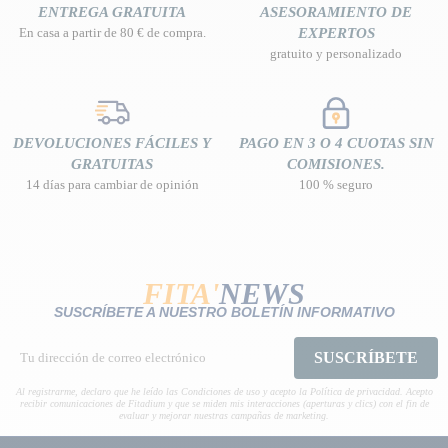
ENTREGA GRATUITA
ASESORAMIENTO DE
En casa a partir de 80 € de compra.
EXPERTOS
gratuito y personalizado
DEVOLUCIONES FÁCILES Y
PAGO EN 3 O 4 CUOTAS SIN
GRATUITAS
COMISIONES.
14 días para cambiar de opinión
100 % seguro
FITA'
NEWS
SUSCRÍBETE A NUESTRO BOLETÍN INFORMATIVO
SUSCRÍBETE
Al registrarme, declaro que he leído las Condiciones de uso y acepto la Política de privacidad. Acepto
recibir comunicaciones de Fitadium y que se miden mis interacciones (aperturas y clics) con el fin de
evaluar y mejorar nuestras campañas de marketing.