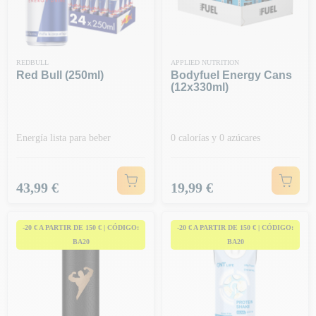
REDBULL
APPLIED NUTRITION
Red Bull (250ml)
Bodyfuel Energy Cans
(12x330ml)
Energía lista para beber
0 calorías y 0 azúcares
Precio
Precio
43,99 €
19,99 €
-20 € A PARTIR DE 150 € | CÓDIGO:
-20 € A PARTIR DE 150 € | CÓDIGO:
BA20
BA20