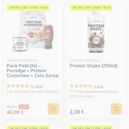
-20€ DÈS 150€ | CODE : BA20
-20€ DÈS 150€ | CODE : BA20
SUPERSET NUTRITION
SUPERSET NUTRITION
Pack Petit-Déj –
Protein Shake (250ml)
Porridge + Protein
Crunchies + Zero Syrup
11 Avis
3 Avis
Les must-have du petit-déjeuner
Un shake protéiné gourmand,
!
prêt à savourer
Prix Normal
49,00 €
-2,10 €
Prix
Prix
2,50 €
46,90 €
-20€ DÈS 150€ | CODE : BA20
-20€ DÈS 150€ | CODE : BA20