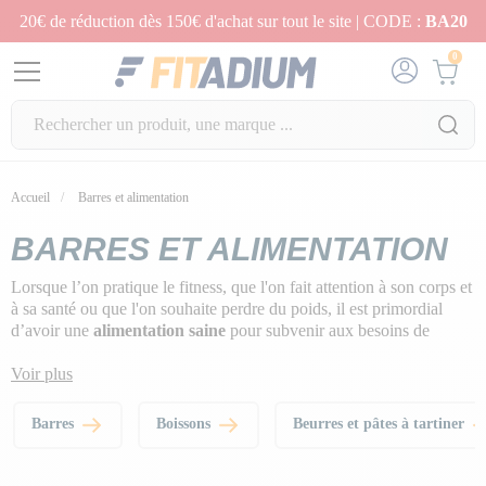
20€ de réduction dès 150€ d'achat sur tout le site | CODE :
BA20
0
Accueil
Barres et alimentation
BARRES ET ALIMENTATION
Lorsque l’on pratique le fitness, que l'on fait attention à son corps et
à sa santé ou que l'on souhaite perdre du poids, il est primordial
d’avoir une
alimentation saine
pour subvenir aux besoins de
l’organisme et ainsi lui apporter tous les
nutriments essentiels
.
Voir plus
Barres
Boissons
Beurres et pâtes à tartiner