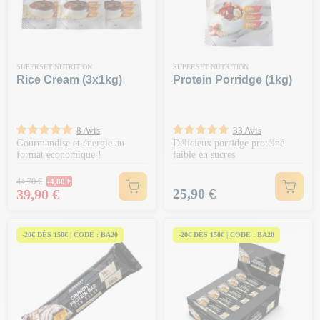
SUPERSET NUTRITION
SUPERSET NUTRITION
Rice Cream (3x1kg)
Protein Porridge (1kg)
8 Avis
33 Avis
Gourmandise et énergie au
Délicieux porridge protéiné
format économique !
faible en sucres
Prix Normal
44,70 €
-4,80 €
Prix
Prix
25,90 €
39,90 €
-20€ DÈS 150€ | CODE : BA20
-20€ DÈS 150€ | CODE : BA20