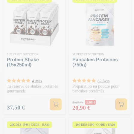
SUPERSET NUTRITION
SUPERSET NUTRITION
Protein Shake
Pancakes Proteines
(15x250ml)
(750g)
4 Avis
82 Avis
Ta réserve de shakes protéinés
Préparation en poudre pour
gourmands
pancakes protéinés
Prix Normal
25,90 €
-5,00 €
Prix
Prix
37,50 €
20,90 €
-20€ DÈS 150€ | CODE : BA20
-20€ DÈS 150€ | CODE : BA20