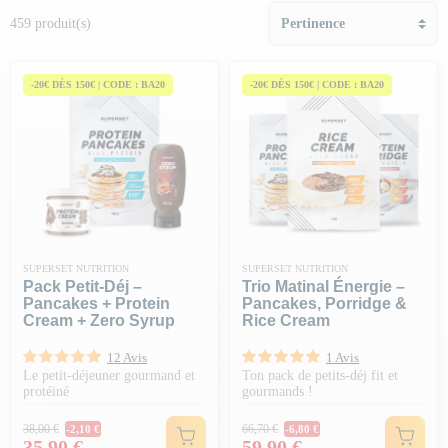
459 produit(s)
-20€ DÈS 150€ | CODE : BA20
-20€ DÈS 150€ | CODE : BA20
SUPERSET NUTRITION
SUPERSET NUTRITION
Pack Petit-Déj –
Trio Matinal Énergie –
Pancakes + Protein
Pancakes, Porridge &
Cream + Zero Syrup
Rice Cream
12 Avis
1 Avis
Le petit-déjeuner gourmand et
Ton pack de petits-déj fit et
protéiné
gourmands !
Prix Normal
Prix Normal
38,00 €
66,70 €
-2,10 €
-6,80 €
Prix
Prix
35,90 €
59,90 €