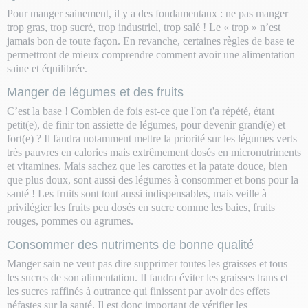
Pour manger sainement, il y a des fondamentaux : ne pas manger
trop gras, trop sucré, trop industriel, trop salé ! Le « trop » n’est
jamais bon de toute façon. En revanche, certaines règles de base te
permettront de mieux comprendre comment avoir une alimentation
saine et équilibrée.
Manger de légumes et des fruits
C’est la base ! Combien de fois est-ce que l'on t'a répété, étant
petit(e), de finir ton assiette de légumes, pour devenir grand(e) et
fort(e) ? Il faudra notamment mettre la priorité sur les légumes verts
très pauvres en calories mais extrêmement dosés en micronutriments
et vitamines. Mais sachez que les carottes et la patate douce, bien
que plus doux, sont aussi des légumes à consommer et bons pour la
santé ! Les fruits sont tout aussi indispensables, mais veille à
privilégier les fruits peu dosés en sucre comme les baies, fruits
rouges, pommes ou agrumes.
Consommer des nutriments de bonne qualité
Manger sain ne veut pas dire supprimer toutes les graisses et tous
les sucres de son alimentation. Il faudra éviter les graisses trans et
les sucres raffinés à outrance qui finissent par avoir des effets
néfastes sur la santé. Il est donc important de vérifier les