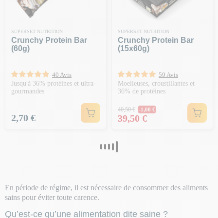
SUPERSET NUTRITION
SUPERSET NUTRITION
Crunchy Protein Bar
Crunchy Protein Bar
(60g)
(15x60g)
40 Avis
59 Avis
Jusqu'à 36% protéines et ultra-
Moelleuses, croustillantes et
gourmandes
36% de protéines
Prix Normal
40,50 €
-1,00 €
Prix
Prix
2,70 €
39,50 €
En période de régime, il est nécessaire de consommer des aliments
sains pour éviter toute carence.
Qu’est-ce qu’une alimentation dite saine ?