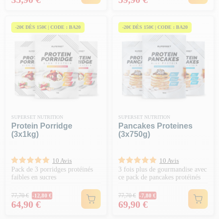
-20€ DÈS 150€ | CODE : BA20
-20€ DÈS 150€ | CODE : BA20
SUPERSET NUTRITION
SUPERSET NUTRITION
Protein Porridge
Pancakes Proteines
(3x1kg)
(3x750g)
10 Avis
10 Avis
Pack de 3 porridges protéinés
3 fois plus de gourmandise avec
faibles en sucres
ce pack de pancakes protéinés
Prix Normal
Prix Normal
77,70 €
77,70 €
-12,80 €
-7,80 €
Prix
Prix
64,90 €
69,90 €