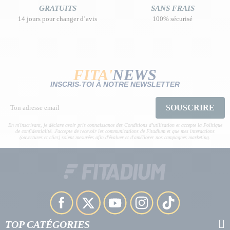
GRATUITS
SANS FRAIS
14 jours pour changer d’avis
100% sécurisé
FITA'
NEWS
INSCRIS-TOI À NOTRE NEWSLETTER
SOUSCRIRE
En m'inscrivant, je déclare avoir pris connaissance des Conditions d’utilisation et accepte la Politique
de confidentialité. J'accepte de recevoir les communications de Fitadium et que mes interactions
(ouvertures et clics) soient mesurées afin d'évaluer et d'améliorer nos campagnes marketing.
TOP CATÉGORIES