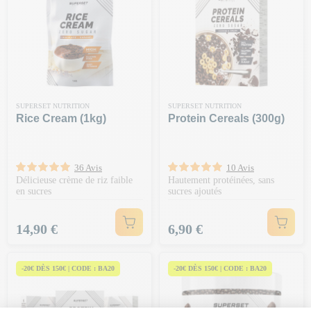
SUPERSET NUTRITION
SUPERSET NUTRITION
Rice Cream (1kg)
Protein Cereals (300g)
36 Avis
10 Avis
Délicieuse crème de riz faible
Hautement protéinées, sans
en sucres
sucres ajoutés
Prix
Prix
14,90 €
6,90 €
-20€ DÈS 150€ | CODE : BA20
-20€ DÈS 150€ | CODE : BA20