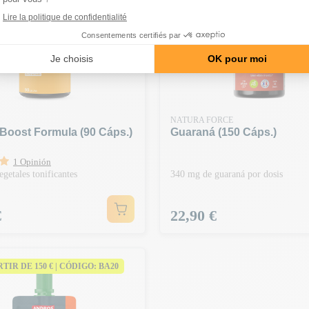
NATURA FORCE
Boost Formula (90 Cáps.)
Guaraná (150 Cáps.)
1 Opinión
egetales tonificantes
340 mg de guaraná por dosis
Precio
€
22,90 €
ARTIR DE 150 € | CÓDIGO: BA20