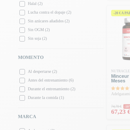
Halal
(2)
Lucha contra el dopaje
(2)
-20 € A P
Sin azúcares añadidos
(2)
Sin OGM
(2)
Sin soja
(2)
MOMENTO
NUTRACLE
Al despertarse
(2)
Minceur 
Antes del entrenamiento
(6)
Meses
Durante el entrenamiento
(2)
Adelgazamie
Durante la comida
(1)
Precio 
74,70 €
-1
Precio
67,23 
MARCA