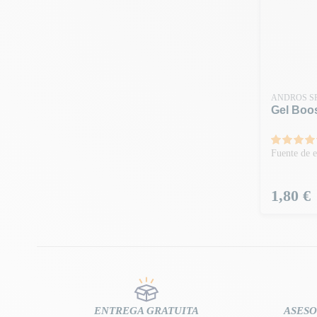
ANDROS S
Gel Boos
Fuente de e
Precio
1,80 €
ENTREGA GRATUITA
ASESO