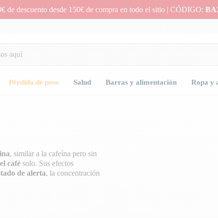
0€ de descuento desde 150€ de compra en todo el sitio | CÓDIGO:
BA
Pérdida de peso
Salud
Barras y alimentación
Ropa y 
ina
, similar a la cafeína pero sin
el café
solo. Sus efectos
estado de alerta
, la concentración
efecto supresor del apetito.