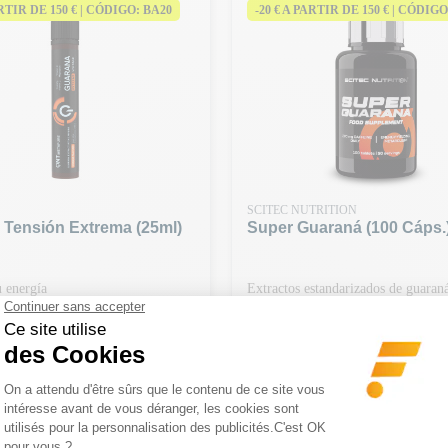
ARTIR DE 150 € | CÓDIGO: BA20
-20 € A PARTIR DE 150 € | CÓDIGO
SCITEC NUTRITION
 Tensión Extrema (25ml)
Super Guaraná (100 Cáps.
 energía
Extractos estandarizados de guaran
Precio
22,90 €
ARTIR DE 150 € | CÓDIGO: BA20
-20 € A PARTIR DE 150 € | CÓDIGO