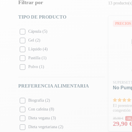
Filtrar por
13 producto(s
TIPO DE PRODUCTO
PRECIOS 
Cápsula
(5)
Gel
(2)
Líquido
(4)
Pastilla
(1)
Polvo
(1)
SUPERSET 
PREFERENCIA ALIMENTARIA
No Pump
Biografía
(2)
El preentre
Con cafeína
(8)
congestión
Precio 
Dieta vegana
(3)
39,90 €
-10,
Precio
29,90 
Dieta vegetariana
(2)