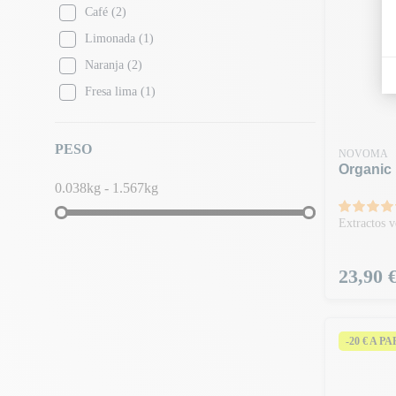
Café
(2)
Limonada
(1)
Naranja
(2)
Fresa lima
(1)
PESO
NOVOMA
Organic 
0.038kg - 1.567kg
Extractos v
Precio
23,90 
-20 € A P