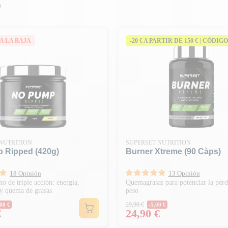
)
A LA BAJA
-20 € A PARTIR DE 150 € | CÓDIGO
NUTRITION
SUPERSET NUTRITION
 Ripped (420g)
Burner Xtreme (90 Càps)
18 Opinión
13 Opinión
no de triple acción: energía,
Quemagrasas para potenciar la pérd
 y quema de grasas
peso
habitual
Precio habitual
29,90 €
00 €
-5,00 €
Precio
€
24,90 €