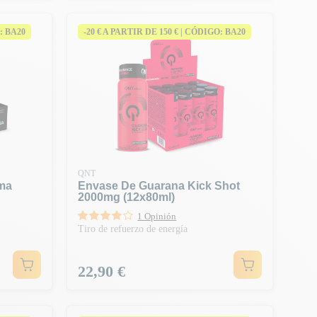
: BA20
-20 € A PARTIR DE 150 € | CÓDIGO: BA20
QNT
ma
Envase De Guarana Kick Shot
2000mg (12x80ml)
1 Opinión
Tiro de refuerzo de energía
Precio
22,90 €