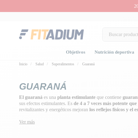
2
Objetivos
Nutrición deportiva
Inicio
Salud
Superalimentos
Guaraná
GUARANÁ
El guaraná
es una
planta estimulante
que contiene
guaran
sus efectos estimulantes. Es
de 4 a 7 veces más potente que 
revitalizantes y energéticos mejoran
los reflejos físicos y el 
intelectual y la
fuerza física
,
combaten la fatiga
y tienen un 
Ver más