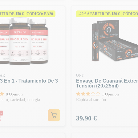
ARTIR DE 150 € | CÓDIGO: BA20
-20 € A PARTIR DE 150 € | CÓDIGO
AR
QNT
3 En 1 - Tratamiento De 3
Envase De Guaraná Extre
Tensión (20x25ml)
8 Opinión
1 Opinión
nto, saciedad, energía
Rápida absorción
habitual
0%
Precio
39,90 €
€