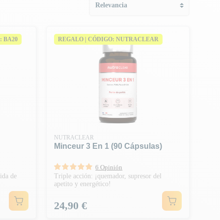
: BA20
REGALO | CÓDIGO: NUTRACLEAR
NUTRACLEAR
Minceur 3 En 1 (90 Cápsulas)
6 Opinión
ida de
Triple acción: ¡quemador, supresor del
apetito y energético!
Precio
24,90 €