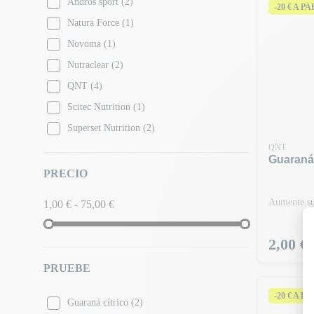
Andros sport
(2)
-20 € A P
Natura Force
(1)
Novoma
(1)
Nutraclear
(2)
QNT
(4)
Scitec Nutrition
(1)
Superset Nutrition
(2)
QNT
Guaraná
PRECIO
Aumente su
1,00 € - 75,00 €
Precio
2,00 €
PRUEBE
-20 € A P
Guaraná cítrico
(2)