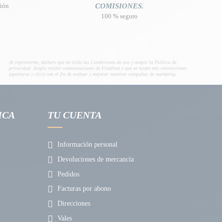
nión
COMISIONES.
100 % seguro
Al registrarme, declaro que he leído las Condiciones de uso y acepto la Política de
privacidad. Acepto recibir comunicaciones de Fitadium y que se miden mis interacciones
(aperturas y clics) con el fin de evaluar y mejorar nuestras campañas de marketing.
ICA
TU CUENTA
Información personal
Devoluciones de mercancía
Pedidos
Facturas por abono
Direcciones
Vales