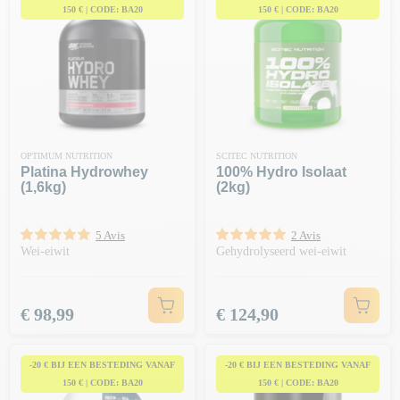
150 € | CODE: BA20
150 € | CODE: BA20
OPTIMUM NUTRITION
SCITEC NUTRITION
Platina Hydrowhey
100% Hydro Isolaat
(1,6kg)
(2kg)
5 Avis
2 Avis
Wei-eiwit
Gehydrolyseerd wei-eiwit
Prijs
Prijs
€ 98,99
€ 124,90
-20 € BIJ EEN BESTEDING VANAF
-20 € BIJ EEN BESTEDING VANAF
150 € | CODE: BA20
150 € | CODE: BA20