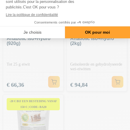
SCITEC NUTRITION
SCITEC NUTRITION
Anabolic Iso+hydro
Anabolic Iso+hydro
(920g)
(2kg)
Tot 25 g eiwit
Geïsoleerde en gehydrolyseerde
wei-eiwitten
Prijs
Prijs
€ 66,36
€ 94,84
-20 € BIJ EEN BESTEDING VANAF
150 € | CODE: BA20