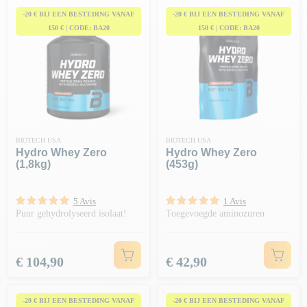
opbouwen van slanke spieren
.
-20 € BIJ EEN BESTEDING VANAF
-20 € BIJ EEN BESTEDING VANAF
150 € | CODE: BA20
150 € | CODE: BA20
BIOTECH USA
BIOTECH USA
Hydro Whey Zero
Hydro Whey Zero
(1,8kg)
(453g)
5 Avis
1 Avis
Puur gehydrolyseerd isolaat!
Toegevoegde aminozuren
Prijs
Prijs
€ 104,90
€ 42,90
-20 € BIJ EEN BESTEDING VANAF
-20 € BIJ EEN BESTEDING VANAF