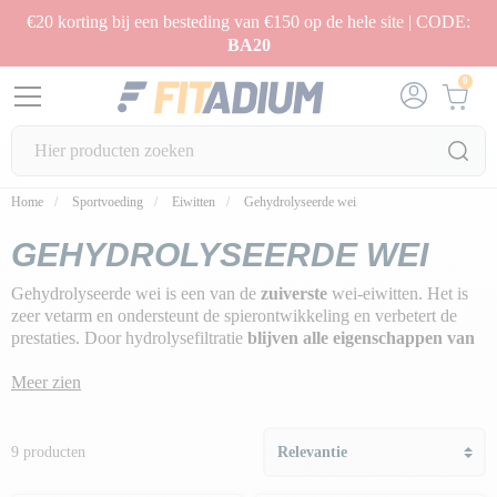
€20 korting bij een besteding van €150 op de hele site | CODE:
BA20
0
Home
Sportvoeding
Eiwitten
Gehydrolyseerde wei
GEHYDROLYSEERDE WEI
Gehydrolyseerde wei is een van de
zuiverste
wei-eiwitten. Het is
zeer vetarm en ondersteunt de spierontwikkeling en verbetert de
prestaties. Door hydrolysefiltratie
blijven alle eigenschappen van
de eiwitten behouden
, evenals de lipiden en mineralen, terwijl
de
lactose wordt verwijderd.
Meer zien
Enzymen breken een deel van de peptiden van het eiwit af,
waardoor ze gemakkelijker opneembaar zijn en
een optimale
9 producten
spijsvertering garanderen.
Voorverteerd, vetvrij en lactosevrij
weihydrolysaat is ideaal voor
een slank lichaam of voor het