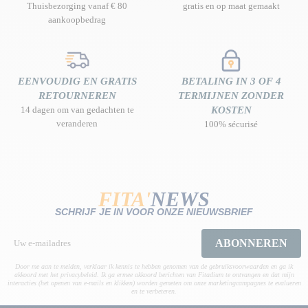
Thuisbezorging vanaf € 80
gratis en op maat gemaakt
aankoopbedrag
EENVOUDIG EN GRATIS
BETALING IN 3 OF 4
RETOURNEREN
TERMIJNEN ZONDER
14 dagen om van gedachten te
KOSTEN
veranderen
100% sécurisé
FITA'
NEWS
SCHRIJF JE IN VOOR ONZE NIEUWSBRIEF
ABONNEREN
Door me aan te melden, verklaar ik kennis te hebben genomen van de gebruiksvoorwaarden en ga ik
akkoord met het privacybeleid. Ik ga ermee akkoord berichten van Fitadium te ontvangen en dat mijn
interacties (het openen van e-mails en klikken) worden gemeten om onze marketingcampagnes te evalueren
en te verbeteren.