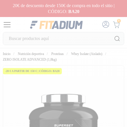
20€ de descuento desde 150€ de compra en todo el sitio |
CÓDIGO:
BA20
0
Inicio
Nutrición deportiva
Proteínas
Whey Isolate (Aislado)
fullscreen
fullscreen
ZERO ISOLATE ADVANCED (1,8kg)
-20 € A PARTIR DE 150 € | CÓDIGO: BA20