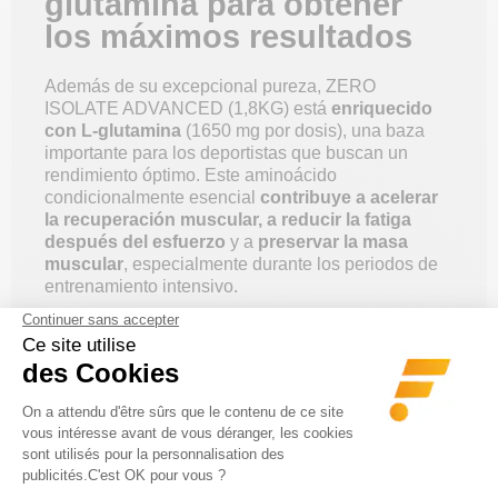
glutamina para obtener
los máximos resultados
Además de su excepcional pureza, ZERO
ISOLATE ADVANCED (1,8KG) está
enriquecido
con L-glutamina
(1650 mg por dosis), una baza
importante para los deportistas que buscan un
rendimiento óptimo. Este aminoácido
condicionalmente esencial
contribuye a acelerar
la recuperación muscular, a reducir la fatiga
después del esfuerzo
y a
preservar la masa
muscular
, especialmente durante los periodos de
entrenamiento intensivo.
Ideal en la fase seca
, su fórmula
ultra baja en
azúcares y grasas
permite mantener un aporte
proteico elevado controlando al mismo tiempo las
calorías. Con un
perfil completo de aminoácidos
,
favorece la regeneración de las fibras
musculares y optimiza el crecimiento
después de
cada sesión.