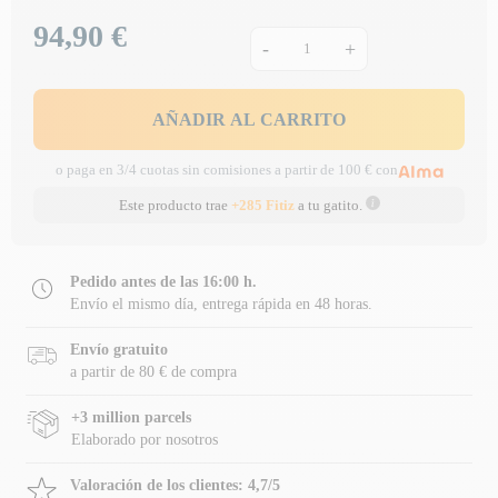
94,90 €
Precio
-
+
AÑADIR AL CARRITO
o paga en 3/4 cuotas sin comisiones a partir de 100 € con
Este producto trae
+285 Fitiz
a tu gatito.
Pedido antes de las 16:00 h.
Envío el mismo día, entrega rápida en 48 horas.
Envío gratuito
a partir de 80 € de compra
+3 million parcels
Elaborado por nosotros
Valoración de los clientes: 4,7/5