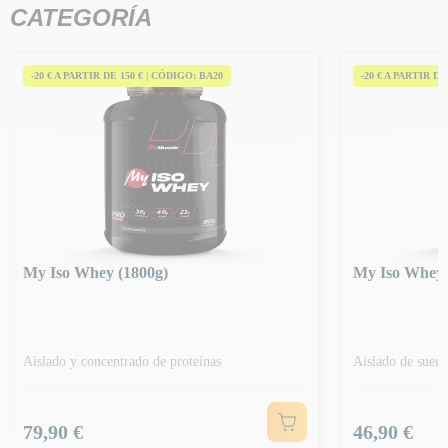
CATEGORÍA
-20 € A PARTIR DE 150 € | CÓDIGO: BA20
-20 € A PARTIR DE
My Iso Whey (1800g)
My Iso Whey 
Aislado y concentrado de proteínas
Aislado de suero
Precio
Precio
79,90 €
46,90 €