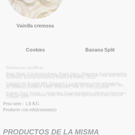
Vainilla cremosa
Cookies
Banana Split
Referencias científicas :
Brian Street, Christopher Byrne, Roger Eston, Glutamine Supplementation
in Recovery From Eccentric Exercise Attenuates Strength Loss and Muscle
Soreness, Journal of Exercise Science & Fitness, 2011.
Coqueiro AY, Rogero MM, Tirapegui J. La glutamina como aminoácido
antifatiga en la nutrición deportiva. Nutrients. 2019 Abr 17;11(4):863. doi:
10.3390/nu11040863. PMID: 30999561; PMCID: PMC6520936.
Piattoly, Tavis Joseph, L-Glutamine Supplementation: Effects on Recovery
from Exercise, Louisiana State University and Agricultural & Mechanical
College, 2005.
Peso neto : 1,8 KG
Producto con edulcorante(s)
PRODUCTOS DE LA MISMA