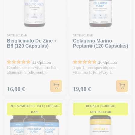
NUTRACLEAR
NUTRACLEAR
Bisglicinato De Zinc +
Colágeno Marino
B6 (120 Cápsulas)
Peptan® (120 Cápsulas)
12 Opinión
26 Opinión
Combinado con vitamina B6 -
Tipo 1 - enriquecido con
altamente biodisponible
vitamina C PureWay-C
Precio
Precio
16,90 €
19,90 €
-20 € A PARTIR DE 150 € | CÓDIGO:
REGALO | CÓDIGO:
BA20
NUTRACLEAR