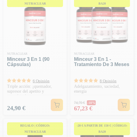
NUTRACLEAR
BA20
NUTRACLEAR
NUTRACLEAR
Minceur 3 En 1 (90
Minceur 3 En 1 -
Cápsulas)
Tratamiento De 3 Meses
6 Opinión
8 Opinión
Triple acción: ¡quemador,
Adelgazamiento, saciedad,
supresor del apetito y
energía
energético!
Precio habitual
74,70 €
-10%
Precio
Precio
24,90 €
67,23 €
REGALO | CÓDIGO:
-20 € A PARTIR DE 150 € | CÓDIGO:
NUTRACLEAR
BA20