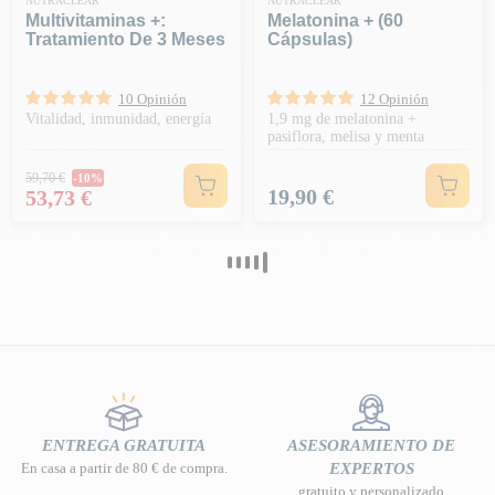
NUTRACLEAR
NUTRACLEAR
Multivitaminas +:
Melatonina + (60
Tratamiento De 3 Meses
Cápsulas)
10 Opinión
12 Opinión
Vitalidad, inmunidad, energía
1,9 mg de melatonina +
pasiflora, melisa y menta
piperita
Precio habitual
59,70 €
-10%
Precio
Precio
19,90 €
53,73 €
ENTREGA GRATUITA
ASESORAMIENTO DE
En casa a partir de 80 € de compra.
EXPERTOS
gratuito y personalizado