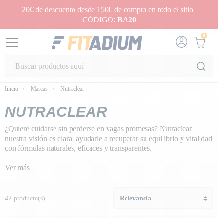
20€ de descuento desde 150€ de compra en todo el sitio |
CÓDIGO:
BA20
0
Inicio
Marcas
Nutraclear
NUTRACLEAR
¿Quiere cuidarse sin perderse en vagas promesas? Nutraclear
nuestra visión es clara: ayudarle a recuperar su equilibrio y vitalidad
con fórmulas naturales, eficaces y transparentes.
Aquí no hay nada superfluo. Sólo ingredientes de calidad, dosis
precisas y un compromiso real con la pureza para satisfacer las
Ver más
necesidades reales de su cuerpo. Su bienestar merece lo mejor, y
eso es exactamente lo que Nutraclear se compromete a ofrecerle.
42 producto(s)