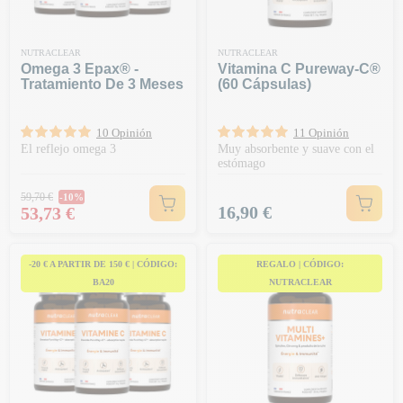
NUTRACLEAR
NUTRACLEAR
Omega 3 Epax® -
Vitamina C Pureway-C®
Tratamiento De 3 Meses
(60 Cápsulas)
10 Opinión
11 Opinión
El reflejo omega 3
Muy absorbente y suave con el
estómago
Precio habitual
59,70 €
-10%
Precio
Precio
16,90 €
53,73 €
-20 € A PARTIR DE 150 € | CÓDIGO:
REGALO | CÓDIGO:
BA20
NUTRACLEAR