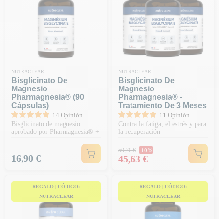
NUTRACLEAR
NUTRACLEAR
Bisglicinato De
Bisglicinato De
Magnesio
Magnesio
Pharmagnesia® (90
Pharmagnesia® -
Cápsulas)
Tratamiento De 3 Meses
14 Opinión
11 Opinión
Bisglicinato de magnesio
Contra la fatiga, el estrés y para
aprobado por Pharmagnesia® +
la recuperación
vitamina B6
Precio habitual
50,70 €
-10%
Precio
Precio
16,90 €
45,63 €
REGALO | CÓDIGO:
REGALO | CÓDIGO:
NUTRACLEAR
NUTRACLEAR