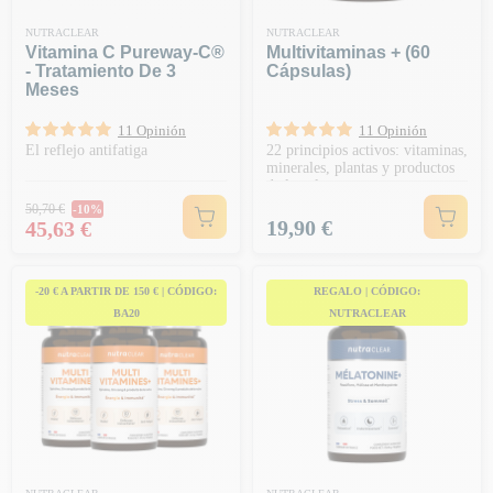
NUTRACLEAR
NUTRACLEAR
Vitamina C Pureway-C®
Multivitaminas + (60
- Tratamiento De 3
Cápsulas)
Meses
11 Opinión
11 Opinión
El reflejo antifatiga
22 principios activos: vitaminas,
minerales, plantas y productos
de la colmena
Precio habitual
50,70 €
-10%
Precio
Precio
19,90 €
45,63 €
-20 € A PARTIR DE 150 € | CÓDIGO:
REGALO | CÓDIGO:
BA20
NUTRACLEAR