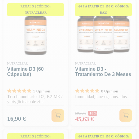
REGALO | CÓDIGO:
-20 € A PARTIR DE 150 € | CÓDIGO:
NUTRACLEAR
BA20
NUTRACLEAR
NUTRACLEAR
Vitamine D3 (60
Vitamine D3 -
Cápsulas)
Tratamiento De 3 Meses
5 Opinión
8 Opinión
Trío inmunitario: D3, K2-MK7
Inmunidad, huesos, músculos
y bisglicinato de zinc
Precio habitual
50,70 €
-10%
Precio
Precio
16,90 €
45,63 €
REGALO | CÓDIGO:
-20 € A PARTIR DE 150 € | CÓDIGO: