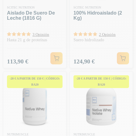
SCITEC NUTRITION
SCITEC NUTRITION
Aislado De Suero De
100% Hidroaislado (2
Leche (1816 G)
Kg)
3 Opinión
2 Opinión
Hasta 21 g de proteínas
Suero hidrolizado
Precio
Precio
113,90 €
124,90 €
-20 € A PARTIR DE 150 € | CÓDIGO:
-20 € A PARTIR DE 150 € | CÓDIGO:
BA20
BA20
NUTRIMUSCLE
NUTRIMUSCLE