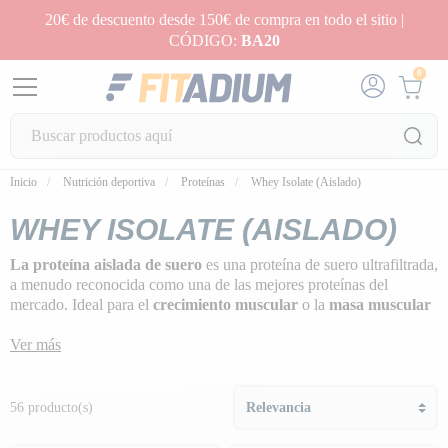
20€ de descuento desde 150€ de compra en todo el sitio |
CÓDIGO:
BA20
0
Inicio
Nutrición deportiva
Proteínas
Whey Isolate (Aislado)
WHEY ISOLATE (AISLADO)
La proteína aislada de suero
es una proteína de suero ultrafiltrada,
a menudo reconocida como una de las mejores proteínas del
mercado. Ideal para el
crecimiento muscular
o la
masa muscular
magra
, prácticamente no contiene lactosa y, por lo tanto, muy
pocos hidratos de carbono y grasas
Ver más
.
La proteína aislada de suero es un suero puro ultrafiltrado con un
contenido en proteínas de hasta el 90%
. Tiene un
alto valor
56 producto(s)
biológico
(alta y rápida asimilación por el organismo) y un
perfil
completo de aminoácidos
. Suero sin lactosa con un proceso de