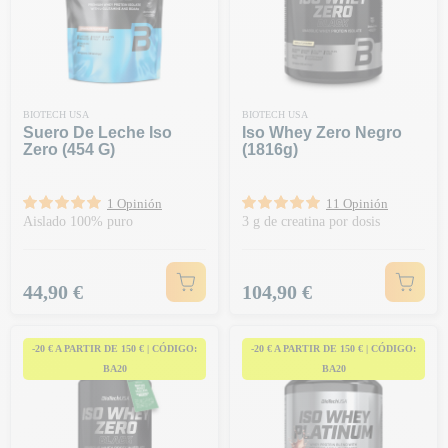
BIOTECH USA
BIOTECH USA
Suero De Leche Iso
Iso Whey Zero Negro
Zero (454 G)
(1816g)
1 Opinión
11 Opinión
Aislado 100% puro
3 g de creatina por dosis
Precio
Precio
44,90 €
104,90 €
-20 € A PARTIR DE 150 € | CÓDIGO:
-20 € A PARTIR DE 150 € | CÓDIGO:
BA20
BA20