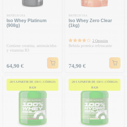
BIOTECH USA
BIOTECH USA
Iso Whey Platinum
Iso Whey Zero Clear
(908g)
(1kg)
2 Opinión
Contiene creatina, aminoácidos
Bebida proteica refrescante
y vitamina B3
Precio
Precio
64,90 €
74,90 €
-20 € A PARTIR DE 150 € | CÓDIGO:
-20 € A PARTIR DE 150 € | CÓDIGO:
BA20
BA20