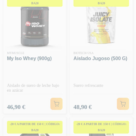
BA20
BA20
MYMUSCLE
BIOTECH USA
My Iso Whey (900g)
Aislado Jugoso (500 G)
Aislado de suero de leche bajo
Suero refrescante
en azúcar
Precio
Precio
46,90 €
48,90 €
-20 € A PARTIR DE 150 € | CÓDIGO:
-20 € A PARTIR DE 150 € | CÓDIGO:
BA20
BA20