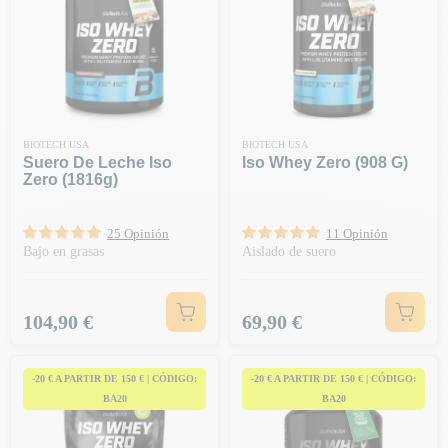
BIOTECH USA
BIOTECH USA
Suero De Leche Iso
Iso Whey Zero (908 G)
Zero (1816g)
25 Opinión
11 Opinión
Bajo en grasas
Aislado de suero
Precio
Precio
104,90 €
69,90 €
-20 € A PARTIR DE 150 € | CÓDIGO:
-20 € A PARTIR DE 150 € | CÓDIGO:
BA20
BA20