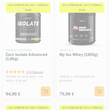
microfiltración, ideal para
personas con intolerancia a la lactosa
.
-20 € A PARTIR DE 150 € | CÓDIGO:
-20 € A PARTIR DE 150 € | CÓDIGO:
BA20
BA20
SUPERSET NUTRITION
MYMUSCLE
Zero Isolate Advanced
My Iso Whey (1800g)
(1,8kg)
216 Opinión
Aislado de suero puro: ¡sin
Aislado y concentrado de
azúcar ni grasa!
proteínas
Precio
Precio
94,90 €
79,90 €
-20 € A PARTIR DE 150 € | CÓDIGO:
-20 € A PARTIR DE 150 € | CÓDIGO: