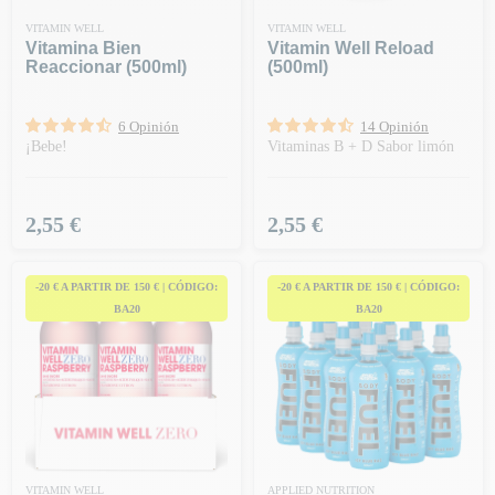
VITAMIN WELL
VITAMIN WELL
Vitamina Bien
Vitamin Well Reload
Reaccionar (500ml)
(500ml)
6 Opinión
14 Opinión
¡Bebe!
Vitaminas B + D Sabor limón
Precio
Precio
2,55 €
2,55 €
-20 € A PARTIR DE 150 € | CÓDIGO:
-20 € A PARTIR DE 150 € | CÓDIGO:
BA20
BA20
VITAMIN WELL
APPLIED NUTRITION