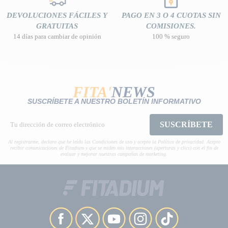
DEVOLUCIONES FÁCILES Y
PAGO EN 3 O 4 CUOTAS SIN
GRATUITAS
COMISIONES.
14 días para cambiar de opinión
100 % seguro
FITA'
NEWS
SUSCRÍBETE A NUESTRO BOLETÍN INFORMATIVO
SUSCRÍBETE
Al registrarme, declaro que he leído las Condiciones de uso y acepto la Política de privacidad. Acepto
recibir comunicaciones de Fitadium y que se miden mis interacciones (aperturas y clics) con el fin de
evaluar y mejorar nuestras campañas de marketing.