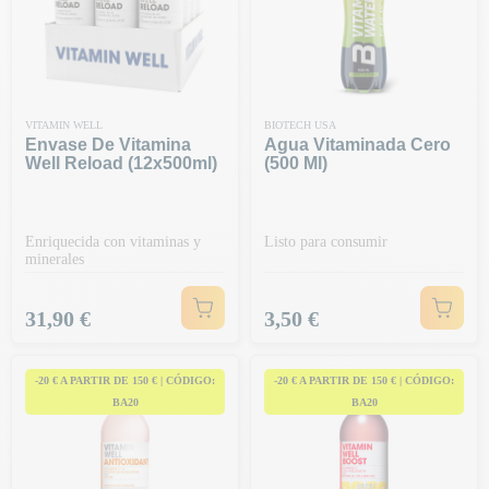
VITAMIN WELL
BIOTECH USA
Envase De Vitamina
Agua Vitaminada Cero
Well Reload (12x500ml)
(500 Ml)
Enriquecida con vitaminas y
Listo para consumir
minerales
Precio
Precio
31,90 €
3,50 €
-20 € A PARTIR DE 150 € | CÓDIGO:
-20 € A PARTIR DE 150 € | CÓDIGO:
BA20
BA20