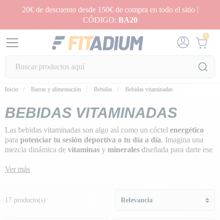
20€ de descuento desde 150€ de compra en todo el sitio |
CÓDIGO:
BA20
0
Inicio
Barras y alimentación
Bebidas
Bebidas vitaminadas
BEBIDAS VITAMINADAS
Las bebidas vitaminadas son algo así como un cóctel
energético
para
potenciar tu sesión deportiva o tu día a día
. Imagina una
mezcla dinámica de
vitaminas
y
minerales
diseñada para darte ese
empujón que necesitas. No sólo hidratan, sino que también reponen
nutrientes esenciales.
Ver más
Con sabores que deleitarán tus papilas gustativas y una dosis de
vitaminas
para aumentar tu energía, estas bebidas pueden ser tu
17 producto(s)
aliado ideal para mantenerte en lo más alto de tu juego
. ¿Estás
listo para convertir tu entrenamiento en una experiencia llena de