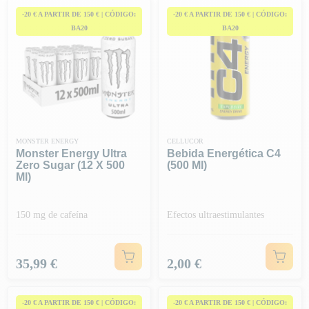
vitaminas?
-20 € A PARTIR DE 150 € | CÓDIGO:
-20 € A PARTIR DE 150 € | CÓDIGO:
BA20
BA20
MONSTER ENERGY
CELLUCOR
Monster Energy Ultra
Bebida Energética C4
Zero Sugar (12 X 500
(500 Ml)
Ml)
150 mg de cafeína
Efectos ultraestimulantes
Precio
Precio
35,99 €
2,00 €
-20 € A PARTIR DE 150 € | CÓDIGO:
-20 € A PARTIR DE 150 € | CÓDIGO: