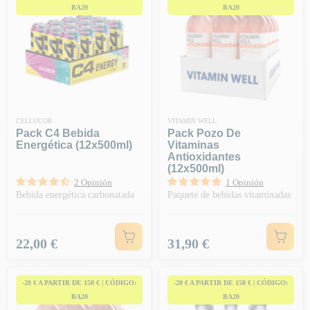
BA20
BA20
CELLUCOR
VITAMIN WELL
Pack C4 Bebida
Pack Pozo De
Energética (12x500ml)
Vitaminas
Antioxidantes
(12x500ml)
2 Opinión
1 Opinión
Bebida energética carbonatada
Paquete de bebidas vitaminadas
Precio
Precio
22,00 €
31,90 €
-20 € A PARTIR DE 150 € | CÓDIGO:
-20 € A PARTIR DE 150 € | CÓDIGO:
BA20
BA20