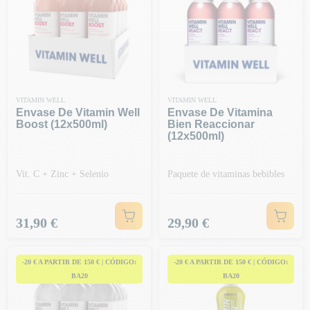
VITAMIN WELL
VITAMIN WELL
Envase De Vitamin Well
Envase De Vitamina
Boost (12x500ml)
Bien Reaccionar
(12x500ml)
Vit. C + Zinc + Selenio
Paquete de vitaminas bebibles
Precio
Precio
31,90 €
29,90 €
-20 € A PARTIR DE 150 € | CÓDIGO:
-20 € A PARTIR DE 150 € | CÓDIGO:
BA20
BA20