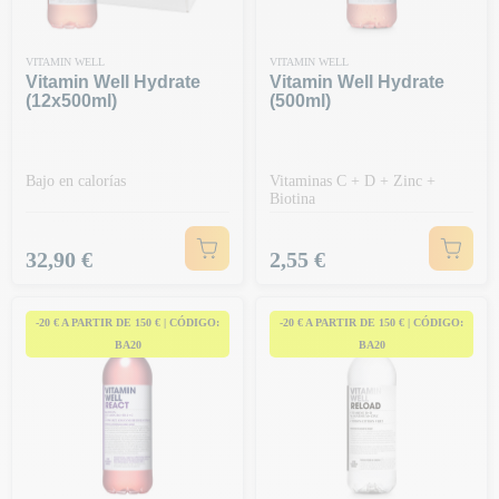
VITAMIN WELL
VITAMIN WELL
Vitamin Well Hydrate
Vitamin Well Hydrate
(12x500ml)
(500ml)
Bajo en calorías
Vitaminas C + D + Zinc +
Biotina
Precio
Precio
32,90 €
2,55 €
-20 € A PARTIR DE 150 € | CÓDIGO:
-20 € A PARTIR DE 150 € | CÓDIGO:
BA20
BA20