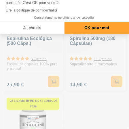
NOVOMA
NATURA FORCE
Espirulina Ecológica
Spirulina 500mg (180
(500 Cáps.)
Cápsulas)
3 Opinión
11 Opinión
Espirulina orgánica 100% pura
Superalimento ultracompleto
y natural
Precio
Precio
25,90 €
14,90 €
-20 € A PARTIR DE 150 € | CÓDIGO:
BA20