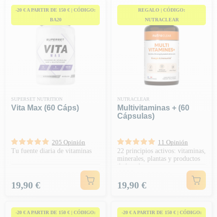
-20 € A PARTIR DE 150 € | CÓDIGO:
REGALO | CÓDIGO:
BA20
NUTRACLEAR
SUPERSET NUTRITION
NUTRACLEAR
Vita Max (60 Cáps)
Multivitaminas + (60
Cápsulas)
205 Opinión
11 Opinión
Tu fuente diaria de vitaminas
22 principios activos: vitaminas,
minerales, plantas y productos
de la colmena
Precio
Precio
19,90 €
19,90 €
-20 € A PARTIR DE 150 € | CÓDIGO:
-20 € A PARTIR DE 150 € | CÓDIGO: