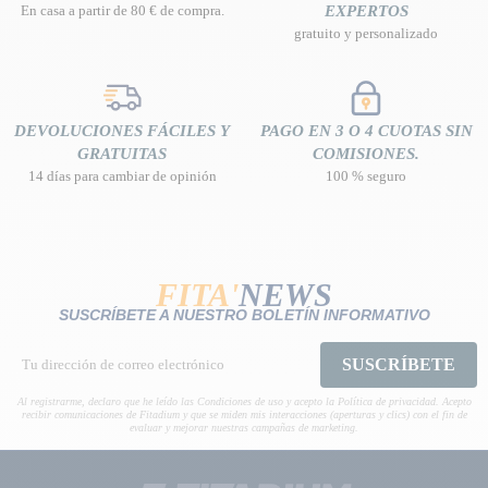
En casa a partir de 80 € de compra.
EXPERTOS
gratuito y personalizado
DEVOLUCIONES FÁCILES Y
PAGO EN 3 O 4 CUOTAS SIN
GRATUITAS
COMISIONES.
14 días para cambiar de opinión
100 % seguro
FITA'
NEWS
SUSCRÍBETE A NUESTRO BOLETÍN INFORMATIVO
SUSCRÍBETE
Al registrarme, declaro que he leído las Condiciones de uso y acepto la Política de privacidad. Acepto
recibir comunicaciones de Fitadium y que se miden mis interacciones (aperturas y clics) con el fin de
evaluar y mejorar nuestras campañas de marketing.