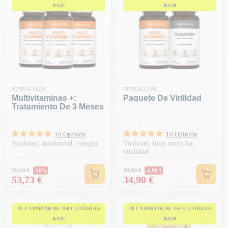
BA20
BA20
NUTRACLEAR
NUTRACLEAR
Multivitaminas +:
Paquete De Virilidad
Tratamiento De 3 Meses
10 Opinión
10 Opinión
Vitalidad, inmunidad, energía
Virilidad, tono muscular,
vitalidad
Precio habitual
Precio habitual
59,70 €
39,80 €
-10%
-4,90 €
Precio
Precio
53,73 €
34,90 €
-20 € A PARTIR DE 150 € | CÓDIGO:
-20 € A PARTIR DE 150 € | CÓDIGO:
BA20
BA20