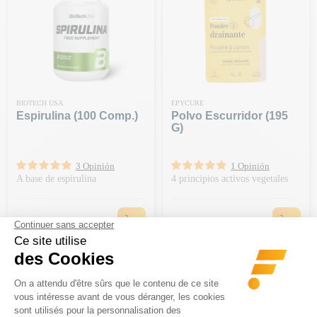
BIOTECH USA
EPYCURE
Espirulina (100 Comp.)
Polvo Escurridor (195
G)
3 Opinión
1 Opinión
A base de espirulina
4 principios activos vegetales
Precio
Precio
12,90 €
27,90 €
-20 € A PARTIR DE 150 € | CÓDIGO:
-20 € A PARTIR DE 150 € | CÓDIGO:
BA20
BA20