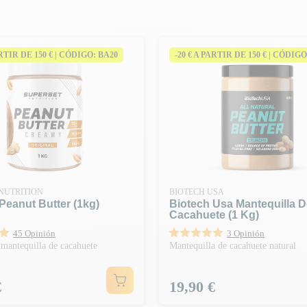
ARTIR DE 150 € | CÓDIGO: BA20
-20 € A PARTIR DE 150 € | CÓDIGO
NUTRITION
BIOTECH USA
eanut Butter (1kg)
Biotech Usa Mantequilla D
Cacahuete (1 Kg)
45 Opinión
3 Opinión
mantequilla de cacahuete
Mantequilla de cacahuete natural
Precio
€
19,90 €