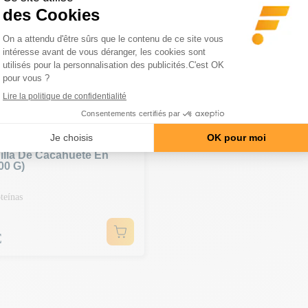
ARTIR DE 150 € | CÓDIGO: BA20
ITION
illa De Cacahuete En
00 G)
teínas
€