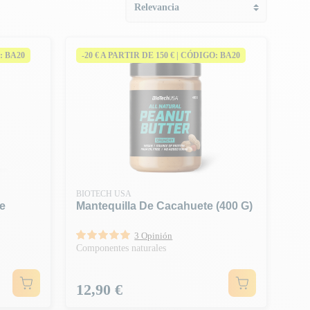
: BA20
-20 € A PARTIR DE 150 € | CÓDIGO: BA20
BIOTECH USA
e
Mantequilla De Cacahuete (400 G)
3 Opinión
Componentes naturales
Precio
12,90 €