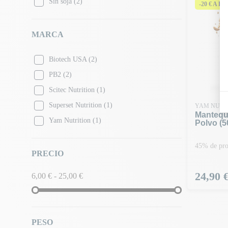
Sin soja
(2)
-20 € A P
MARCA
Biotech USA
(2)
PB2
(2)
Scitec Nutrition
(1)
Superset Nutrition
(1)
YAM NUTR
Mantequ
Yam Nutrition
(1)
Polvo (5
45% de pro
PRECIO
Precio
24,90 
6,00 € - 25,00 €
PESO