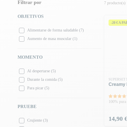
Filtrar por
7 producto(s)
OBJETIVOS
-20 € A P
Alimentarse de forma saludable
(7)
Aumento de masa muscular
(1)
MOMENTO
Al despertarse
(5)
Durante la comida
(5)
SUPERSET 
Creamy P
Para picar
(5)
100% pura 
PRUEBE
Precio
14,90 
Crujiente
(3)