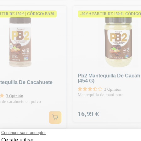
ARTIR DE 150 € | CÓDIGO: BA20
-20 € A PARTIR DE 150 € | CÓDIGO
Pb2 Mantequilla De Cacah
(454 G)
tequilla De Cacahuete
3 Opinión
Mantequilla de maní pura
3 Opinión
 de cacahuete en polvo
Precio
16,99 €