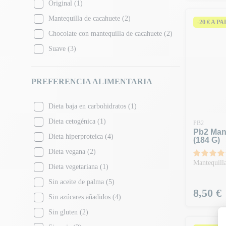
Original
(1)
Mantequilla de cacahuete
(2)
-20 € A P
Chocolate con mantequilla de cacahuete
(2)
Suave
(3)
PREFERENCIA ALIMENTARIA
Dieta baja en carbohidratos
(1)
Dieta cetogénica
(1)
PB2
Pb2 Man
Dieta hiperproteica
(4)
(184 G)
Dieta vegana
(2)
Mantequilla
Dieta vegetariana
(1)
Sin aceite de palma
(5)
Precio
8,50 €
Sin azúcares añadidos
(4)
Sin gluten
(2)