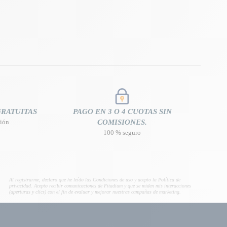
GRATUITAS
PAGO EN 3 O 4 CUOTAS SIN
nión
COMISIONES.
100 % seguro
Al registrarme, declaro que he leído las Condiciones de uso y acepto la Política de
privacidad. Acepto recibir comunicaciones de Fitadium y que se miden mis interacciones
(aperturas y clics) con el fin de evaluar y mejorar nuestras campañas de marketing.