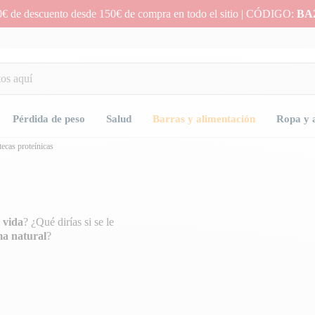
0€ de descuento desde 150€ de compra en todo el sitio | CÓDIGO:
BA
Pérdida de peso
Salud
Barras y alimentación
Ropa y 
ecas proteínicas
 vida
? ¿Qué dirías si se le
ma natural
?