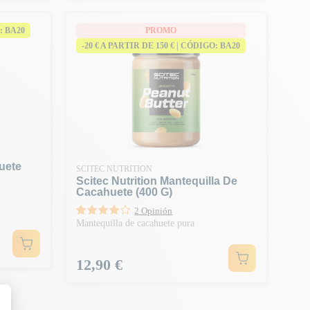
: BA20
PROMO
-20 € A PARTIR DE 150 € | CÓDIGO: BA20
uete
SCITEC NUTRITION
Scitec Nutrition Mantequilla De
Cacahuete (400 G)
2 Opinión
Mantequilla de cacahuete pura
Precio
12,90 €