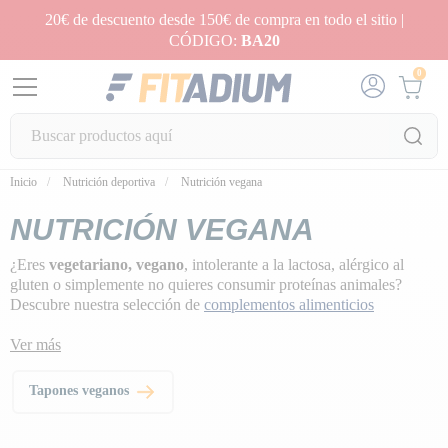
20€ de descuento desde 150€ de compra en todo el sitio |
CÓDIGO:
BA20
0
Inicio
Nutrición deportiva
Nutrición vegana
NUTRICIÓN VEGANA
¿Eres
vegetariano, vegano
, intolerante a la lactosa, alérgico al
gluten o simplemente no quieres consumir proteínas animales?
Descubre nuestra selección de
complementos alimenticios
ecológicos
y
proteínas en polvo 100% vegetales
.
Ver más
Tapones veganos