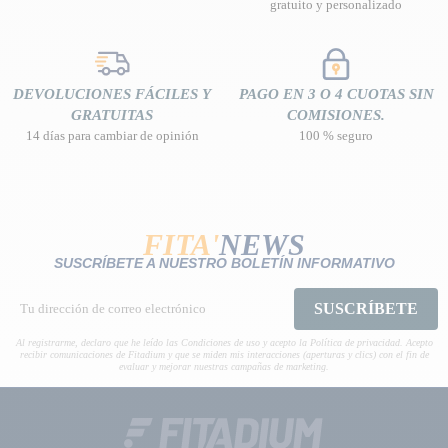
gratuito y personalizado
DEVOLUCIONES FÁCILES Y
PAGO EN 3 O 4 CUOTAS SIN
GRATUITAS
COMISIONES.
14 días para cambiar de opinión
100 % seguro
FITA'
NEWS
SUSCRÍBETE A NUESTRO BOLETÍN INFORMATIVO
SUSCRÍBETE
Al registrarme, declaro que he leído las Condiciones de uso y acepto la Política de privacidad. Acepto
recibir comunicaciones de Fitadium y que se miden mis interacciones (aperturas y clics) con el fin de
evaluar y mejorar nuestras campañas de marketing.