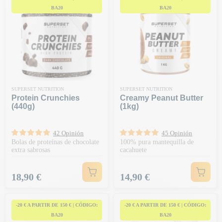
BA20
BA20
SUPERSET NUTRITION
SUPERSET NUTRITION
Protein Crunchies
Creamy Peanut Butter
(440g)
(1kg)
42 Opinión
45 Opinión
Bolas de proteínas de chocolate
100% pura mantequilla de
extra sabrosas
cacahuete
Precio
Precio
18,90 €
14,90 €
-20 € A PARTIR DE 150 € | CÓDIGO:
-20 € A PARTIR DE 150 € | CÓDIGO:
BA20
BA20