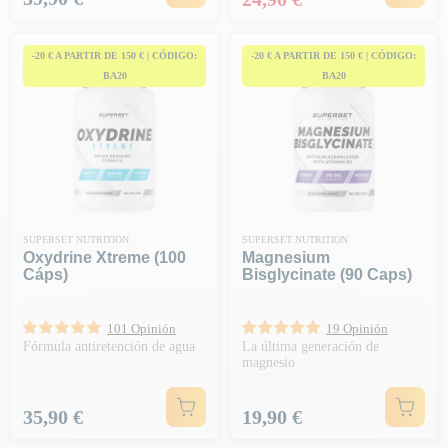
-20 € A PARTIR DE 150 € | CÓDIGO:
-20 € A PARTIR DE 150 € | CÓDIGO:
BA20
BA20
SUPERSET NUTRITION
SUPERSET NUTRITION
Oxydrine Xtreme (100
Magnesium
Cáps)
Bisglycinate (90 Caps)
101 Opinión
19 Opinión
Fórmula antiretención de agua
La última generación de
magnesio
Precio
Precio
35,90 €
19,90 €