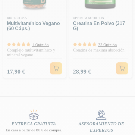
BIOTECH USA
OPTIMUM NUTRITION
Multivitamínico Vegano
Creatina En Polvo (317
(60 Cáps.)
G)
1 Opinión
23 Opinión
Complejo multivitamínico y
Creatina de máxima absorción
mineral vegano
Precio
Precio
17,90 €
28,99 €
ENTREGA GRATUITA
ASESORAMIENTO DE
En casa a partir de 80 € de compra.
EXPERTOS