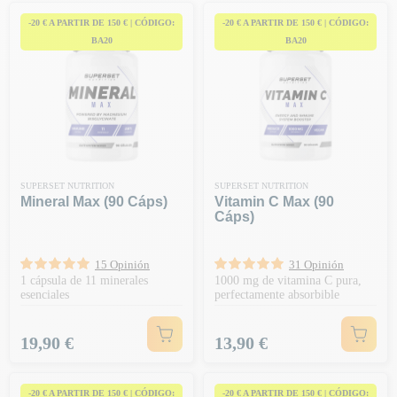
-20 € A PARTIR DE 150 € | CÓDIGO:
-20 € A PARTIR DE 150 € | CÓDIGO:
BA20
BA20
SUPERSET NUTRITION
SUPERSET NUTRITION
Mineral Max (90 Cáps)
Vitamin C Max (90
Cáps)
15 Opinión
31 Opinión
1 cápsula de 11 minerales
1000 mg de vitamina C pura,
esenciales
perfectamente absorbible
Precio
Precio
19,90 €
13,90 €
-20 € A PARTIR DE 150 € | CÓDIGO:
-20 € A PARTIR DE 150 € | CÓDIGO: