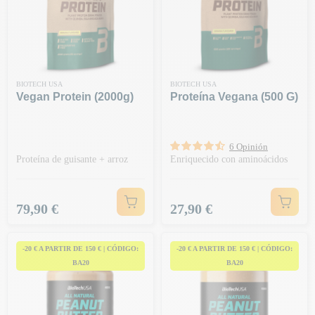
BIOTECH USA
BIOTECH USA
Vegan Protein (2000g)
Proteína Vegana (500 G)
6 Opinión
Proteína de guisante + arroz
Enriquecido con aminoácidos
Precio
Precio
79,90 €
27,90 €
-20 € A PARTIR DE 150 € | CÓDIGO:
-20 € A PARTIR DE 150 € | CÓDIGO:
BA20
BA20