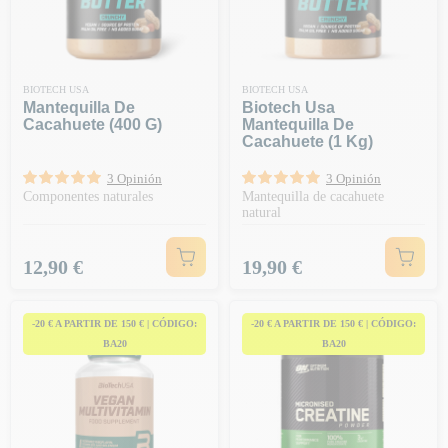
BIOTECH USA
BIOTECH USA
Mantequilla De
Biotech Usa
Cacahuete (400 G)
Mantequilla De
Cacahuete (1 Kg)
3 Opinión
3 Opinión
Componentes naturales
Mantequilla de cacahuete
natural
Precio
Precio
12,90 €
19,90 €
-20 € A PARTIR DE 150 € | CÓDIGO:
-20 € A PARTIR DE 150 € | CÓDIGO:
BA20
BA20