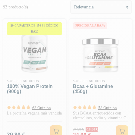
93 producto(s)
-20 € A PARTIR DE 150 € | CÓDIGO:
PRECIOS A LA BAJA
BA20
SUPERSET NUTRITION
SUPERSET NUTRITION
100% Vegan Protein
Bcaa + Glutamine
(900g)
(450g)
63 Opinión
58 Opinión
La proteína vegana más vendida
Sus BCAA enriquecidos con
electrolitos, sodio y vitamina C
Precio habitual
34,90 €
-10,00 €
Precio
Precio
39,90 €
24,90 €