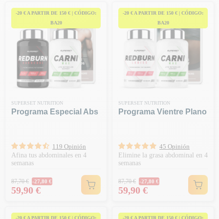
-20 € A PARTIR DE 150 € | CÓDIGO:
-20 € A PARTIR DE 150 € | CÓDIGO:
BA20
BA20
SUPERSET NUTRITION
SUPERSET NUTRITION
Programa Especial Abs
Programa Vientre Plano
119 Opinión
45 Opinión
Afina tus abdominales en 4
Elimine la grasa abdominal en 4
semanas
semanas
Precio habitual
Precio habitual
87,70 €
87,70 €
-27,80 €
-27,80 €
Precio
Precio
59,90 €
59,90 €
-20 € A PARTIR DE 150 € | CÓDIGO:
-20 € A PARTIR DE 150 € | CÓDIGO: