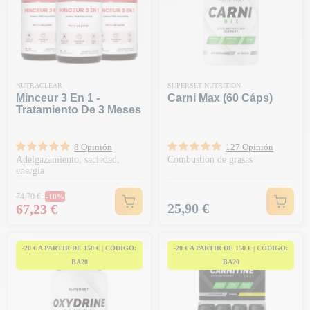
NUTRACLEAR
SUPERSET NUTRITION
Minceur 3 En 1 -
Carni Max (60 Cáps)
Tratamiento De 3 Meses
8 Opinión
127 Opinión
Adelgazamiento, saciedad,
Combustión de grasas
energía
Precio habitual
74,70 €
-10%
Precio
Precio
25,90 €
67,23 €
-20 € A PARTIR DE 150 € | CÓDIGO:
-20 € A PARTIR DE 150 € | CÓDIGO:
BA20
BA20