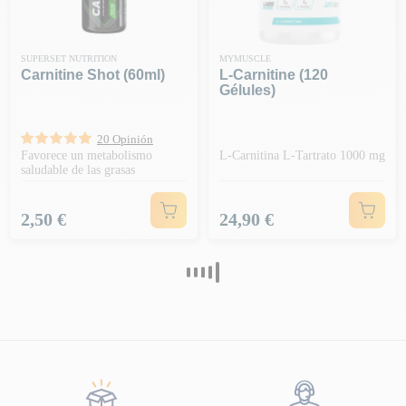
SUPERSET NUTRITION
MYMUSCLE
Carnitine Shot (60ml)
L-Carnitine (120
Gélules)
20 Opinión
Favorece un metabolismo
L-Carnitina L-Tartrato 1000 mg
saludable de las grasas
Precio
Precio
2,50 €
24,90 €