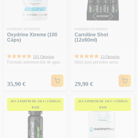
SUPERSET NUTRITION
SUPERSET NUTRITION
Oxydrine Xtreme (100
Carnitine Shot
Cáps)
(12x60ml)
101 Opinión
13 Opinión
Fórmula antiretención de agua
Ideal para periodos secos
Precio
Precio
35,90 €
29,90 €
-20 € A PARTIR DE 150 € | CÓDIGO:
-20 € A PARTIR DE 150 € | CÓDIGO:
BA20
BA20