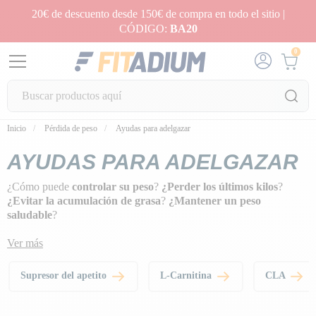
20€ de descuento desde 150€ de compra en todo el sitio |
CÓDIGO:
BA20
0
Inicio
Pérdida de peso
Ayudas para adelgazar
AYUDAS PARA ADELGAZAR
¿Cómo puede
controlar su peso
?
¿Perder los últimos kilos
?
¿Evitar la acumulación de grasa
?
¿Mantener un peso
saludable
?
Para mantener
su peso bajo control
, permítase pequeños placeres,
Ver más
pero evite las comidas trampa en cada comida. En el marco de una
alimentación variada y equilibrada,
estos pequeños complementos
Supresor del apetito
L-Carnitina
CLA
son eficaces para controlar su peso y se convertirán en sus
aliados cotidianos