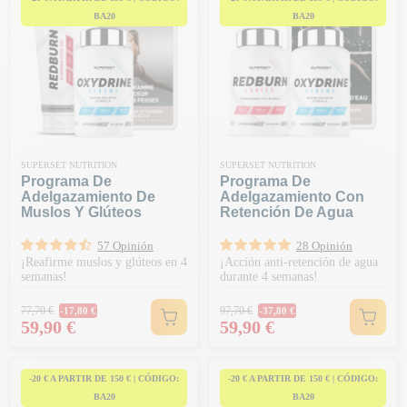
BA20
BA20
SUPERSET NUTRITION
SUPERSET NUTRITION
Programa De
Programa De
Adelgazamiento De
Adelgazamiento Con
Muslos Y Glúteos
Retención De Agua
57 Opinión
28 Opinión
¡Reafirme muslos y glúteos en 4
¡Acción anti-retención de agua
semanas!
durante 4 semanas!
Precio habitual
Precio habitual
77,70 €
97,70 €
-17,80 €
-37,80 €
Precio
Precio
59,90 €
59,90 €
-20 € A PARTIR DE 150 € | CÓDIGO:
-20 € A PARTIR DE 150 € | CÓDIGO:
BA20
BA20