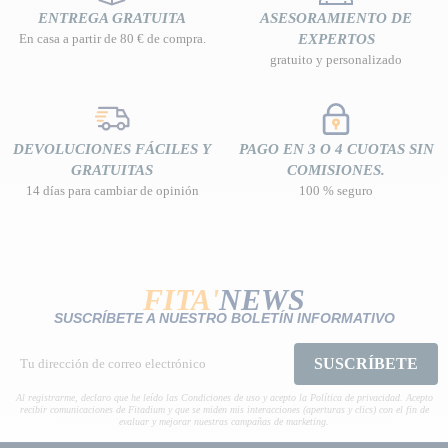
ENTREGA GRATUITA
ASESORAMIENTO DE
En casa a partir de 80 € de compra.
EXPERTOS
gratuito y personalizado
DEVOLUCIONES FÁCILES Y
PAGO EN 3 O 4 CUOTAS SIN
GRATUITAS
COMISIONES.
14 días para cambiar de opinión
100 % seguro
FITA'
NEWS
SUSCRÍBETE A NUESTRO BOLETÍN INFORMATIVO
SUSCRÍBETE
Al registrarme, declaro que he leído las Condiciones de uso y acepto la Política de privacidad. Acepto
recibir comunicaciones de Fitadium y que se miden mis interacciones (aperturas y clics) con el fin de
evaluar y mejorar nuestras campañas de marketing.