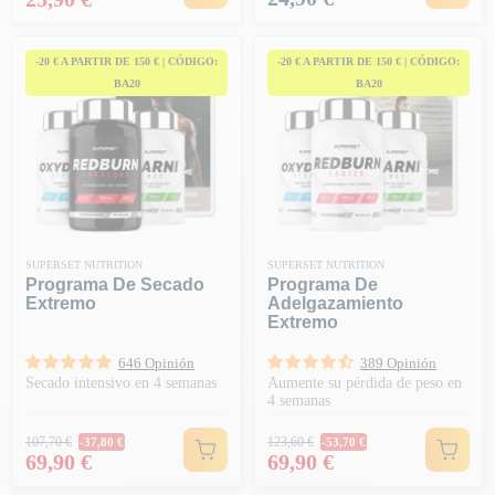
-20 € A PARTIR DE 150 € | CÓDIGO:
-20 € A PARTIR DE 150 € | CÓDIGO:
BA20
BA20
SUPERSET NUTRITION
SUPERSET NUTRITION
Programa De Secado
Programa De
Extremo
Adelgazamiento
Extremo
646 Opinión
389 Opinión
Secado intensivo en 4 semanas
Aumente su pérdida de peso en
4 semanas
Precio habitual
Precio habitual
107,70 €
123,60 €
-37,80 €
-53,70 €
Precio
Precio
69,90 €
69,90 €